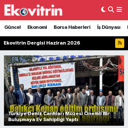
Güncel
Hava Durumu
Güncel
Ekonomi
Borsa Haberleri
İş Dünyası
Ekonomi
Trafik Durumu
Ekovitrin Dergisi Haziran 2026
Borsa Haberleri
Süper Lig Puan Durumu ve Fikstür
İş Dünyası
Tüm Manşetler
Lojistik
Son Dakika Haberleri
Otovitrin
Haber Arşivi
Asayiş
Türkiye Deniz Canlıları Müzesi Önemli Bir
Buluşmaya Ev Sahipliği Yaptı
Magazin