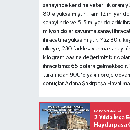
sanayinde kendine yeterlilik oranı y
80'e yükselmiştir. Tam 12 milyar dol
sanayiinde ve 5.5 milyar dolarlık ih
milyon dolar savunma sanayi ihraca
ihracatına yükselmiştir. Yüz 80 ülk
ülkeye, 230 farklı savunma sanayi ür
kilogram başına değerimiz bir dol
ihracatımız 65 dolara gelmektedir.
tarafından 900'e yakın proje devam 
sonuçlar Adana Şakirpaşa Havalima
EDITÖRÜN SEÇTIĞI
2 Yılda İnşa 
Haydarpaşa G