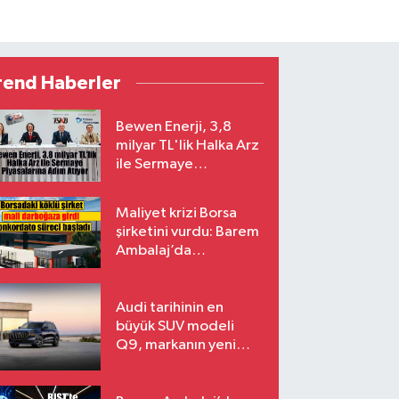
rend Haberler
Bewen Enerji, 3,8
milyar TL'lik Halka Arz
ile Sermaye
Piyasalarına Adım
Atıyor
Maliyet krizi Borsa
şirketini vurdu: Barem
Ambalaj’da
konkordato süreci
Audi tarihinin en
büyük SUV modeli
Q9, markanın yeni
amiral gemisi oluyor