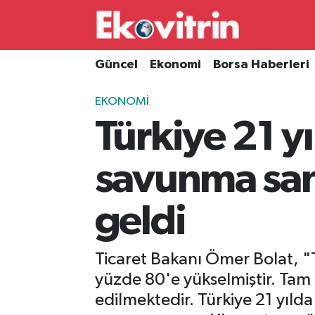
Güncel
Hava Durumu
Güncel
Ekonomi
Borsa Haberleri
Ekonomi
Trafik Durumu
EKONOMI
Türkiye 21 yı
Borsa Haberleri
Süper Lig Puan Durumu ve Fikstür
İş Dünyası
Tüm Manşetler
savunma san
Lojistik
Son Dakika Haberleri
geldi
Otovitrin
Haber Arşivi
Ticaret Bakanı Ömer Bolat, "
Asayiş
yüzde 80'e yükselmiştir. Tam 1
edilmektedir. Türkiye 21 yıld
Magazin