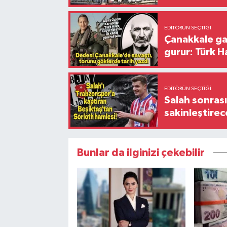
EDITÖRÜN SEÇTIĞI
Çanakkale ga
gurur: Türk H
EDITÖRÜN SEÇTIĞI
Salah sonrası
sakinleştirec
Bunlar da ilginizi çekebilir