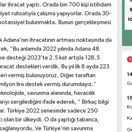
dolar ihracat yaptı. Orada bin 700 kişi istihdam
liyet ruhsatıyla çalışma yapıyorlar. Orada 30-
1
n potansiyel bulunmakta. Bunun gerçekleşmesi
ak Adana'nın ihracatının artması noktasında da
kerek, “Bu anlamda 2022 yılında Adana 48
Hibe desteği 2023'te 2.5 kat artışla 128.5
hracat destekleri verdik. Bu yıl ilk 8 ayda 223
1
leri vermiş bulunuyoruz. Diğer taraftan
Ga
 milyon lira destek vermiş durumdayız.”
knolojide, savunma alanında, havacılık
1
ıyı sergilediğini ifade ederek, “ Birkaç bilgi
Ko
lar. Türkiye 2022 senesinde sadece 250
Ka
ı olan bir ülkeydi. O da yaptığı tabanca,
 sağlanıyordu. Ve Türkiye'nin savunma
Ge