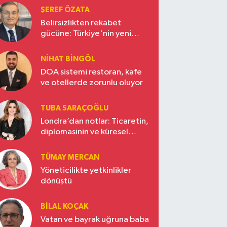
ŞEREF ÖZATA
Belirsizlikten rekabet
gücüne: Türkiye'nin yeni
ekonomi vizyonu
NIHAT BINGÖL
DOA sistemi restoran, kafe
ve otellerde zorunlu oluyor
TUBA SARAÇOĞLU
Londra’dan notlar: Ticaretin,
diplomasinin ve küresel
vizyonun başkentinde
Türkiye’nin yükselen gücü
TÜMAY MERCAN
Yöneticilikte yetkinlikler
dönüştü
BILAL KOÇAK
Vatan ve bayrak uğruna baba