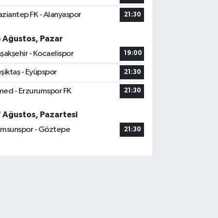
ziantep FK - Alanyaspor
21:30
6 Ağustos, Pazar
şakşehir - Kocaelispor
19:00
şiktaş - Eyüpspor
21:30
ed - Erzurumspor FK
21:30
7 Ağustos, Pazartesi
msunspor - Göztepe
21:30