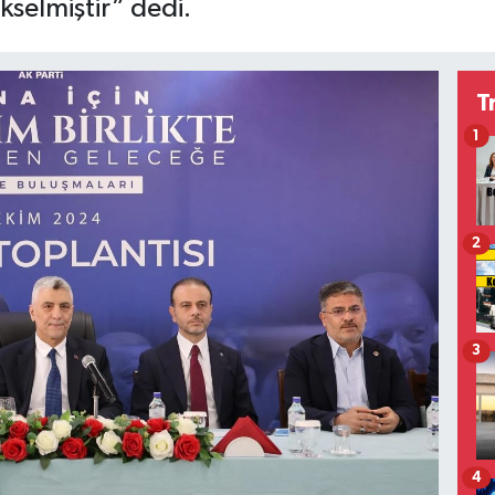
selmiştir” dedi.
T
1
2
3
4