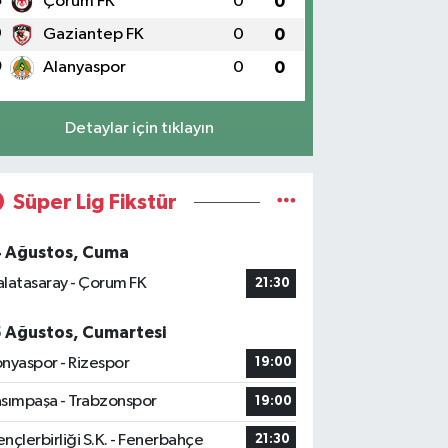
8
Çorum FK
0
0
9
Gaziantep FK
0
0
0
Alanyaspor
0
0
Detaylar için tıklayın
Süper Lig Fikstür
4 Ağustos, Cuma
latasaray - Çorum FK
21:30
5 Ağustos, Cumartesi
nyaspor - Rizespor
19:00
sımpaşa - Trabzonspor
19:00
nçlerbirliği S.K. - Fenerbahçe
21:30