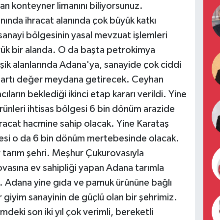
an konteyner limanını biliyorsunuz.
anında ihracat alanında çok büyük katkı
sanayi bölgesinin yasal mevzuat işlemleri
ük bir alanda. O da başta petrokimya
ik alanlarında Adana'ya, sanayide çok ciddi
 artı değer meydana getirecek. Ceyhan
arın beklediği ikinci etap kararı verildi. Yine
ünleri ihtisas bölgesi 6 bin dönüm arazide
ihracat hacmine sahip olacak. Yine Karataş
gesi o da 6 bin dönüm mertebesinde olacak.
 tarım şehri. Meşhur Çukurovasıyla
ovasına ev sahipliği yapan Adana tarımla
. Adana yine gıda ve pamuk ürününe bağlı
r giyim sanayinin de güçlü olan bir şehrimiz.
eki son iki yıl çok verimli, bereketli