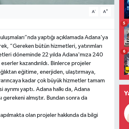
-
+
A
A
5
 Buluşmaları”nda yaptığı açıklamada Adana'ya
rek, “Gereken bütün hizmetleri, yatırımları
6
metleri döneminde 22 yılda Adana'mıza 240
 eserler kazandırıldı. Binlerce projeler
ağlıktan eğitime, enerjiden, ulaştırmaya,
 varıncaya kadar çok büyük hizmetler tamam
isi ayrımı yaptı. Adana halkı da, Adana
Y
ı gerekeni almıştır. Bundan sonra da
apılmakta olan projeler hakkında da bilgi