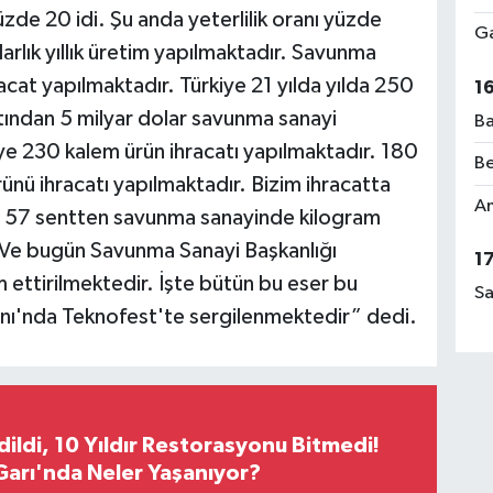
üzde 20 idi. Şu anda yeterlilik oranı yüzde
Ga
arlık yıllık üretim yapılmaktadır. Savunma
racat yapılmaktadır. Türkiye 21 yılda yılda 250
1
tından 5 milyar dolar savunma sanayi
Ba
eye 230 kalem ürün ihracatı yapılmaktadır. 180
Be
ünü ihracatı yapılmaktadır. Bizim ihracatta
Am
ar 57 sentten savunma sanayinde kilogram
 Ve bugün Savunma Sanayi Başkanlığı
1
ettirilmektedir. İşte bütün bu eser bu
Sa
nı'nda Teknofest'te sergilenmektedir” dedi.
Edildi, 10 Yıldır Restorasyonu Bitmedi!
arı'nda Neler Yaşanıyor?