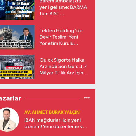
Barem Ambalaj’da
yeni gelişme: BARMA
tüm BIST
endekslerinden
çıkarılıyor
Tekfen Holding'de
Devir Teslim: Yeni
Yönetim Kurulu
Başkanı Prof. Dr. Murat
Yalçıntaş Oldu!
Quick Sigorta Halka
Arzında Son Gün: 3,7
Milyar TL’lik Arz İçin
Talepler Bugün Sona
Eriyor
azarlar
AV. AHMET BURAK YALÇIN
IBAN mağdurları için yeni
dönem! Yeni düzenleme ve
ceza indirim oranları