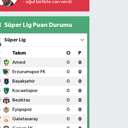
- oğul birlikte can verdi
Süper Lig Puan Durumu
Süper Lig
#
Takım
O
P
1
Amed
0
0
2
Erzurumspor FK
0
0
3
Başakşehir
0
0
4
Kocaelispor
0
0
5
Beşiktaş
0
0
6
Eyüpspor
0
0
7
Galatasaray
0
0