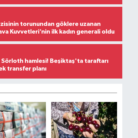
zisinin torunundan göklere uzanan
ava Kuvvetleri’nin ilk kadın generali oldu
 Sörloth hamlesi! Beşiktaş'ta taraftarı
ek transfer planı