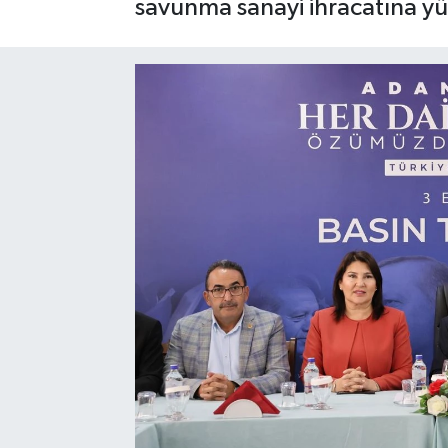
savunma sanayi ihracatına yük
Gayrimenkul
Spor
Eğitim