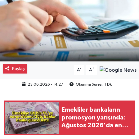
Gayrimenkul
Spor
Eğitim
Paylaş
-
+
A
A
23.06.2026 - 14:27
Okunma Süresi: 1 Dk
Emekliler bankaların
promosyon yarışında:
Ağustos 2026'da en
yüksek ödeme 35 bin