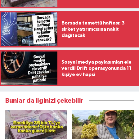
bin TL'ye ulaşıyor
Borsada temettü haftası: 3
şirket yatırımcısına nakit
dağıtacak
Sosyal medya paylaşımları ele
verdi! Drift operasyonunda 11
kişiye ev hapsi
Bunlar da ilginizi çekebilir