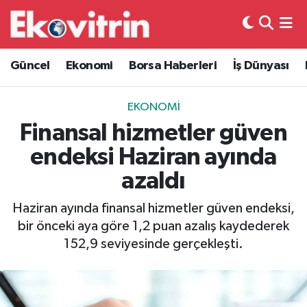
Güncel
Hava Durumu
Güncel
Ekonomi
Borsa Haberleri
İş Dünyası
Ekonomi
Trafik Durumu
EKONOMI
Borsa Haberleri
Süper Lig Puan Durumu ve Fikstür
Finansal hizmetler güven
endeksi Haziran ayında
İş Dünyası
Tüm Manşetler
azaldı
Lojistik
Son Dakika Haberleri
Haziran ayında finansal hizmetler güven endeksi,
bir önceki aya göre 1,2 puan azalış kaydederek
Otovitrin
Haber Arşivi
152,9 seviyesinde gerçekleşti.
Asayiş
Magazin