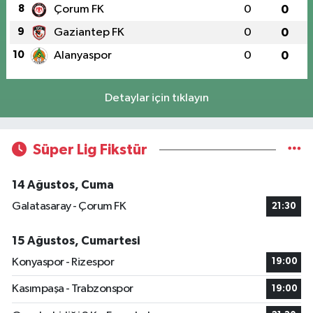
8
Çorum FK
0
0
9
Gaziantep FK
0
0
10
Alanyaspor
0
0
Detaylar için tıklayın
Süper Lig Fikstür
14 Ağustos, Cuma
Galatasaray - Çorum FK
21:30
15 Ağustos, Cumartesi
Konyaspor - Rizespor
19:00
Kasımpaşa - Trabzonspor
19:00