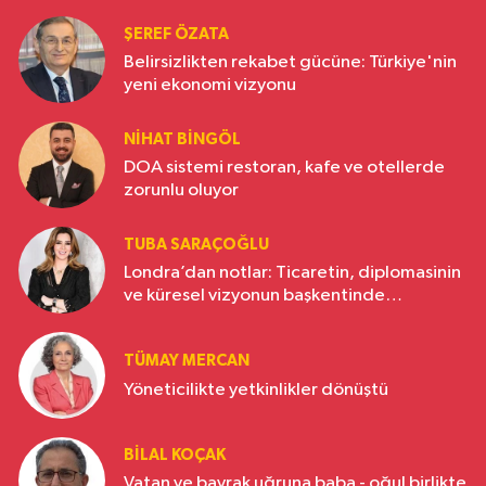
ŞEREF ÖZATA
Belirsizlikten rekabet gücüne: Türkiye'nin
yeni ekonomi vizyonu
NIHAT BINGÖL
DOA sistemi restoran, kafe ve otellerde
zorunlu oluyor
TUBA SARAÇOĞLU
Londra’dan notlar: Ticaretin, diplomasinin
ve küresel vizyonun başkentinde
Türkiye’nin yükselen gücü
TÜMAY MERCAN
Yöneticilikte yetkinlikler dönüştü
BILAL KOÇAK
Vatan ve bayrak uğruna baba - oğul birlikte