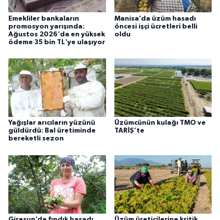
Emekliler bankaların
Manisa’da üzüm hasadı
promosyon yarışında:
öncesi işçi ücretleri belli
Ağustos 2026'da en yüksek
oldu
ödeme 35 bin TL'ye ulaşıyor
Yağışlar arıcıların yüzünü
Üzümcünün kulağı TMO ve
güldürdü: Bal üretiminde
TARİŞ’te
bereketli sezon
Giresun’da fındık hasadı
Üzüm üreticilerine kritik