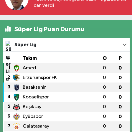
can verdi
Süper Lig Puan Durumu
Süper Lig
#
Takım
O
P
1
Amed
0
0
2
Erzurumspor FK
0
0
3
Başakşehir
0
0
4
Kocaelispor
0
0
5
Beşiktaş
0
0
6
Eyüpspor
0
0
7
Galatasaray
0
0