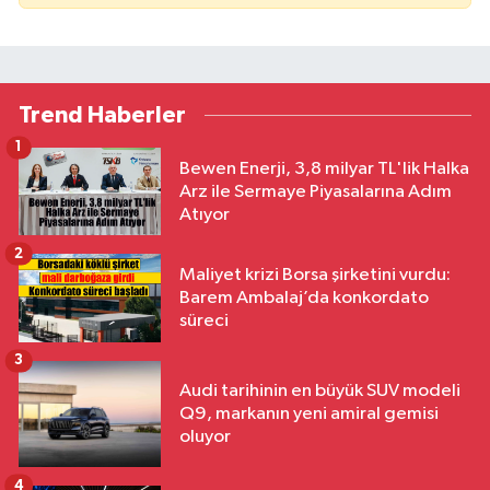
Trend Haberler
1
Bewen Enerji, 3,8 milyar TL'lik Halka
Arz ile Sermaye Piyasalarına Adım
Atıyor
2
Maliyet krizi Borsa şirketini vurdu:
Barem Ambalaj’da konkordato
süreci
3
Audi tarihinin en büyük SUV modeli
Q9, markanın yeni amiral gemisi
oluyor
4