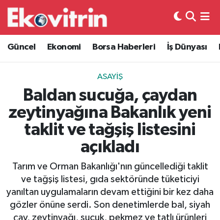
Güncel
Hava Durumu
Güncel
Ekonomi
Borsa Haberleri
İş Dünyası
Ekonomi
Trafik Durumu
ASAYIŞ
Borsa Haberleri
Süper Lig Puan Durumu ve Fikstür
Baldan sucuğa, çaydan
zeytinyağına Bakanlık yeni
İş Dünyası
Tüm Manşetler
taklit ve tağşiş listesini
Lojistik
Son Dakika Haberleri
açıkladı
Otovitrin
Haber Arşivi
Tarım ve Orman Bakanlığı'nın güncellediği taklit
ve tağşiş listesi, gıda sektöründe tüketiciyi
Asayiş
yanıltan uygulamaların devam ettiğini bir kez daha
gözler önüne serdi. Son denetimlerde bal, siyah
Magazin
çay, zeytinyağı, sucuk, pekmez ve tatlı ürünleri