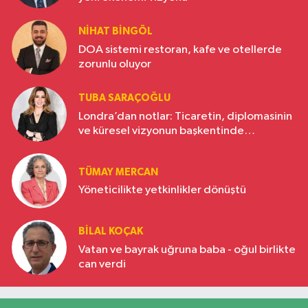
NIHAT BINGÖL
DOA sistemi restoran, kafe ve otellerde
zorunlu oluyor
TUBA SARAÇOĞLU
Londra’dan notlar: Ticaretin, diplomasinin
ve küresel vizyonun başkentinde
Türkiye’nin yükselen gücü
TÜMAY MERCAN
Yöneticilikte yetkinlikler dönüştü
BILAL KOÇAK
Vatan ve bayrak uğruna baba - oğul birlikte
can verdi