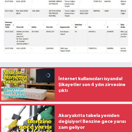
İnternet kullanıcıları isyanda!
Şikayetler son 4 yılın zirvesine
çıktı
Akaryakıtta tabela yeniden
değişiyor! Benzine gece yarısı
zam geliyor