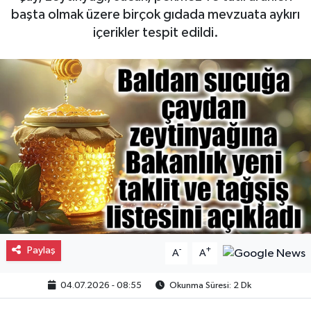
başta olmak üzere birçok gıdada mevzuata aykırı
Gayrimenkul
içerikler tespit edildi.
Spor
Eğitim
Paylaş
-
+
A
A
04.07.2026 - 08:55
Okunma Süresi: 2 Dk