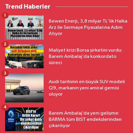
Trend Haberler
1
Bewen Enerji, 3,8 milyar TL'lik Halka
Arz ile Sermaye Piyasalarına Adım
Atıyor
2
Maliyet krizi Borsa şirketini vurdu:
Barem Ambalaj’da konkordato
süreci
3
Audi tarihinin en büyük SUV modeli
Q9, markanın yeni amiral gemisi
oluyor
4
Barem Ambalaj’da yeni gelişme:
BARMA tüm BIST endekslerinden
çıkarılıyor