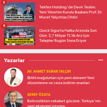
5
Tekfen Holding'de Devir Teslim:
Yeni Yönetim Kurulu Başkanı Prof. Dr.
Murat Yalçıntaş Oldu!
6
Quick Sigorta Halka Arzında Son
Gün: 3,7 Milyar TL’lik Arz İçin
Talepler Bugün Sona Eriyor
Yazarlar
AV. AHMET BURAK YALÇIN
IBAN mağdurları için yeni dönem! Yeni
düzenleme ve ceza indirim oranları
ŞEREF ÖZATA
Belirsizlikten rekabet gücüne: Türkiye'nin
yeni ekonomi vizyonu