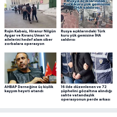
Rojin Kabaiş, Hiranur Nilgün
Rusya açıklarındaki Türk
Aygar ve Kıvanç Uman'ın
kuru yük gemisine İHA
ailelerini hedef alam siber
saldırısı
zorbalara operasyon
AHBAP Derneğine üç kişilik
16 ilde düzenlenen ve 72
kayyım heyeti atandı
şüphelini gözaltına alındığı
sahte vatandaşlık
operasyonun perde arkası