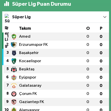
Süper Lig Puan Durumu
Süper Lig
#
Takım
O
P
1
Amed
0
0
2
Erzurumspor FK
0
0
3
Başakşehir
0
0
4
Kocaelispor
0
0
5
Beşiktaş
0
0
6
Eyüpspor
0
0
7
Galatasaray
0
0
8
Çorum FK
0
0
9
Gaziantep FK
0
0
10
Alanyaspor
0
0