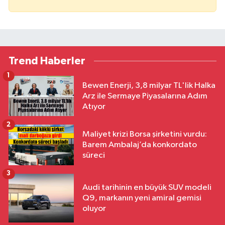
Trend Haberler
1
Bewen Enerji, 3,8 milyar TL'lik Halka
Arz ile Sermaye Piyasalarına Adım
Atıyor
2
Maliyet krizi Borsa şirketini vurdu:
Barem Ambalaj’da konkordato
süreci
3
Audi tarihinin en büyük SUV modeli
Q9, markanın yeni amiral gemisi
oluyor