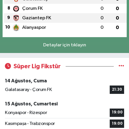
8
Çorum FK
0
0
9
Gaziantep FK
0
0
10
Alanyaspor
0
0
Detaylar için tıklayın
Süper Lig Fikstür
14 Ağustos, Cuma
Galatasaray - Çorum FK
21:30
15 Ağustos, Cumartesi
Konyaspor - Rizespor
19:00
Kasımpaşa - Trabzonspor
19:00