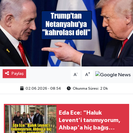
Gayrimenkul
Spor
Eğitim
Paylaş
-
+
A
A
02.06.2026 - 08:54
Okunma Süresi: 2 Dk
Eda Ece: "Haluk
Levent'i tanımıyorum,
Ahbap'a hiç bağış