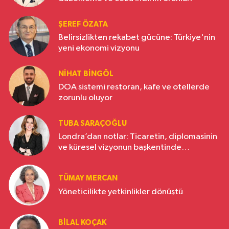
ŞEREF ÖZATA
Belirsizlikten rekabet gücüne: Türkiye'nin
yeni ekonomi vizyonu
NIHAT BINGÖL
DOA sistemi restoran, kafe ve otellerde
zorunlu oluyor
TUBA SARAÇOĞLU
Londra’dan notlar: Ticaretin, diplomasinin
ve küresel vizyonun başkentinde
Türkiye’nin yükselen gücü
TÜMAY MERCAN
Yöneticilikte yetkinlikler dönüştü
BILAL KOÇAK