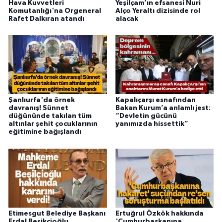
Hava Kuvvetleri
Yeşilçam’ın efsanesi Nuri
Komutanlığı'na Orgeneral
Alço Yeraltı dizisinde rol
Rafet Dalkıran atandı
alacak
Şanlıurfa'da örnek
Kapalıçarşı esnafından
davranış! Sünnet
Bakan Kurum’a anlamlı jest:
düğününde takılan tüm
“Devletin gücünü
altınlar şehit çocuklarının
yanımızda hissettik”
eğitimine bağışlandı
Etimesgut Belediye Başkanı
Ertuğrul Özkök hakkında
Erdal Beşikçioğlu
'Cumhurbaşkanına