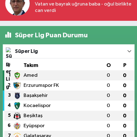
Vatan ve bayrak uğruna baba - oğul birlikte
can verdi
Süper Lig Puan Durumu
Süper Lig
#
Takım
O
P
1
Amed
0
0
2
Erzurumspor FK
0
0
3
Başakşehir
0
0
4
Kocaelispor
0
0
5
Beşiktaş
0
0
6
Eyüpspor
0
0
7
Galatasaray
0
0