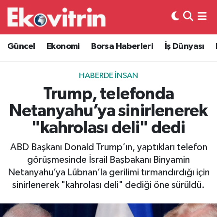
Güncel
Hava Durumu
Güncel
Ekonomi
Borsa Haberleri
İş Dünyası
Ekonomi
Trafik Durumu
HABERDE İNSAN
Borsa Haberleri
Süper Lig Puan Durumu ve Fikstür
Trump, telefonda
Netanyahu’ya sinirlenerek
İş Dünyası
Tüm Manşetler
"kahrolası deli" dedi
Lojistik
Son Dakika Haberleri
ABD Başkanı Donald Trump’ın, yaptıkları telefon
görüşmesinde İsrail Başbakanı Binyamin
Otovitrin
Haber Arşivi
Netanyahu’ya Lübnan’la gerilimi tırmandırdığı için
sinirlenerek "kahrolası deli" dediği öne sürüldü.
Asayiş
Magazin