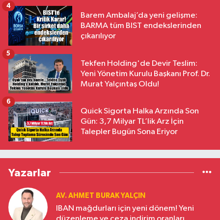
4
Barem Ambalaj’da yeni gelişme:
BARMA tüm BIST endekslerinden
çıkarılıyor
5
Tekfen Holding'de Devir Teslim:
Yeni Yönetim Kurulu Başkanı Prof. Dr.
Murat Yalçıntaş Oldu!
6
Quick Sigorta Halka Arzında Son
Gün: 3,7 Milyar TL’lik Arz İçin
Talepler Bugün Sona Eriyor
Yazarlar
AV. AHMET BURAK YALÇIN
IBAN mağdurları için yeni dönem! Yeni
düzenleme ve ceza indirim oranları