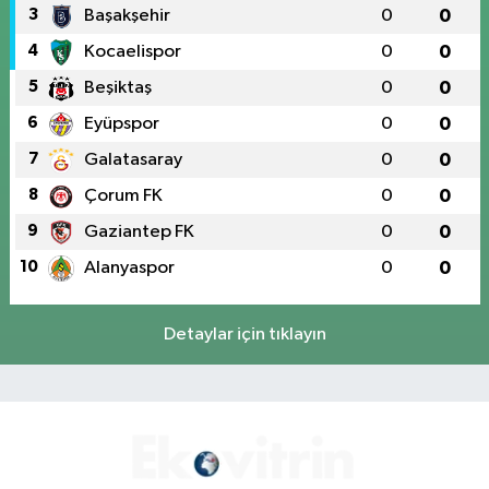
3
Başakşehir
0
0
4
Kocaelispor
0
0
5
Beşiktaş
0
0
6
Eyüpspor
0
0
7
Galatasaray
0
0
8
Çorum FK
0
0
9
Gaziantep FK
0
0
10
Alanyaspor
0
0
Detaylar için tıklayın