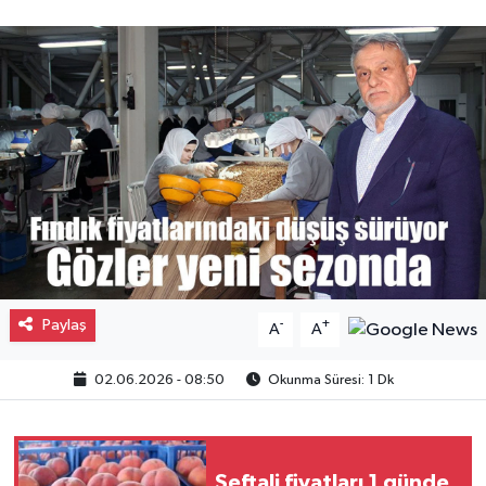
Gayrimenkul
Spor
Eğitim
Paylaş
-
+
A
A
02.06.2026 - 08:50
Okunma Süresi: 1 Dk
Şeftali fiyatları 1 günde