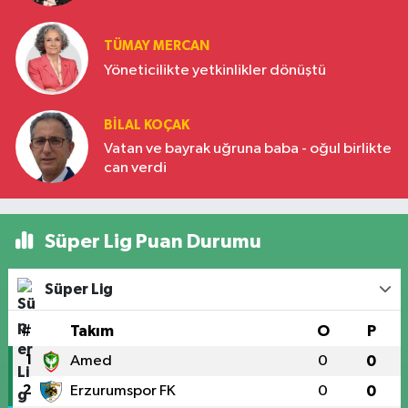
Türkiye’nin yükselen gücü
TÜMAY MERCAN
Yöneticilikte yetkinlikler dönüştü
BILAL KOÇAK
Vatan ve bayrak uğruna baba - oğul birlikte
can verdi
Süper Lig Puan Durumu
Süper Lig
#
Takım
O
P
1
Amed
0
0
2
Erzurumspor FK
0
0