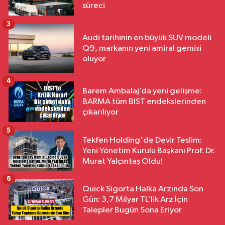
süreci
3
Audi tarihinin en büyük SUV modeli
Q9, markanın yeni amiral gemisi
oluyor
4
Barem Ambalaj’da yeni gelişme:
BARMA tüm BIST endekslerinden
çıkarılıyor
5
Tekfen Holding'de Devir Teslim:
Yeni Yönetim Kurulu Başkanı Prof. Dr.
Murat Yalçıntaş Oldu!
6
Quick Sigorta Halka Arzında Son
Gün: 3,7 Milyar TL’lik Arz İçin
Talepler Bugün Sona Eriyor