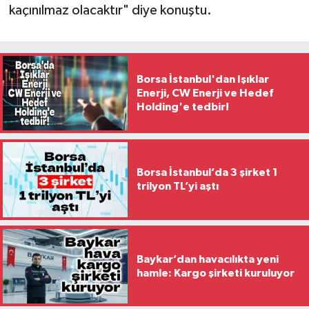
kaçınılmaz olacaktır" diye konuştu.
Borsa İstanbul'dan Işıklar
Enerji, CW Enerji ve Hedef
Holding'e tedbir!
Borsa İstanbul’da 3 şirket 1
trilyon TL’yi aştı
Baykar’dan havacılıkta yeni
hamle: Kargo şirketi kuruluyor