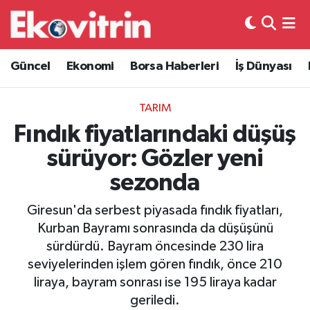
Güncel
Hava Durumu
Güncel
Ekonomi
Borsa Haberleri
İş Dünyası
Ekonomi
Trafik Durumu
TARIM
Borsa Haberleri
Süper Lig Puan Durumu ve Fikstür
Fındık fiyatlarındaki düşüş
sürüyor: Gözler yeni
İş Dünyası
Tüm Manşetler
sezonda
Lojistik
Son Dakika Haberleri
Giresun'da serbest piyasada fındık fiyatları,
Kurban Bayramı sonrasında da düşüşünü
Otovitrin
Haber Arşivi
sürdürdü. Bayram öncesinde 230 lira
seviyelerinden işlem gören fındık, önce 210
Asayiş
liraya, bayram sonrası ise 195 liraya kadar
geriledi.
Magazin