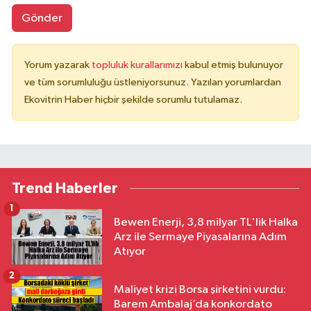
Gönder
Yorum yazarak
topluluk kurallarımızı
kabul etmiş bulunuyor
ve tüm sorumluluğu üstleniyorsunuz. Yazılan yorumlardan
Ekovitrin Haber hiçbir şekilde sorumlu tutulamaz.
Trend Haberler
1
Bewen Enerji, 3,8 milyar TL'lik Halka
Arz ile Sermaye Piyasalarına Adım
Atıyor
2
Maliyet krizi Borsa şirketini vurdu:
Barem Ambalaj’da konkordato