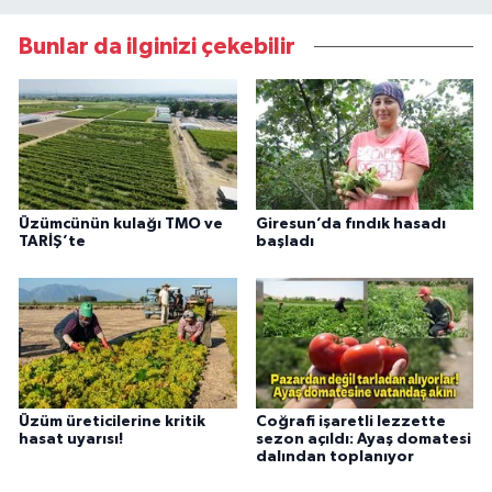
Bunlar da ilginizi çekebilir
Üzümcünün kulağı TMO ve
Giresun’da fındık hasadı
TARİŞ’te
başladı
Üzüm üreticilerine kritik
Coğrafi işaretli lezzette
hasat uyarısı!
sezon açıldı: Ayaş domatesi
dalından toplanıyor