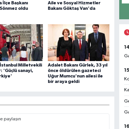
 İlçe Başkanı
Aile ve Sosyal Hizmetler
 Sönmez oldu
Bakanı Göktaş Van'da
1
Ga
İstanbul Milletvekili
Adalet Bakanı Gürlek, 33 yıl
1
 'Güçlü sanayi,
önce öldürülen gazeteci
rkiye'
Uğur Mumcu'nun ailesi ile
Ko
bir araya geldi
Ka
Ge
Ga
1