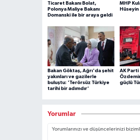
Ticaret Bakanı Bolat,
MHP Kula
Polonya Maliye Bakanı
Hüseyin
Domanski ile bir araya geldi
Bakan Göktaş, Ağrı'da şehit
AK Parti 
yakınları ve gazilerle
Özdemir:
buluştu: 'Terörsüz Türkiye
güçlü Tü
tarihi bir adımdır'
Yorumlar