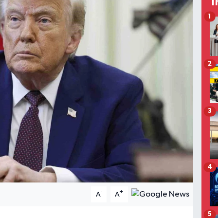
T
1
2
3
4
-
+
A
A
5