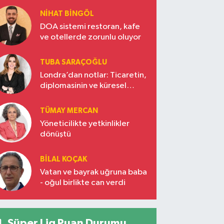
NIHAT BINGÖL
DOA sistemi restoran, kafe
ve otellerde zorunlu oluyor
TUBA SARAÇOĞLU
Londra’dan notlar: Ticaretin,
diplomasinin ve küresel
vizyonun başkentinde
Türkiye’nin yükselen gücü
TÜMAY MERCAN
Yöneticilikte yetkinlikler
dönüştü
BILAL KOÇAK
Vatan ve bayrak uğruna baba
- oğul birlikte can verdi
Süper Lig Puan Durumu