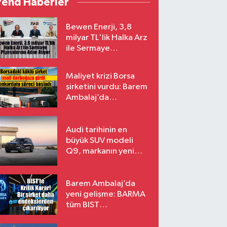
rend Haberler
Bewen Enerji, 3,8
milyar TL'lik Halka Arz
ile Sermaye
Piyasalarına Adım
Atıyor
Maliyet krizi Borsa
şirketini vurdu: Barem
Ambalaj’da
konkordato süreci
Audi tarihinin en
büyük SUV modeli
Q9, markanın yeni
amiral gemisi oluyor
Barem Ambalaj’da
yeni gelişme: BARMA
tüm BIST
endekslerinden
çıkarılıyor