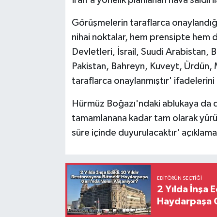
İran'a yönelik planlanan hava saldırı
Görüşmelerin taraflarca onaylandığ
nihai noktalar, hem prensipte hem d
Devletleri, İsrail, Suudi Arabistan, B
Pakistan, Bahreyn, Kuveyt, Ürdün, M
taraflarca onaylanmıştır' ifadelerini 
Hürmüz Boğazı'ndaki ablukaya da de
tamamlanana kadar tam olarak yürürl
süre içinde duyurulacaktır' açıklama
EDITÖRÜN SEÇTIĞI
2 Yılda İnşa 
Haydarpaşa G