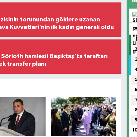
zisinin torunundan göklere uzanan
ava Kuvvetleri’nin ilk kadın generali oldu
 Sörloth hamlesi! Beşiktaş'ta taraftarı
ek transfer planı
1