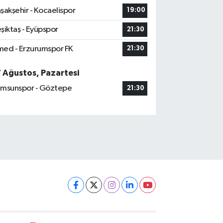
şakşehir - Kocaelispor
19:00
şiktaş - Eyüpspor
21:30
ed - Erzurumspor FK
21:30
7 Ağustos, Pazartesi
msunspor - Göztepe
21:30