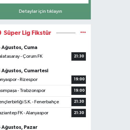
Detaylar için tıklayın
Süper Lig Fikstür
4 Ağustos, Cuma
latasaray - Çorum FK
21:30
5 Ağustos, Cumartesi
nyaspor - Rizespor
19:00
sımpaşa - Trabzonspor
19:00
nçlerbirliği S.K. - Fenerbahçe
21:30
ziantep FK - Alanyaspor
21:30
6 Ağustos, Pazar