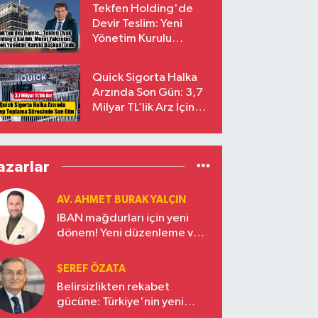
Tekfen Holding'de
Devir Teslim: Yeni
Yönetim Kurulu
Başkanı Prof. Dr. Murat
Yalçıntaş Oldu!
Quick Sigorta Halka
Arzında Son Gün: 3,7
Milyar TL’lik Arz İçin
Talepler Bugün Sona
Eriyor
azarlar
AV. AHMET BURAK YALÇIN
IBAN mağdurları için yeni
dönem! Yeni düzenleme ve
ceza indirim oranları
ŞEREF ÖZATA
Belirsizlikten rekabet
gücüne: Türkiye'nin yeni
ekonomi vizyonu