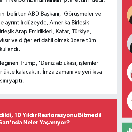
larını ve bombardımanları iptal ettim' dedi.
ını belirten ABD Başkanı, 'Görüşmeler ve
e ayrıntılı düzeyde, Amerika Birleşik
irleşik Arap Emirlikleri, Katar, Türkiye,
ısır ve diğerleri dahil olmak üzere tüm
kullandı.
ğinen Trump, 'Deniz ablukası, işlemler
ükte kalacaktır. İmza zamanı ve yeri kısa
sını yaptı.
Edildi, 10 Yıldır Restorasyonu Bitmedi!
arı'nda Neler Yaşanıyor?