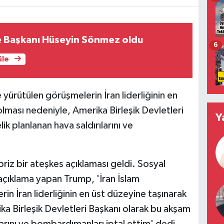
e Başkanı Hüseyin Sönmez oldu
6
üle
yürütülen görüşmelerin İran liderliğinin en
lması nedeniyle, Amerika Birleşik Devletleri
Y
k planlanan hava saldırılarını ve
iz bir ateşkes açıklaması geldi. Sosyal
çıklama yapan Trump, 'İran İslam
in İran liderliğinin en üst düzeyine taşınarak
a Birleşik Devletleri Başkanı olarak bu akşam