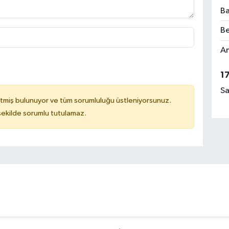
Ba
Be
Am
1
Sa
tmiş bulunuyor ve tüm sorumluluğu üstleniyorsunuz.
 şekilde sorumlu tutulamaz.