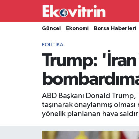
Güncel
Hava Durumu
Güncel
Ekonomi
Borsa Haberleri
Ekonomi
Trafik Durumu
POLITIKA
Trump: 'İran'
Borsa Haberleri
Süper Lig Puan Durumu ve Fikstür
İş Dünyası
Tüm Manşetler
bombardımanl
Lojistik
Son Dakika Haberleri
ABD Başkanı Donald Trump, 'İr
Otovitrin
Haber Arşivi
taşınarak onaylanmış olması n
yönelik planlanan hava saldır
Asayiş
Magazin