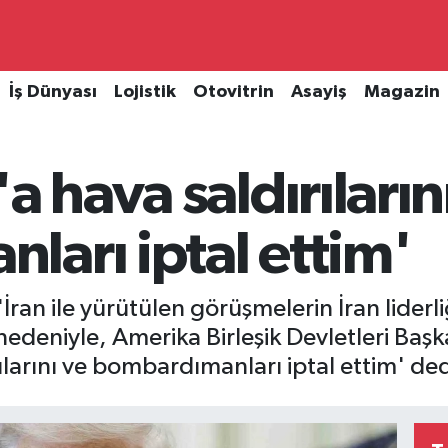
İş Dünyası
Lojistik
Otovitrin
Asayiş
Magazin
a hava saldırıların
arı iptal ettim'
an ile yürütülen görüşmelerin İran liderli
edeniyle, Amerika Birleşik Devletleri Başk
ılarını ve bombardımanları iptal ettim' ded