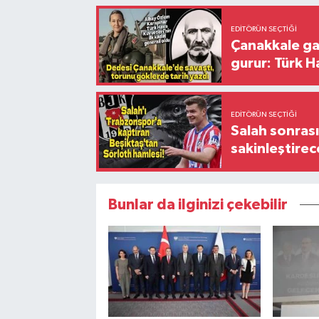
EDITÖRÜN SEÇTIĞI
Çanakkale ga
gurur: Türk H
EDITÖRÜN SEÇTIĞI
Salah sonrası
sakinleştirec
Bunlar da ilginizi çekebilir