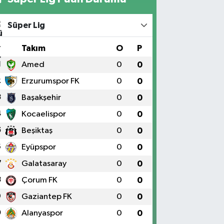
Süper Lig
#
Takım
O
P
1
Amed
0
0
2
Erzurumspor FK
0
0
3
Başakşehir
0
0
4
Kocaelispor
0
0
5
Beşiktaş
0
0
6
Eyüpspor
0
0
7
Galatasaray
0
0
8
Çorum FK
0
0
9
Gaziantep FK
0
0
0
Alanyaspor
0
0