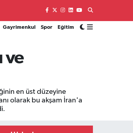
Gayrimenkul
Spor
Eğitim
ı ve
ğinin en üst düzeyine
anı olarak bu akşam İran'a
i.