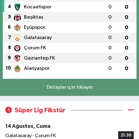
4
Kocaelispor
0
0
5
Beşiktaş
0
0
6
Eyüpspor
0
0
7
Galatasaray
0
0
8
Çorum FK
0
0
9
Gaziantep FK
0
0
10
Alanyaspor
0
0
Detaylar için tıklayın
Süper Lig Fikstür
14 Ağustos, Cuma
Galatasaray - Çorum FK
21:30