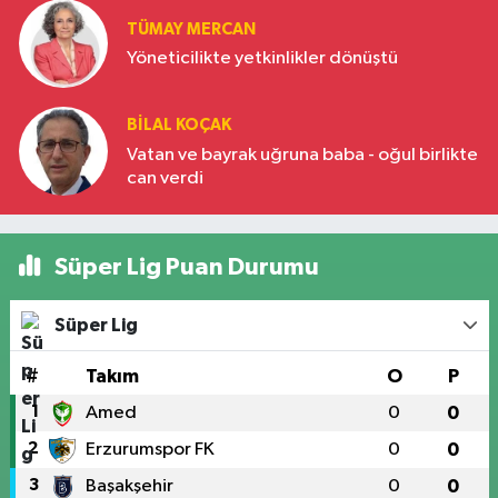
TÜMAY MERCAN
Yöneticilikte yetkinlikler dönüştü
BILAL KOÇAK
Vatan ve bayrak uğruna baba - oğul birlikte
can verdi
Süper Lig Puan Durumu
Süper Lig
#
Takım
O
P
1
Amed
0
0
2
Erzurumspor FK
0
0
3
Başakşehir
0
0