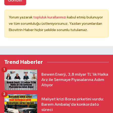
Gönder
Yorum yazarak
topluluk kurallarımızı
kabul etmiş bulunuyor
ve tüm sorumluluğu üstleniyorsunuz. Yazılan yorumlardan
Ekovitrin Haber hiçbir şekilde sorumlu tutulamaz.
Trend Haberler
1
Bewen Enerji, 3,8 milyar TL'lik Halka
Arz ile Sermaye Piyasalarına Adım
Atıyor
2
Maliyet krizi Borsa şirketini vurdu:
Barem Ambalaj’da konkordato
süreci