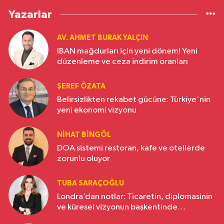
Yazarlar
AV. AHMET BURAK YALÇIN
IBAN mağdurları için yeni dönem! Yeni
düzenleme ve ceza indirim oranları
ŞEREF ÖZATA
Belirsizlikten rekabet gücüne: Türkiye'nin
yeni ekonomi vizyonu
NIHAT BINGÖL
DOA sistemi restoran, kafe ve otellerde
zorunlu oluyor
TUBA SARAÇOĞLU
Londra’dan notlar: Ticaretin, diplomasinin
ve küresel vizyonun başkentinde
Türkiye’nin yükselen gücü