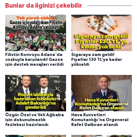
Bunlar da ilginizi çekebilir
Filistin Konvoyu Adana'da
Sigaraya zam geldi!
coşkuyla karşılandı! Gazze
Fiyatlar 130 TL’ye kadar
için destek mesajları verildi
yükseldi
Özgür Özel ve Veli Ağbaba
Hava Kuvvetleri
için dokunulmazlık
Komutanlığı'na Orgeneral
fezlekesi hazırlandı
Rafet Dalkıran atandı