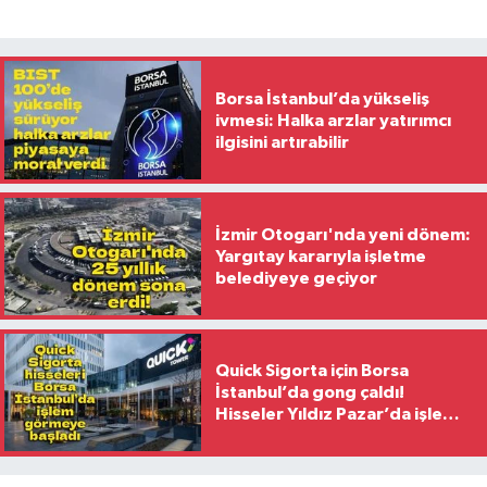
Borsa İstanbul’da yükseliş
ivmesi: Halka arzlar yatırımcı
ilgisini artırabilir
İzmir Otogarı'nda yeni dönem:
Yargıtay kararıyla işletme
belediyeye geçiyor
Quick Sigorta için Borsa
İstanbul’da gong çaldı!
Hisseler Yıldız Pazar’da işlem
görmeye başladı