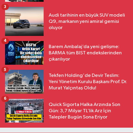
3
Audi tarihinin en büyük SUV modeli
Q9, markanın yeni amiral gemisi
oluyor
4
Barem Ambalaj’da yeni gelişme:
BARMA tüm BIST endekslerinden
çıkarılıyor
5
Tekfen Holding'de Devir Teslim:
Yeni Yönetim Kurulu Başkanı Prof. Dr.
Murat Yalçıntaş Oldu!
6
Quick Sigorta Halka Arzında Son
Gün: 3,7 Milyar TL’lik Arz İçin
Talepler Bugün Sona Eriyor