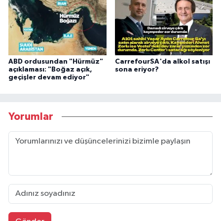
ABD ordusundan "Hürmüz"
CarrefourSA'da alkol satışı
açıklaması: "Boğaz açık,
sona eriyor?
geçişler devam ediyor"
Yorumlar