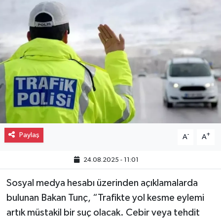
Gayrimenkul
Spor
Eğitim
Paylaş
-
+
A
A
24.08.2025 - 11:01
Sosyal medya hesabı üzerinden açıklamalarda
bulunan Bakan Tunç, “Trafikte yol kesme eylemi
artık müstakil bir suç olacak. Cebir veya tehdit