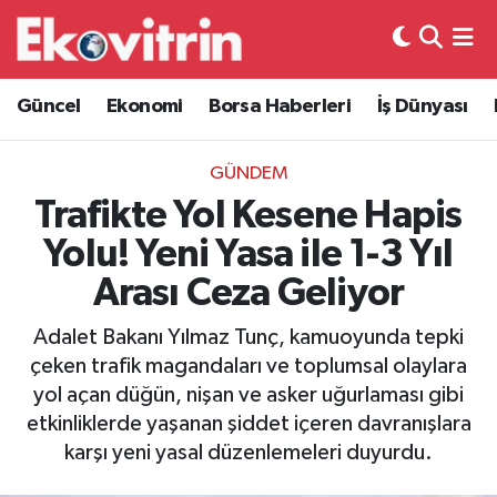
Güncel
Hava Durumu
Güncel
Ekonomi
Borsa Haberleri
İş Dünyası
Ekonomi
Trafik Durumu
GÜNDEM
Borsa Haberleri
Süper Lig Puan Durumu ve Fikstür
Trafikte Yol Kesene Hapis
Yolu! Yeni Yasa ile 1-3 Yıl
İş Dünyası
Tüm Manşetler
Arası Ceza Geliyor
Lojistik
Son Dakika Haberleri
Adalet Bakanı Yılmaz Tunç, kamuoyunda tepki
çeken trafik magandaları ve toplumsal olaylara
Otovitrin
Haber Arşivi
yol açan düğün, nişan ve asker uğurlaması gibi
etkinliklerde yaşanan şiddet içeren davranışlara
Asayiş
karşı yeni yasal düzenlemeleri duyurdu.
Magazin