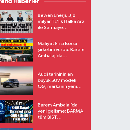
rend Haberler
Bewen Enerji, 3,8
milyar TL'lik Halka Arz
ile Sermaye
Piyasalarına Adım
Atıyor
Maliyet krizi Borsa
şirketini vurdu: Barem
Ambalaj’da
konkordato süreci
Audi tarihinin en
büyük SUV modeli
Q9, markanın yeni
amiral gemisi oluyor
Barem Ambalaj’da
yeni gelişme: BARMA
tüm BIST
endekslerinden
çıkarılıyor