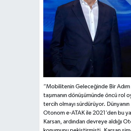
“Mobilitenin Geleceğinde Bir Adım
taşımanın dönüşümünde öncü rol oyn
tercih olmayı sürdürüyor. Dünyanın 
Otonom e-ATAK ile 2021’den bu yan
Karsan, ardından devreye aldığı Ot
konumunu pekiştirmişti. Karsan şimd