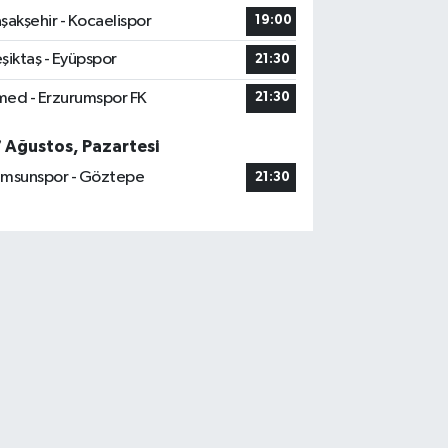
şakşehir - Kocaelispor
19:00
şiktaş - Eyüpspor
21:30
ed - Erzurumspor FK
21:30
7 Ağustos, Pazartesi
msunspor - Göztepe
21:30