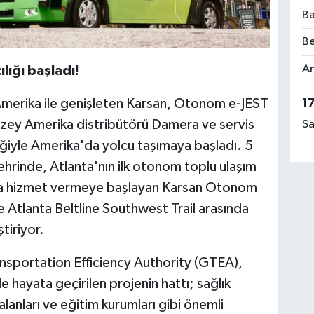
Ba
Be
Am
lığı başladı!
merika ile genişleten Karsan, Otonom e-JEST
1
uzey Amerika distribütörü Damera ve servis
Sa
iğiyle Amerika'da yolcu taşımaya başladı. 5
ehrinde, Atlanta'nın ilk otonom toplu ulaşım
da hizmet vermeye başlayan Karsan Otonom
 Atlanta Beltline Southwest Trail arasında
tiriyor.
ansportation Efficiency Authority (GTEA),
e hayata geçirilen projenin hattı; sağlık
lanları ve eğitim kurumları gibi önemli