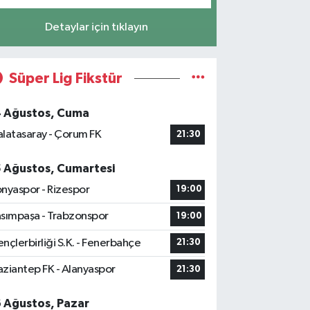
Detaylar için tıklayın
Süper Lig Fikstür
4 Ağustos, Cuma
latasaray - Çorum FK
21:30
5 Ağustos, Cumartesi
nyaspor - Rizespor
19:00
sımpaşa - Trabzonspor
19:00
nçlerbirliği S.K. - Fenerbahçe
21:30
ziantep FK - Alanyaspor
21:30
6 Ağustos, Pazar