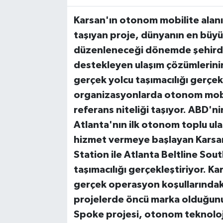
Karsan'ın otonom mobilite alan
taşıyan proje, dünyanın en büy
düzenleneceği dönemde şehirde 
destekleyen ulaşım çözümlerinin
gerçek yolcu taşımacılığı gerçek
organizasyonlarda otonom mobil
referans niteliği taşıyor.
ABD'nin
Atlanta'nın ilk otonom toplu ul
hizmet vermeye başlayan Kars
Station ile Atlanta Beltline Sout
taşımacılığı gerçekleştiriyor. K
gerçek operasyon koşullarındaki
projelerde öncü marka olduğunu
Spoke projesi, otonom teknoloji