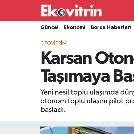
Güncel
Hava Durumu
Güncel
Ekonomi
Borsa Haberleri
Ekonomi
Trafik Durumu
OTOVITRIN
Karsan Oton
Borsa Haberleri
Süper Lig Puan Durumu ve Fikstür
İş Dünyası
Tüm Manşetler
Taşımaya Baş
Lojistik
Son Dakika Haberleri
Yeni nesil toplu ulaşımda dün
Otovitrin
Haber Arşivi
otonom toplu ulaşım pilot p
başladı.
Asayiş
Magazin