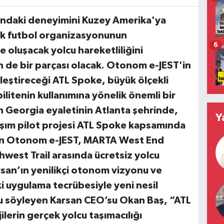
ındaki deneyimini Kuzey Amerika'ya
ük futbol organizasyonunun
6
oluşacak yolcu hareketliliğini
 de bir parçası olacak. Otonom e-JEST'in
leştireceği ATL Spoke, büyük ölçekli
itenin kullanımına yönelik önemli bir
 Georgia eyaletinin Atlanta şehrinde,
Y
aşım pilot projesi ATL Spoke kapsamında
an Otonom e-JEST, MARTA West End
hwest Trail arasında ücretsiz yolcu
arsan’ın yenilikçi otonom vizyonu ve
 uygulama tecrübesiyle yeni nesil
 söyleyen Karsan CEO’su Okan Baş, “
ATL
lerin gerçek yolcu taşımacılığı