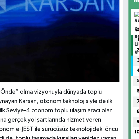
 Önde” olma vizyonuyla dünyada toplu
ayan Karsan, otonom teknolojisiyle de ilk
ilk Seviye-4 otonom toplu ulaşım aracı olan
a gerçek yol şartlarında hizmet veren
onom e-JEST ile sürücüsüz teknolojideki öncü
1
i de, toplu taşımada kuralları yeniden yazan