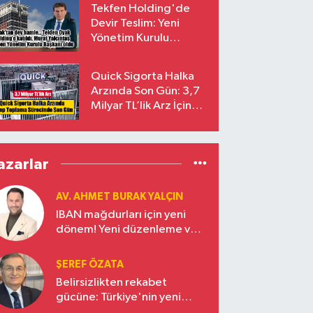
Tekfen Holding'de
Devir Teslim: Yeni
Yönetim Kurulu
Başkanı Prof. Dr. Murat
Yalçıntaş Oldu!
Quick Sigorta Halka
Arzında Son Gün: 3,7
Milyar TL’lik Arz İçin
Talepler Bugün Sona
Eriyor
azarlar
AV. AHMET BURAK YALÇIN
IBAN mağdurları için yeni
dönem! Yeni düzenleme ve
ceza indirim oranları
ŞEREF ÖZATA
Belirsizlikten rekabet
gücüne: Türkiye'nin yeni
ekonomi vizyonu