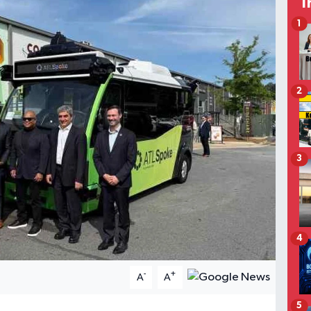
T
1
2
3
4
-
+
A
A
5