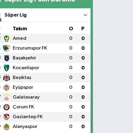
Süper Lig
#
Takım
O
P
1
Amed
0
0
2
Erzurumspor FK
0
0
3
Başakşehir
0
0
4
Kocaelispor
0
0
5
Beşiktaş
0
0
6
Eyüpspor
0
0
7
Galatasaray
0
0
8
Çorum FK
0
0
9
Gaziantep FK
0
0
0
Alanyaspor
0
0