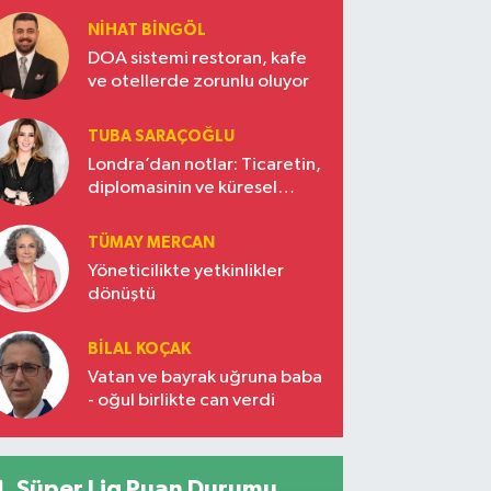
NIHAT BINGÖL
DOA sistemi restoran, kafe
ve otellerde zorunlu oluyor
TUBA SARAÇOĞLU
Londra’dan notlar: Ticaretin,
diplomasinin ve küresel
vizyonun başkentinde
Türkiye’nin yükselen gücü
TÜMAY MERCAN
Yöneticilikte yetkinlikler
dönüştü
BILAL KOÇAK
Vatan ve bayrak uğruna baba
- oğul birlikte can verdi
Süper Lig Puan Durumu