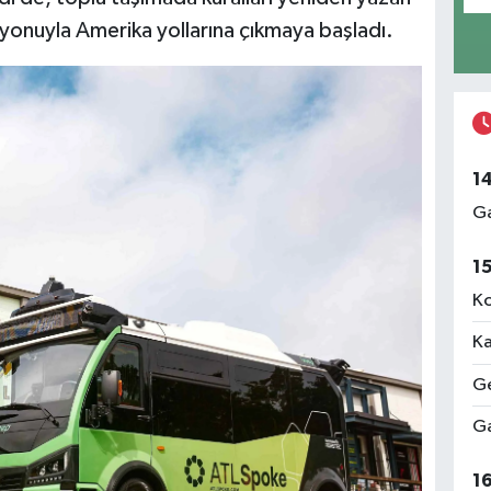
yonuyla Amerika yollarına çıkmaya başladı.
1
Ga
1
Ko
Ka
Ge
Ga
1