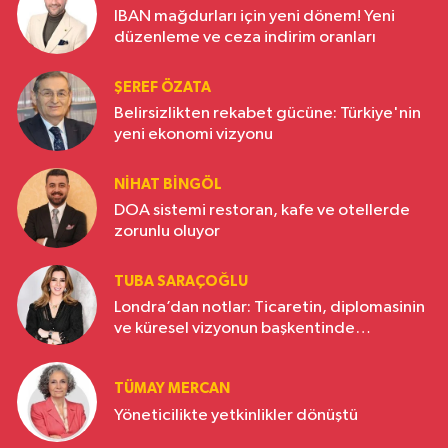
IBAN mağdurları için yeni dönem! Yeni
düzenleme ve ceza indirim oranları
ŞEREF ÖZATA
Belirsizlikten rekabet gücüne: Türkiye'nin
yeni ekonomi vizyonu
NIHAT BINGÖL
DOA sistemi restoran, kafe ve otellerde
zorunlu oluyor
TUBA SARAÇOĞLU
Londra’dan notlar: Ticaretin, diplomasinin
ve küresel vizyonun başkentinde
Türkiye’nin yükselen gücü
TÜMAY MERCAN
Yöneticilikte yetkinlikler dönüştü