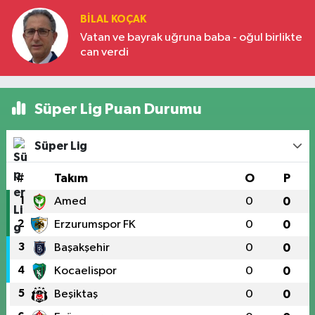
BILAL KOÇAK
Vatan ve bayrak uğruna baba - oğul birlikte
can verdi
Süper Lig Puan Durumu
Süper Lig
#
Takım
O
P
1
Amed
0
0
2
Erzurumspor FK
0
0
3
Başakşehir
0
0
4
Kocaelispor
0
0
5
Beşiktaş
0
0