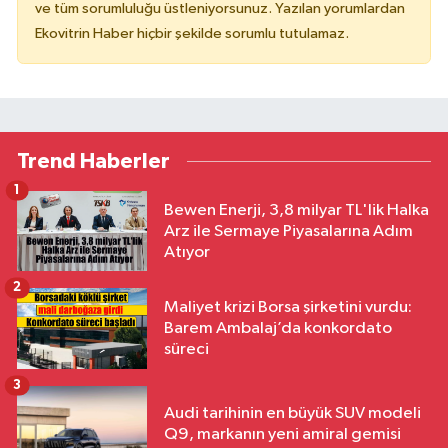
ve tüm sorumluluğu üstleniyorsunuz. Yazılan yorumlardan
Ekovitrin Haber hiçbir şekilde sorumlu tutulamaz.
Trend Haberler
1
Bewen Enerji, 3,8 milyar TL'lik Halka
Arz ile Sermaye Piyasalarına Adım
Atıyor
2
Maliyet krizi Borsa şirketini vurdu:
Barem Ambalaj’da konkordato
süreci
3
Audi tarihinin en büyük SUV modeli
Q9, markanın yeni amiral gemisi