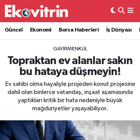
Güncel
Hava Durumu
Güncel
Ekonomi
Borsa Haberleri
İş Dünyası
Ekonomi
Trafik Durumu
GAYRIMENKUL
Borsa Haberleri
Süper Lig Puan Durumu ve Fikstür
Topraktan ev alanlar sakın
bu hataya düşmeyin!
İş Dünyası
Tüm Manşetler
Ev sahibi olma hayaliyle projeden konut projesine
Lojistik
Son Dakika Haberleri
dahil olan binlerce vatandaş, inşaat aşamasında
yaptıkları kritik bir hata nedeniyle büyük
Otovitrin
Haber Arşivi
mağduriyetler yaşayabiliyor.
Asayiş
Magazin