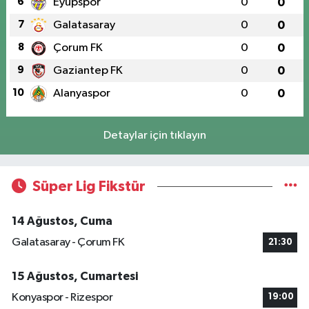
6
Eyüpspor
0
0
7
Galatasaray
0
0
8
Çorum FK
0
0
9
Gaziantep FK
0
0
10
Alanyaspor
0
0
Detaylar için tıklayın
Süper Lig Fikstür
14 Ağustos, Cuma
Galatasaray - Çorum FK
21:30
15 Ağustos, Cumartesi
Konyaspor - Rizespor
19:00