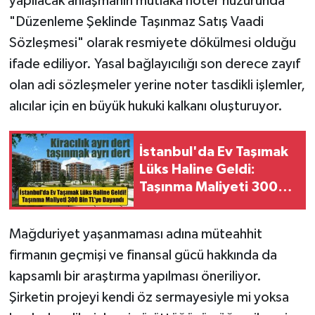
yapılacak anlaşmanın mutlaka noter huzurunda
"Düzenleme Şeklinde Taşınmaz Satış Vaadi
Sözleşmesi" olarak resmiyete dökülmesi olduğu
ifade ediliyor. Yasal bağlayıcılığı son derece zayıf
olan adi sözleşmeler yerine noter tasdikli işlemler,
alıcılar için en büyük hukuki kalkanı oluşturuyor.
İstanbul'da Ev Taşımak
Lüks Haline Geldi:
Taşınma Maliyeti 300
Bin TL'ye Dayandı
Mağduriyet yaşanmaması adına müteahhit
firmanın geçmişi ve finansal gücü hakkında da
kapsamlı bir araştırma yapılması öneriliyor.
Şirketin projeyi kendi öz sermayesiyle mi yoksa