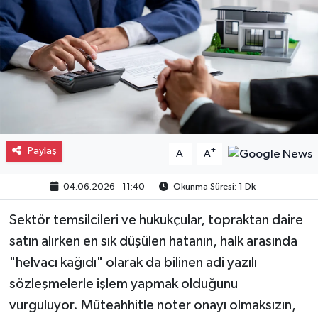
Gayrimenkul
Spor
Eğitim
Paylaş
-
+
A
A
04.06.2026 - 11:40
Okunma Süresi: 1 Dk
Sektör temsilcileri ve hukukçular, topraktan daire
satın alırken en sık düşülen hatanın, halk arasında
"helvacı kağıdı" olarak da bilinen adi yazılı
sözleşmelerle işlem yapmak olduğunu
vurguluyor. Müteahhitle noter onayı olmaksızın,