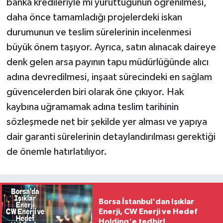
banka kredileriyle mi yürüttüğünün öğrenilmesi,
daha önce tamamladığı projelerdeki iskan
durumunun ve teslim sürelerinin incelenmesi
büyük önem taşıyor. Ayrıca, satın alınacak daireye
denk gelen arsa payının tapu müdürlüğünde alıcı
adına devredilmesi, inşaat sürecindeki en sağlam
güvencelerden biri olarak öne çıkıyor. Hak
kaybına uğramamak adına teslim tarihinin
sözleşmede net bir şekilde yer alması ve yapıya
dair garanti sürelerinin detaylandırılması gerektiği
de önemle hatırlatılıyor.
Borsa İstanbul'dan Işıklar
Enerji, CW Enerji ve Hedef
Holding'e tedbir!