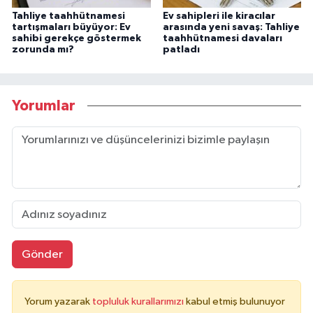
Tahliye taahhütnamesi
Ev sahipleri ile kiracılar
tartışmaları büyüyor: Ev
arasında yeni savaş: Tahliye
sahibi gerekçe göstermek
taahhütnamesi davaları
zorunda mı?
patladı
Yorumlar
Gönder
Yorum yazarak
topluluk kurallarımızı
kabul etmiş bulunuyor