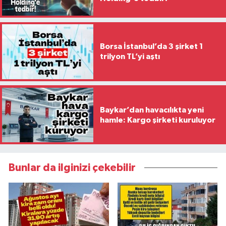
Borsa İstanbul’da 3 şirket 1
trilyon TL’yi aştı
Baykar’dan havacılıkta yeni
hamle: Kargo şirketi kuruluyor
Bunlar da ilginizi çekebilir