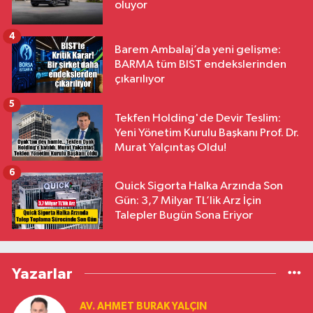
oluyor
4
Barem Ambalaj’da yeni gelişme:
BARMA tüm BIST endekslerinden
çıkarılıyor
5
Tekfen Holding'de Devir Teslim:
Yeni Yönetim Kurulu Başkanı Prof. Dr.
Murat Yalçıntaş Oldu!
6
Quick Sigorta Halka Arzında Son
Gün: 3,7 Milyar TL’lik Arz İçin
Talepler Bugün Sona Eriyor
Yazarlar
AV. AHMET BURAK YALÇIN