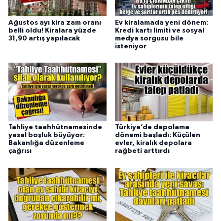
Ağustos ayı kira zam oranı
Ev kiralamada yeni dönem:
belli oldu! Kiralara yüzde
Kredi kartı limiti ve sosyal
31,90 artış yapılacak
medya sorgusu bile
isteniyor
Tahliye taahhütnamesinde
Türkiye’de depolama
yasal boşluk büyüyor:
dönemi başladı: Küçülen
Bakanlığa düzenleme
evler, kiralık depolara
çağrısı
rağbeti arttırdı