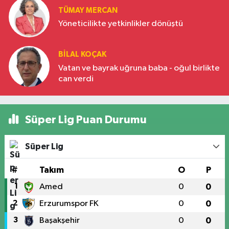
TÜMAY MERCAN
Yöneticilikte yetkinlikler dönüştü
BILAL KOÇAK
Vatan ve bayrak uğruna baba - oğul birlikte
can verdi
Süper Lig Puan Durumu
Süper Lig
#
Takım
O
P
1
Amed
0
0
2
Erzurumspor FK
0
0
3
Başakşehir
0
0