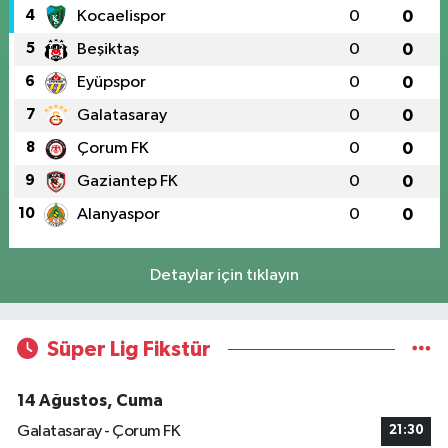
4
Kocaelispor
0
0
5
Beşiktaş
0
0
6
Eyüpspor
0
0
7
Galatasaray
0
0
8
Çorum FK
0
0
9
Gaziantep FK
0
0
10
Alanyaspor
0
0
Detaylar için tıklayın
Süper Lig Fikstür
14 Ağustos, Cuma
Galatasaray - Çorum FK
21:30