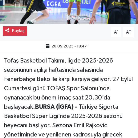
Gayrimenkul
Spor
Paylaş
-
+
A
A
Eğitim
26.09.2025 - 18:47
Tofaş Basketbol Takımı, ligde 2025-2026
sezonunun açılışı haftasında sahasında
Fenerbahçe Beko ile karşı karşıya geliyor. 27 Eylül
Cumartesi günü TOFAŞ Spor Salonu’nda
oynanacak bu önemli maç saat 20.30’da
başlayacak.
BURSA (İGFA) -
Türkiye Sigorta
Basketbol Süper Ligi’nde 2025-2026 sezonu
heyecanı başlıyor. Sezona Emil Rajkovic
yönetiminde ve yenilenen kadrosuyla girecek