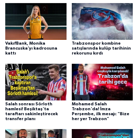
VakıfBank, Monika
Trabzonspor kombine
Brancuska’yı kadrosuna
satışlarında kulüp tarihinin
kattı
rekorunu kırdı
Salah sonrası Sörloth
Mohamed Salah
hamlesi! Beşiktaş'ta
Trabzon'da! İmza
taraftarı sakinleştirecek
Perşembe, ilk mesajı: "Bize
transfer planı
her yer Trabzon"