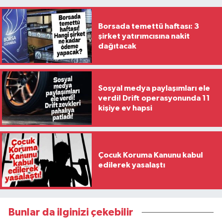
Borsada temettü haftası: 3
şirket yatırımcısına nakit
dağıtacak
Sosyal medya paylaşımları ele
verdi! Drift operasyonunda 11
kişiye ev hapsi
Çocuk Koruma Kanunu kabul
edilerek yasalaştı
Bunlar da ilginizi çekebilir