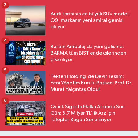
3
Audi tarihinin en büyük SUV modeli
Q9, markanın yeni amiral gemisi
oluyor
4
Barem Ambalaj’da yeni gelişme:
BARMA tüm BIST endekslerinden
çıkarılıyor
5
Tekfen Holding'de Devir Teslim:
Yeni Yönetim Kurulu Başkanı Prof. Dr.
Murat Yalçıntaş Oldu!
6
Quick Sigorta Halka Arzında Son
Gün: 3,7 Milyar TL’lik Arz İçin
Talepler Bugün Sona Eriyor