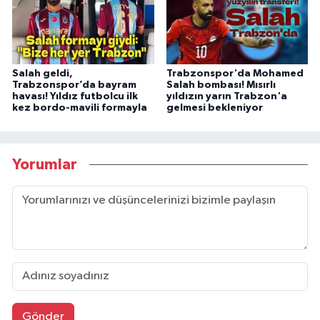
Salah geldi,
Trabzonspor'da Mohamed
Trabzonspor’da bayram
Salah bombası! Mısırlı
havası! Yıldız futbolcu ilk
yıldızın yarın Trabzon'a
kez bordo-mavili formayla
gelmesi bekleniyor
Yorumlar
Gönder