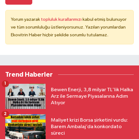
Yorum yazarak
topluluk kurallarımızı
kabul etmiş bulunuyor
ve tüm sorumluluğu üstleniyorsunuz. Yazılan yorumlardan
Ekovitrin Haber hiçbir şekilde sorumlu tutulamaz.
Trend Haberler
1
Bewen Enerji, 3,8 milyar TL'lik Halka
Arz ile Sermaye Piyasalarına Adım
Atıyor
2
Maliyet krizi Borsa şirketini vurdu:
Barem Ambalaj’da konkordato
süreci