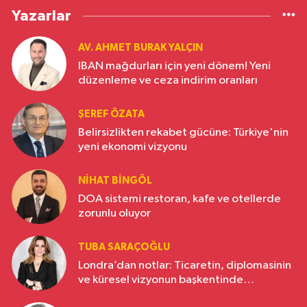
Yazarlar
AV. AHMET BURAK YALÇIN
IBAN mağdurları için yeni dönem! Yeni
düzenleme ve ceza indirim oranları
ŞEREF ÖZATA
Belirsizlikten rekabet gücüne: Türkiye'nin
yeni ekonomi vizyonu
NIHAT BINGÖL
DOA sistemi restoran, kafe ve otellerde
zorunlu oluyor
TUBA SARAÇOĞLU
Londra’dan notlar: Ticaretin, diplomasinin
ve küresel vizyonun başkentinde
Türkiye’nin yükselen gücü