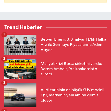
Trend Haberler
1
Bewen Enerji, 3,8 milyar TL'lik Halka
Arz ile Sermaye Piyasalarına Adım
Atıyor
2
Maliyet krizi Borsa şirketini vurdu:
Barem Ambalaj’da konkordato
süreci
3
Audi tarihinin en büyük SUV modeli
Q9, markanın yeni amiral gemisi
oluyor