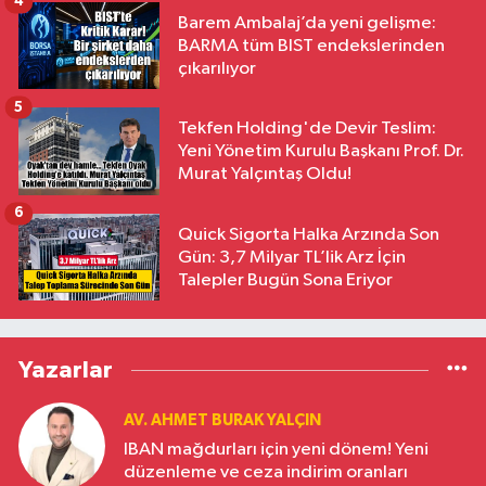
4
Barem Ambalaj’da yeni gelişme:
BARMA tüm BIST endekslerinden
çıkarılıyor
5
Tekfen Holding'de Devir Teslim:
Yeni Yönetim Kurulu Başkanı Prof. Dr.
Murat Yalçıntaş Oldu!
6
Quick Sigorta Halka Arzında Son
Gün: 3,7 Milyar TL’lik Arz İçin
Talepler Bugün Sona Eriyor
Yazarlar
AV. AHMET BURAK YALÇIN
IBAN mağdurları için yeni dönem! Yeni
düzenleme ve ceza indirim oranları