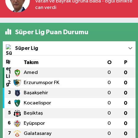
Vatan ve bayrak uğruna baba - oğul birlikte
can verdi
Süper Lig Puan Durumu
Süper Lig
#
Takım
O
P
1
Amed
0
0
2
Erzurumspor FK
0
0
3
Başakşehir
0
0
4
Kocaelispor
0
0
5
Beşiktaş
0
0
6
Eyüpspor
0
0
7
Galatasaray
0
0