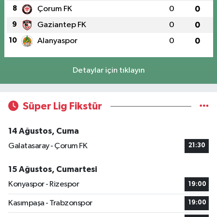
8
Çorum FK
0
0
9
Gaziantep FK
0
0
10
Alanyaspor
0
0
Detaylar için tıklayın
Süper Lig Fikstür
14 Ağustos, Cuma
Galatasaray - Çorum FK
21:30
15 Ağustos, Cumartesi
Konyaspor - Rizespor
19:00
Kasımpaşa - Trabzonspor
19:00