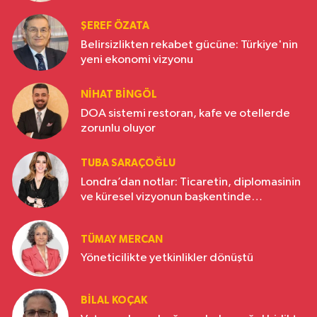
ŞEREF ÖZATA
Belirsizlikten rekabet gücüne: Türkiye'nin
yeni ekonomi vizyonu
NIHAT BINGÖL
DOA sistemi restoran, kafe ve otellerde
zorunlu oluyor
TUBA SARAÇOĞLU
Londra’dan notlar: Ticaretin, diplomasinin
ve küresel vizyonun başkentinde
Türkiye’nin yükselen gücü
TÜMAY MERCAN
Yöneticilikte yetkinlikler dönüştü
BILAL KOÇAK