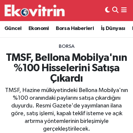
Güncel
Hava Durumu
Güncel
Ekonomi
Borsa Haberleri
İş Dünyası
Ekonomi
Trafik Durumu
BORSA
Borsa Haberleri
Süper Lig Puan Durumu ve Fikstür
TMSF, Bellona Mobilya'nın
%100 Hisselerini Satışa
İş Dünyası
Tüm Manşetler
Çıkardı
Lojistik
Son Dakika Haberleri
TMSF, Hazine mülkiyetindeki Bellona Mobilya'nın
%100 oranındaki paylarını satışa çıkardığını
Otovitrin
Haber Arşivi
duyurdu. Resmi Gazete'de yayımlanan ilana
göre, satış işlemi, kapalı teklif isteme ve açık
Asayiş
artırma yöntemlerinin birleşimiyle
gerçekleştirilecek.
Magazin