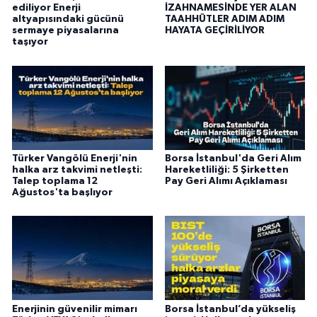
ediliyor Enerji
İZAHNAMESİNDE YER ALAN
altyapısındaki gücünü
TAAHHÜTLER ADIM ADIM
sermaye piyasalarına
HAYATA GEÇİRİLİYOR
taşıyor
Türker Vangölü Enerji'nin
Borsa İstanbul'da Geri Alım
halka arz takvimi netleşti:
Hareketliliği: 5 Şirketten
Talep toplama 12
Pay Geri Alımı Açıklaması
Ağustos'ta başlıyor
Enerjinin güvenilir mimarı
Borsa İstanbul’da yükseliş