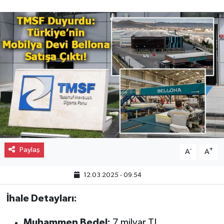
Gayrimenkul
Spor
Eğitim
Paylaş
-
+
A
A
12.03.2025 - 09:54
İhale Detayları:
Muhammen Bedel:
7 milyar TL