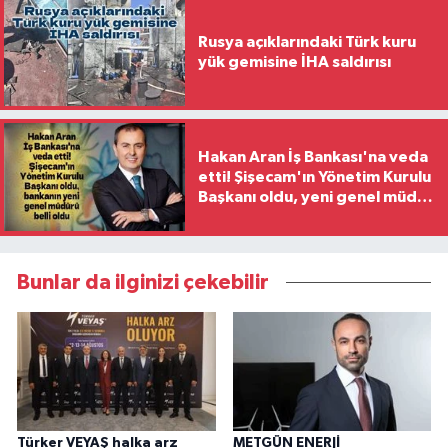
Rusya açıklarındaki Türk kuru
yük gemisine İHA saldırısı
Hakan Aran İş Bankası'na veda
etti! Şişecam'ın Yönetim Kurulu
Başkanı oldu, yeni genel müdür
belli oldu
Bunlar da ilginizi çekebilir
Türker VEYAŞ halka arz
METGÜN ENERJİ