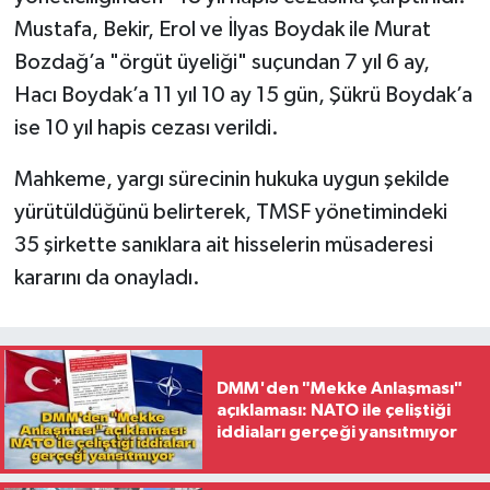
Mustafa, Bekir, Erol ve İlyas Boydak ile Murat
Bozdağ’a "örgüt üyeliği" suçundan 7 yıl 6 ay,
Hacı Boydak’a 11 yıl 10 ay 15 gün, Şükrü Boydak’a
ise 10 yıl hapis cezası verildi.
Mahkeme, yargı sürecinin hukuka uygun şekilde
yürütüldüğünü belirterek, TMSF yönetimindeki
35 şirkette sanıklara ait hisselerin müsaderesi
kararını da onayladı.
DMM'den "Mekke Anlaşması"
açıklaması: NATO ile çeliştiği
iddiaları gerçeği yansıtmıyor