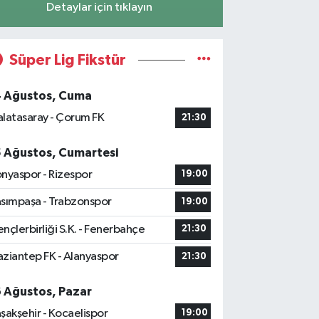
Detaylar için tıklayın
Süper Lig Fikstür
4 Ağustos, Cuma
latasaray - Çorum FK
21:30
5 Ağustos, Cumartesi
nyaspor - Rizespor
19:00
sımpaşa - Trabzonspor
19:00
nçlerbirliği S.K. - Fenerbahçe
21:30
ziantep FK - Alanyaspor
21:30
6 Ağustos, Pazar
şakşehir - Kocaelispor
19:00