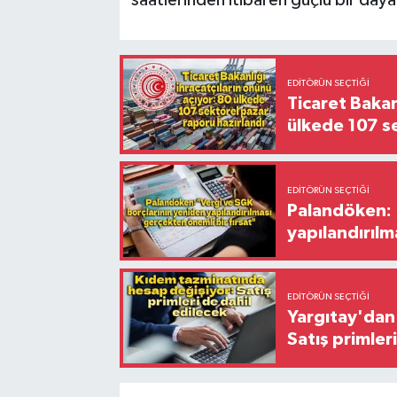
saatlerinden itibaren güçlü bir daya
EDITÖRÜN SEÇTIĞI
Ticaret Bakan
ülkede 107 s
EDITÖRÜN SEÇTIĞI
Palandöken: 
yapılandırılm
EDITÖRÜN SEÇTIĞI
Yargıtay'dan 
Satış primler