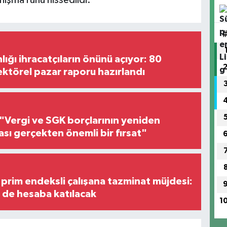
nışma ruhu hissedildi.
lığı ihracatçıların önünü açıyor: 80
ektörel pazar raporu hazırlandı
"Vergi ve SGK borçlarının yeniden
ası gerçekten önemli bir fırsat"
prim endeksli çalışana tazminat müjdesi:
i de hesaba katılacak
1