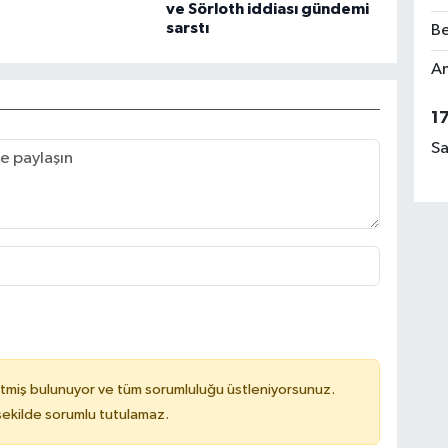
ve Sörloth iddiası gündemi
sarstı
Be
Am
1
Sa
tmiş bulunuyor ve tüm sorumluluğu üstleniyorsunuz.
 şekilde sorumlu tutulamaz.