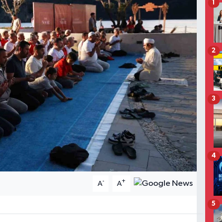
1
2
3
4
-
+
A
A
5