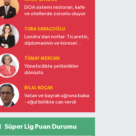
DOA sistemi restoran, kafe
ve otellerde zorunlu oluyor
TUBA SARAÇOĞLU
Londra’dan notlar: Ticaretin,
diplomasinin ve küresel
vizyonun başkentinde
Türkiye’nin yükselen gücü
TÜMAY MERCAN
Yöneticilikte yetkinlikler
dönüştü
BILAL KOÇAK
Vatan ve bayrak uğruna baba
- oğul birlikte can verdi
Süper Lig Puan Durumu