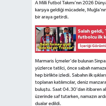
A Milli Futbol Takımı'nın 2026 Düny
karşıya geldiği mücadele, Muğla'nın
bir araya getirdi.
Salah geldi,
futbolcu ilk
İçeriği Görünt
Marmaris İçmeler'de bulunan Sinpaş
yüzlerce tatilci, önce sabah namazı
hep birlikte izledi. Sabahın ilk ışıkla
toplanan katılımcılar, deniz manzar
buluştu. Saat 04.30'dan itibaren alan
üzerinde saf tutarken, namazın ardın
dualar edildi.