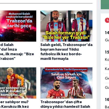
1
Ga
 Salah
Salah geldi, Trabzonspor’da
'da! İmza
bayram havası! Yıldız
1
, ilk mesajı: "Bize
futbolcu ilk kez bordo-
Trabzon"
mavili formayla
Ko
Ka
Ge
Ga
1
per satılıyor mu?
Trabzonspor'dan çifte
 Kavukcu ilk kez
dünya yıldızı hamlesi! Salah
Ba