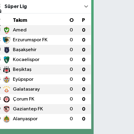
Süper Lig
#
Takım
O
P
1
Amed
0
0
2
Erzurumspor FK
0
0
3
Başakşehir
0
0
4
Kocaelispor
0
0
5
Beşiktaş
0
0
6
Eyüpspor
0
0
7
Galatasaray
0
0
8
Çorum FK
0
0
9
Gaziantep FK
0
0
0
Alanyaspor
0
0