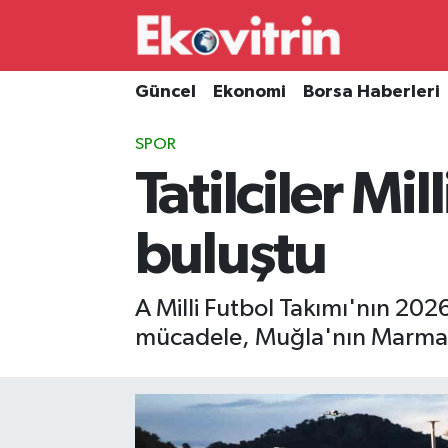
Güncel
Hava Durumu
Güncel
Ekonomi
Borsa Haberleri
Ekonomi
Trafik Durumu
SPOR
Tatilciler Mi
Borsa Haberleri
Süper Lig Puan Durumu ve Fikstür
İş Dünyası
Tüm Manşetler
buluştu
Lojistik
Son Dakika Haberleri
A Milli Futbol Takımı'nın 202
Otovitrin
Haber Arşivi
mücadele, Muğla'nın Marmaris
Asayiş
Magazin