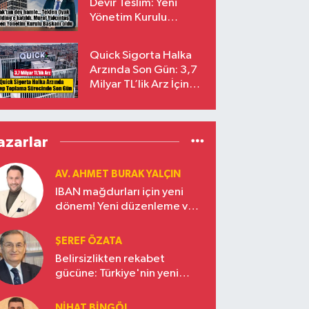
Devir Teslim: Yeni
Yönetim Kurulu
Başkanı Prof. Dr. Murat
Yalçıntaş Oldu!
Quick Sigorta Halka
Arzında Son Gün: 3,7
Milyar TL’lik Arz İçin
Talepler Bugün Sona
Eriyor
azarlar
AV. AHMET BURAK YALÇIN
IBAN mağdurları için yeni
dönem! Yeni düzenleme ve
ceza indirim oranları
ŞEREF ÖZATA
Belirsizlikten rekabet
gücüne: Türkiye'nin yeni
ekonomi vizyonu
NIHAT BINGÖL