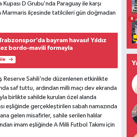
a Kupası D Grubu'nda Paraguay ile karşı
 Marmaris ilçesinde tatilcileri gün doğmadan
6
 Trabzonspor’da bayram havası! Yıldız
 kez bordo-mavili formayla
üle
Y
 Reserve Sahili'nde düzenlenen etkinlikte
nda saf tuttu, ardından milli maçı dev ekranda
rıyla birlikte sahilde kurulan özel alanda
ası eşliğinde gerçekleştirilen sabah namazında
a gelen misafirler, sahile serilen halılar
dan imam eşliğinde A Milli Futbol Takımı için