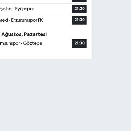
şiktaş - Eyüpspor
21:30
ed - Erzurumspor FK
21:30
7 Ağustos, Pazartesi
msunspor - Göztepe
21:30