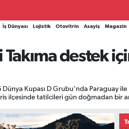
İş Dünyası
Lojistik
Otovitrin
Asayiş
Magazin
lli Takıma destek iç
6 Dünya Kupası D Grubu'nda Paraguay ile k
 ilçesinde tatilcileri gün doğmadan bir ar
T