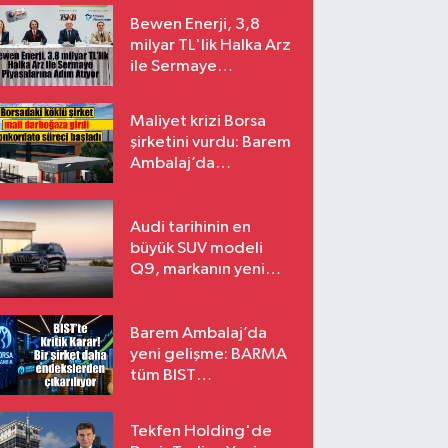
Bewen Enerji, 3,8
milyar TL'lik Halka Arz
ile Sermaye
Piyasalarına Adım
Atıyor
Maliyet krizi Borsa
şirketini vurdu: Barem
Ambalaj’da
konkordato süreci
Audi tarihinin en
büyük SUV modeli
Q9, markanın yeni
amiral gemisi oluyor
Barem Ambalaj’da
yeni gelişme: BARMA
tüm BIST
endekslerinden
çıkarılıyor
Tekfen Holding'de