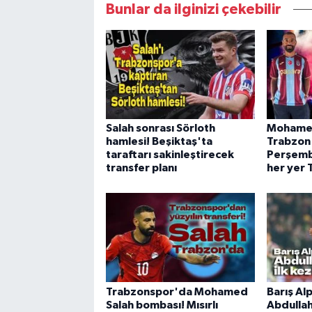
Bunlar da ilginizi çekebilir
Salah sonrası Sörloth
Mohamed
hamlesi! Beşiktaş'ta
Trabzon
taraftarı sakinleştirecek
Perşembe
transfer planı
her yer 
Trabzonspor'da Mohamed
Barış Al
Salah bombası! Mısırlı
Abdullah