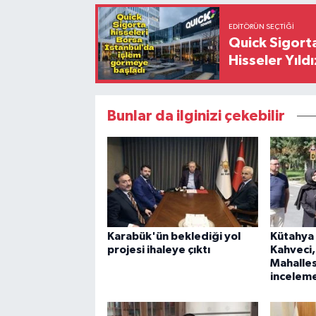
EDITÖRÜN SEÇTIĞI
Quick Sigorta
Hisseler Yıld
Bunlar da ilginizi çekebilir
Karabük'ün beklediği yol
Kütahya 
projesi ihaleye çıktı
Kahveci
Mahalle
incelem