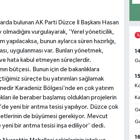
arda bulunan AK Parti Düzce İl Başkanı Hasan
 olmadığını vurgulayarak, 'Yerel yöneticilik,
rım yapılacaksa, bunun aylarca süren hazırlığı,
ası, uygulanması var. Bunları yönetmek,
1
ve hata kabul etmeyen süreçlerdir.
Ga
mın bütçesi. Bunun için de bakanlıklara
1
çtiğimiz süreçte bu yatırımları sağlamak
Ko
enedir Karadeniz Bölgesi'nde en çok yatırım
ları ile beraber başlamış oldukları projelerin
Ka
'de yeni bir arıtma tesisi yapılıyor. Düzce çok
Ge
zmetlerinin de büyümesi gerekiyor. Mevcut
Ga
yeni bir arıtma tesisi inşa ediliyor' dedi.
1