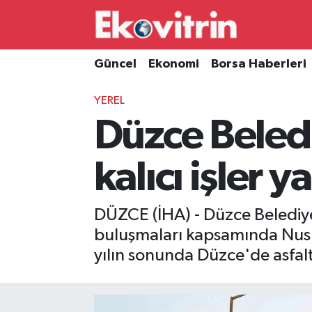
Güncel
Hava Durumu
Güncel
Ekonomi
Borsa Haberleri
Ekonomi
Trafik Durumu
YEREL
Düzce Beledi
Borsa Haberleri
Süper Lig Puan Durumu ve Fikstür
İş Dünyası
Tüm Manşetler
kalıcı işler 
Lojistik
Son Dakika Haberleri
DÜZCE (İHA) - Düzce Belediye
Otovitrin
Haber Arşivi
buluşmaları kapsamında Nusret
yılın sonunda Düzce'de asfalt
Asayiş
Magazin