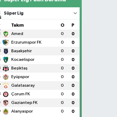
Süper Lig
#
Takım
O
P
1
Amed
0
0
2
Erzurumspor FK
0
0
3
Başakşehir
0
0
4
Kocaelispor
0
0
5
Beşiktaş
0
0
6
Eyüpspor
0
0
7
Galatasaray
0
0
8
Çorum FK
0
0
9
Gaziantep FK
0
0
0
Alanyaspor
0
0