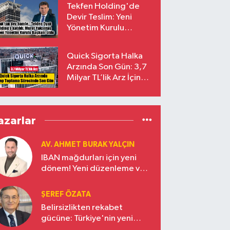
Tekfen Holding'de
Devir Teslim: Yeni
Yönetim Kurulu
Başkanı Prof. Dr. Murat
Yalçıntaş Oldu!
Quick Sigorta Halka
Arzında Son Gün: 3,7
Milyar TL’lik Arz İçin
Talepler Bugün Sona
Eriyor
azarlar
AV. AHMET BURAK YALÇIN
IBAN mağdurları için yeni
dönem! Yeni düzenleme ve
ceza indirim oranları
ŞEREF ÖZATA
Belirsizlikten rekabet
gücüne: Türkiye'nin yeni
ekonomi vizyonu