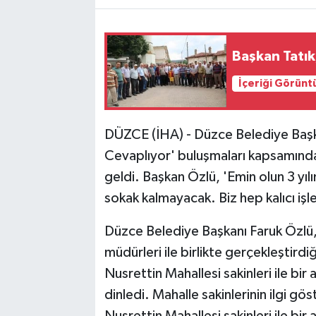
Başkan Tatık,
İçeriği Görünt
DÜZCE (İHA) - Düzce Belediye Başk
Cevaplıyor' buluşmaları kapsamında N
geldi. Başkan Özlü, 'Emin olun 3 yı
sokak kalmayacak. Biz hep kalıcı işl
Düzce Belediye Başkanı Faruk Özlü,
müdürleri ile birlikte gerçekleştird
Nusrettin Mahallesi sakinleri ile bir
dinledi. Mahalle sakinlerinin ilgi g