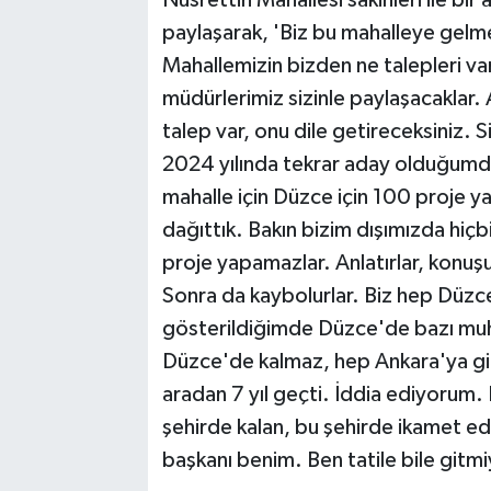
Nusrettin Mahallesi sakinleri ile b
paylaşarak, 'Biz bu mahalleye gelm
Mahallemizin bizden ne talepleri var,
müdürlerimiz sizinle paylaşacaklar.
talep var, onu dile getireceksiniz. Si
2024 yılında tekrar aday olduğumda
mahalle için Düzce için 100 proje y
dağıttık. Bakın bizim dışımızda hiçb
proje yapamazlar. Anlatırlar, konuşur
Sonra da kaybolurlar. Biz hep Düzce
gösterildiğimde Düzce'de bazı muha
Düzce'de kalmaz, hep Ankara'ya gid
aradan 7 yıl geçti. İddia ediyorum.
şehirde kalan, bu şehirde ikamet ede
başkanı benim. Ben tatile bile gitm