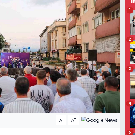
T
1
2
3
4
-
+
A
A
5