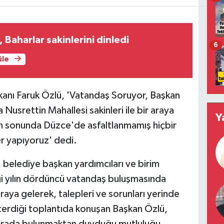
 Baharlar sakinlerini dinledi
6
üle
anı Faruk Özlü, 'Vatandaş Soruyor, Başkan
usrettin Mahallesi sakinleri ile bir araya
Y
lın sonunda Düzce'de asfaltlanmamış hiçbir
er yapıyoruz' dedi.
 belediye başkan yardımcıları ve birim
iği yılın dördüncü vatandaş buluşmasında
 araya gelerek, talepleri ve sorunları yerinde
österdiği toplantıda konuşan Başkan Özlü,