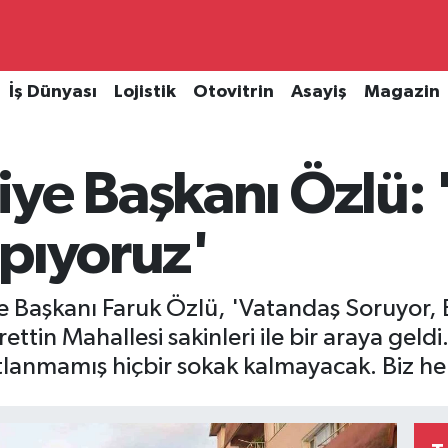
İş Dünyası
Lojistik
Otovitrin
Asayiş
Magazin
ye Başkanı Özlü: 
yapıyoruz'
 Başkanı Faruk Özlü, 'Vatandaş Soruyor, 
tin Mahallesi sakinleri ile bir araya geld
lanmamış hiçbir sokak kalmayacak. Biz hep 