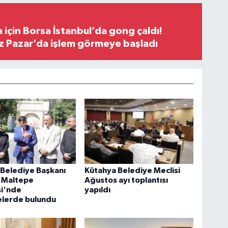
 için Borsa İstanbul’da gong çaldı!
ız Pazar’da işlem görmeye başladı
Belediye Başkanı
Kütahya Belediye Meclisi
, Maltepe
Ağustos ayı toplantısı
si'nde
yapıldı
elerde bulundu