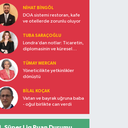
NIHAT BINGÖL
DOA sistemi restoran, kafe
ve otellerde zorunlu oluyor
TUBA SARAÇOĞLU
Londra’dan notlar: Ticaretin,
diplomasinin ve küresel
vizyonun başkentinde
Türkiye’nin yükselen gücü
TÜMAY MERCAN
Yöneticilikte yetkinlikler
dönüştü
BILAL KOÇAK
Vatan ve bayrak uğruna baba
- oğul birlikte can verdi
Süper Lig Puan Durumu