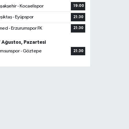
şakşehir - Kocaelispor
19:00
şiktaş - Eyüpspor
21:30
ed - Erzurumspor FK
21:30
7 Ağustos, Pazartesi
msunspor - Göztepe
21:30