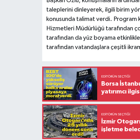
Başkan Özlü, konuşmaların ardından 
taleplerini dinleyerek, ilgili birim y
konusunda talimat verdi. Program 
Hizmetleri Müdürlüğü tarafından çoc
tarafından da yüz boyama etkinlikl
tarafından vatandaşlara çeşitli ikra
EDITÖRÜN SEÇTIĞI
Borsa İstanbu
yatırımcı ilgis
EDITÖRÜN SEÇTIĞI
İzmir Otogar
işletme bele