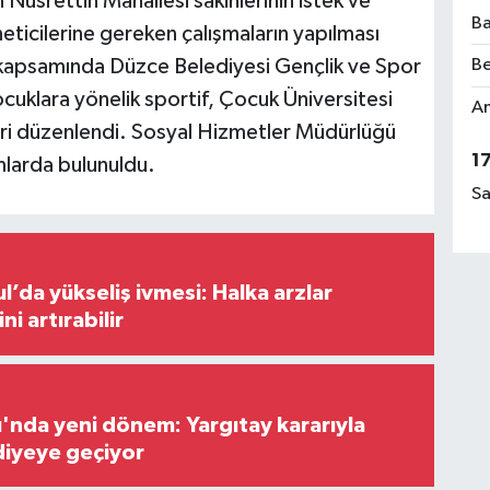
Nusrettin Mahallesi sakinlerinin istek ve
Ba
öneticilerine gereken çalışmaların yapılması
kapsamında Düzce Belediyesi Gençlik ve Spor
Be
uklara yönelik sportif, Çocuk Üniversitesi
Am
eri düzenlendi. Sosyal Hizmetler Müdürlüğü
1
mlarda bulunuldu.
Sa
l’da yükseliş ivmesi: Halka arzlar
ini artırabilir
ı'nda yeni dönem: Yargıtay kararıyla
diyeye geçiyor