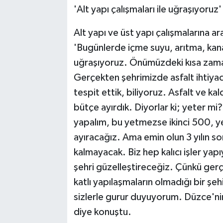
'Alt yapı çalışmaları ile uğraşıyoruz'
Alt yapı ve üst yapı çalışmalarına ar
'Bugünlerde içme suyu, arıtma, kanal
uğraşıyoruz. Önümüzdeki kısa zaman
Gerçekten şehrimizde asfalt ihtiyacı
tespit ettik, biliyoruz. Asfalt ve kal
bütçe ayırdık. Diyorlar ki; yeter m
yapalım, bu yetmezse ikinci 500, y
ayıracağız. Ama emin olun 3 yılın 
kalmayacak. Biz hep kalıcı işler yap
şehri güzelleştireceğiz. Çünkü gerç
katlı yapılaşmaların olmadığı bir şeh
sizlerle gurur duyuyorum. Düzce'nin
diye konuştu.