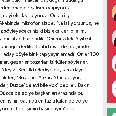
ir arada bulunmaktan duyduğu mutluluğu
eden önce bir çalışma yapıyoruz.
 neyi eksik yapıyoruz. Onları ilgili
 Akabinde mikrofon sizde. Ne istiyorsunuz, ne
z söyleyeceksiniz ki biz eksikleri bilelim.
 bir kitap hazırladık. Önümüzdeki 5 yıl 64
apacağız dedik. Kitabı bastırdık, seçimde
ir aday böyle bir kitap yayınlamadı. Onlar 100
lar, gezerler tozarlar, türküler söylerler.
'deyiz. Ben ilk belediye başkan adayı
lifler; 'Bu adam Ankara'dan geliyor,
er, Düzce'de evi bile yok' dediler. Bakın
 Düzce belediye başkanları arasında bu
n, işinin başında en fazla kalan belediye
iyorum, hep işimin başındayım' dedi.