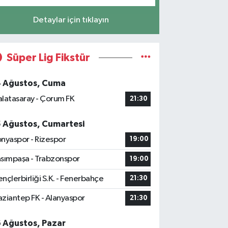
Detaylar için tıklayın
Süper Lig Fikstür
4 Ağustos, Cuma
latasaray - Çorum FK
21:30
5 Ağustos, Cumartesi
nyaspor - Rizespor
19:00
sımpaşa - Trabzonspor
19:00
nçlerbirliği S.K. - Fenerbahçe
21:30
ziantep FK - Alanyaspor
21:30
6 Ağustos, Pazar