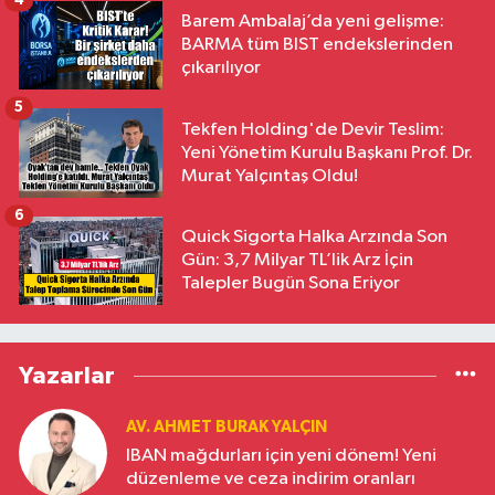
4
Barem Ambalaj’da yeni gelişme:
BARMA tüm BIST endekslerinden
çıkarılıyor
5
Tekfen Holding'de Devir Teslim:
Yeni Yönetim Kurulu Başkanı Prof. Dr.
Murat Yalçıntaş Oldu!
6
Quick Sigorta Halka Arzında Son
Gün: 3,7 Milyar TL’lik Arz İçin
Talepler Bugün Sona Eriyor
Yazarlar
AV. AHMET BURAK YALÇIN
IBAN mağdurları için yeni dönem! Yeni
düzenleme ve ceza indirim oranları