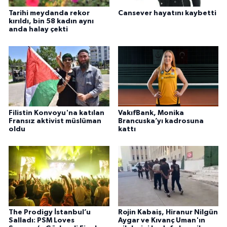
Tarihi meydanda rekor
Cansever hayatını kaybetti
kırıldı, bin 58 kadın aynı
anda halay çekti
Filistin Konvoyu'na katılan
VakıfBank, Monika
Fransız aktivist müslüman
Brancuska’yı kadrosuna
oldu
kattı
The Prodigy İstanbul’u
Rojin Kabaiş, Hiranur Nilgün
Salladı: PSM Loves
Aygar ve Kıvanç Uman'ın