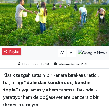
Gayrimenkul
Spor
Eğitim
Paylaş
-
+
A
A
11.06.2026 - 13:48
Okunma Süresi: 2 Dk
Klasik tezgah satışını bir kenara bırakan üretici,
başlattığı
"dalından kendin seç, kendin
topla"
uygulamasıyla hem tarımsal farkındalık
yaratıyor hem de doğaseverlere benzersiz bir
deneyim sunuyor.