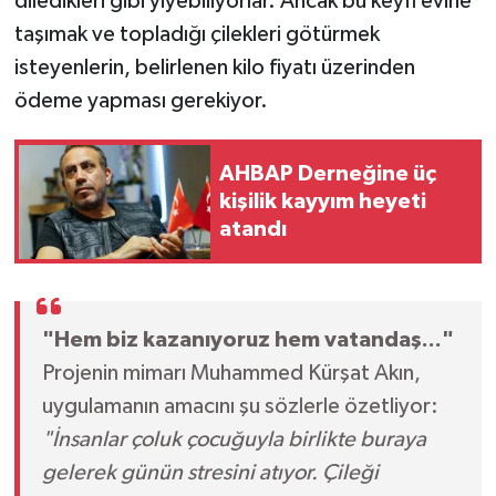
diledikleri gibi yiyebiliyorlar. Ancak bu keyfi evine
taşımak ve topladığı çilekleri götürmek
isteyenlerin, belirlenen kilo fiyatı üzerinden
ödeme yapması gerekiyor.
AHBAP Derneğine üç
kişilik kayyım heyeti
atandı
"Hem biz kazanıyoruz hem vatandaş..."
Projenin mimarı Muhammed Kürşat Akın,
uygulamanın amacını şu sözlerle özetliyor:
"İnsanlar çoluk çocuğuyla birlikte buraya
gelerek günün stresini atıyor. Çileği