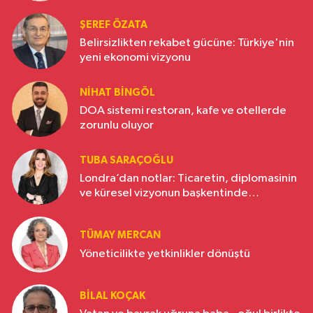
ŞEREF ÖZATA
Belirsizlikten rekabet gücüne: Türkiye'nin
yeni ekonomi vizyonu
NIHAT BINGÖL
DOA sistemi restoran, kafe ve otellerde
zorunlu oluyor
TUBA SARAÇOĞLU
Londra’dan notlar: Ticaretin, diplomasinin
ve küresel vizyonun başkentinde
Türkiye’nin yükselen gücü
TÜMAY MERCAN
Yöneticilikte yetkinlikler dönüştü
BILAL KOÇAK