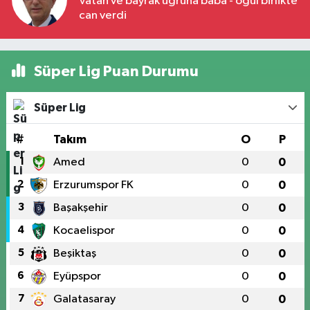
Vatan ve bayrak uğruna baba - oğul birlikte
can verdi
Süper Lig Puan Durumu
Süper Lig
#
Takım
O
P
1
Amed
0
0
2
Erzurumspor FK
0
0
3
Başakşehir
0
0
4
Kocaelispor
0
0
5
Beşiktaş
0
0
6
Eyüpspor
0
0
7
Galatasaray
0
0