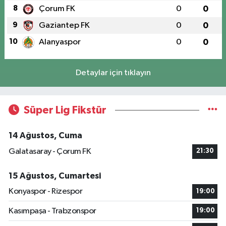
8
Çorum FK
0
0
9
Gaziantep FK
0
0
10
Alanyaspor
0
0
Detaylar için tıklayın
Süper Lig Fikstür
14 Ağustos, Cuma
Galatasaray - Çorum FK
21:30
15 Ağustos, Cumartesi
Konyaspor - Rizespor
19:00
Kasımpaşa - Trabzonspor
19:00