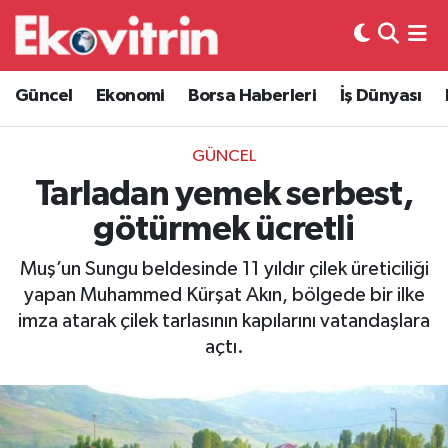
Güncel
Hava Durumu
Güncel
Ekonomi
Borsa Haberleri
İş Dünyası
Ekonomi
Trafik Durumu
GÜNCEL
Borsa Haberleri
Süper Lig Puan Durumu ve Fikstür
Tarladan yemek serbest,
götürmek ücretli
İş Dünyası
Tüm Manşetler
Muş’un Sungu beldesinde 11 yıldır çilek üreticiliği
Lojistik
Son Dakika Haberleri
yapan Muhammed Kürşat Akın, bölgede bir ilke
imza atarak çilek tarlasının kapılarını vatandaşlara
Otovitrin
Haber Arşivi
açtı.
Asayiş
Magazin