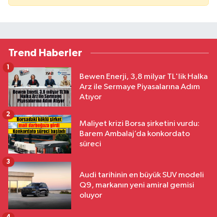
Trend Haberler
1
Bewen Enerji, 3,8 milyar TL'lik Halka
Arz ile Sermaye Piyasalarına Adım
Atıyor
2
Maliyet krizi Borsa şirketini vurdu:
Barem Ambalaj’da konkordato
süreci
3
Audi tarihinin en büyük SUV modeli
Q9, markanın yeni amiral gemisi
oluyor