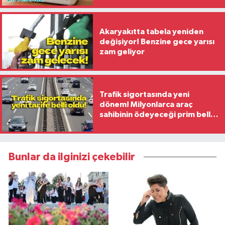
Akaryakıtta tabela yeniden
değişiyor! Benzine gece yarısı
zam geliyor
Trafik sigortasında yeni
dönem! Milyonlarca araç
sahibinin ödeyeceği prim belli
oldu
Bunlar da ilginizi çekebilir