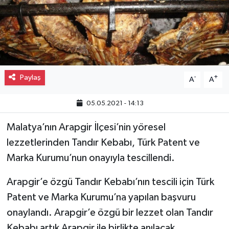
Gayrimenkul
Spor
Eğitim
Paylaş
-
+
A
A
05.05.2021 - 14:13
Malatya’nın Arapgir İlçesi’nin yöresel
lezzetlerinden Tandır Kebabı, Türk Patent ve
Marka Kurumu’nun onayıyla tescillendi.
Arapgir’e özgü Tandır Kebabı’nın tescili için Türk
Patent ve Marka Kurumu’na yapılan başvuru
onaylandı. Arapgir’e özgü bir lezzet olan Tandır
Kebabı artık Arapgir ile birlikte anılacak.