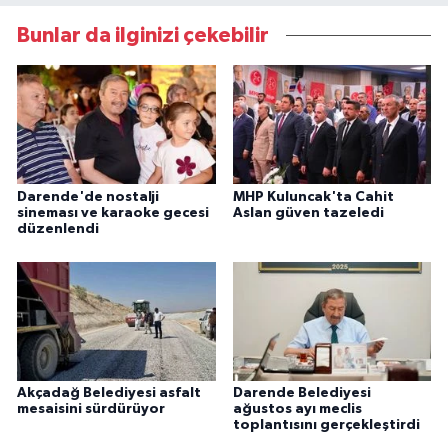
Bunlar da ilginizi çekebilir
Darende'de nostalji
MHP Kuluncak'ta Cahit
sineması ve karaoke gecesi
Aslan güven tazeledi
düzenlendi
Akçadağ Belediyesi asfalt
Darende Belediyesi
mesaisini sürdürüyor
ağustos ayı meclis
toplantısını gerçekleştirdi