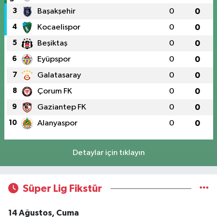
3
Başakşehir
0
0
4
Kocaelispor
0
0
5
Beşiktaş
0
0
6
Eyüpspor
0
0
7
Galatasaray
0
0
8
Çorum FK
0
0
9
Gaziantep FK
0
0
10
Alanyaspor
0
0
Detaylar için tıklayın
Süper Lig Fikstür
14 Ağustos, Cuma