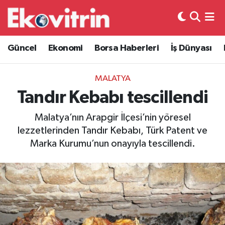
Güncel
Hava Durumu
Güncel
Ekonomi
Borsa Haberleri
İş Dünyası
Ekonomi
Trafik Durumu
MALATYA
Borsa Haberleri
Süper Lig Puan Durumu ve Fikstür
Tandır Kebabı tescillendi
İş Dünyası
Tüm Manşetler
Malatya’nın Arapgir İlçesi’nin yöresel
lezzetlerinden Tandır Kebabı, Türk Patent ve
Lojistik
Son Dakika Haberleri
Marka Kurumu’nun onayıyla tescillendi.
Otovitrin
Haber Arşivi
Asayiş
Magazin