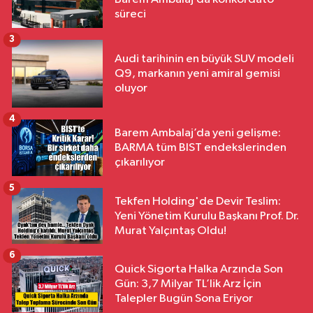
süreci
3
Audi tarihinin en büyük SUV modeli
Q9, markanın yeni amiral gemisi
oluyor
4
Barem Ambalaj’da yeni gelişme:
BARMA tüm BIST endekslerinden
çıkarılıyor
5
Tekfen Holding'de Devir Teslim:
Yeni Yönetim Kurulu Başkanı Prof. Dr.
Murat Yalçıntaş Oldu!
6
Quick Sigorta Halka Arzında Son
Gün: 3,7 Milyar TL’lik Arz İçin
Talepler Bugün Sona Eriyor