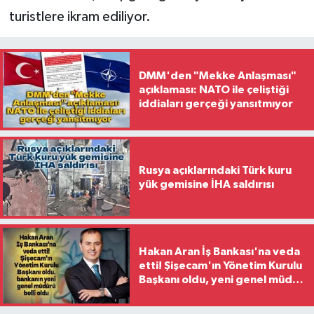
turistlere ikram ediliyor.
DMM'den "Mekke Anlaşması"
açıklaması: NATO ile çeliştiği
iddiaları gerçeği yansıtmıyor
Rusya açıklarındaki Türk kuru
yük gemisine İHA saldırısı
Hakan Aran İş Bankası'na veda
etti! Şişecam'ın Yönetim Kurulu
Başkanı oldu, yeni genel müdür
belli oldu