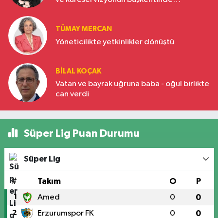
Türkiye’nin yükselen gücü
TÜMAY MERCAN
Yöneticilikte yetkinlikler dönüştü
BILAL KOÇAK
Vatan ve bayrak uğruna baba - oğul birlikte
can verdi
Süper Lig Puan Durumu
Süper Lig
#
Takım
O
P
1
Amed
0
0
2
Erzurumspor FK
0
0