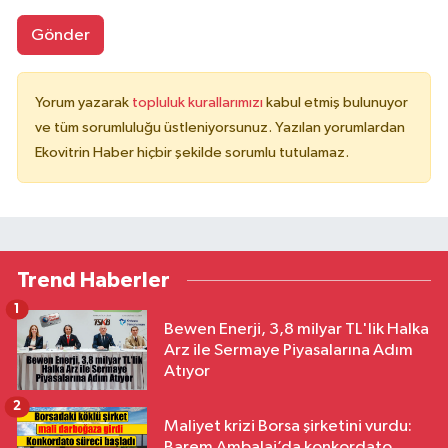
Gönder
Yorum yazarak
topluluk kurallarımızı
kabul etmiş bulunuyor
ve tüm sorumluluğu üstleniyorsunuz. Yazılan yorumlardan
Ekovitrin Haber hiçbir şekilde sorumlu tutulamaz.
Trend Haberler
1
Bewen Enerji, 3,8 milyar TL'lik Halka
Arz ile Sermaye Piyasalarına Adım
Atıyor
2
Maliyet krizi Borsa şirketini vurdu:
Barem Ambalaj’da konkordato