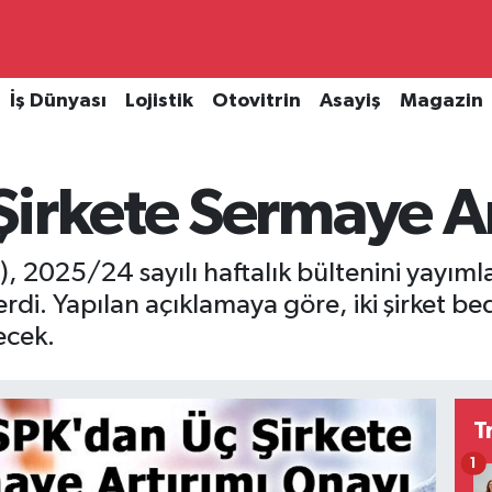
İş Dünyası
Lojistik
Otovitrin
Asayiş
Magazin
irkete Sermaye Ar
, 2025/24 sayılı haftalık bültenini yayıml
di. Yapılan açıklamaya göre, iki şirket bedel
ecek.
T
1