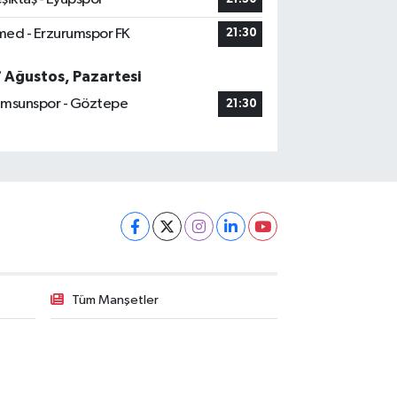
ed - Erzurumspor FK
21:30
7 Ağustos, Pazartesi
msunspor - Göztepe
21:30
Tüm Manşetler