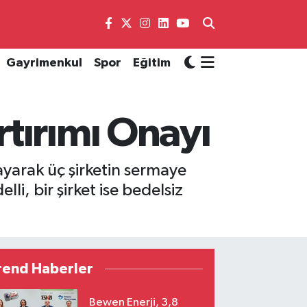
Gayrimenkul
Spor
Eğitim
tırımı Onayı
ayarak üç şirketin sermaye
li, bir şirket ise bedelsiz
rend Haberler
Bewen Enerji, 3,8