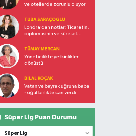
ve otellerde zorunlu oluyor
TUBA SARAÇOĞLU
Londra’dan notlar: Ticaretin,
diplomasinin ve küresel
vizyonun başkentinde
Türkiye’nin yükselen gücü
TÜMAY MERCAN
Yöneticilikte yetkinlikler
dönüştü
BILAL KOÇAK
Vatan ve bayrak uğruna baba
- oğul birlikte can verdi
Süper Lig Puan Durumu
Süper Lig