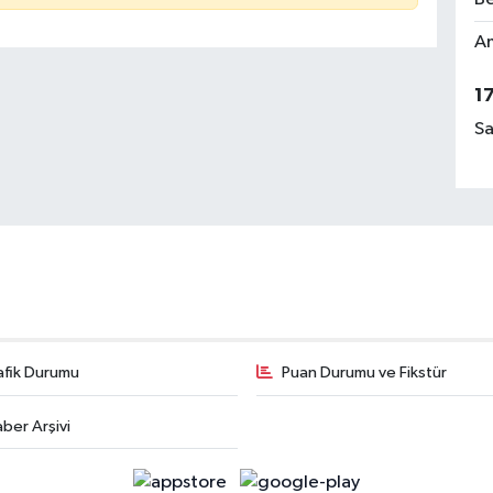
Am
1
Sa
afik Durumu
Puan Durumu ve Fikstür
ber Arşivi