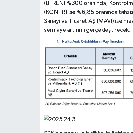
(BFREN) %300 oranında, Kontrolmat
(KONTR) ise %6,85 oranında tahsisl
Sanayi ve Ticaret AŞ (MAVI) ise me
sermaye artırımı gerçekleştirecek.