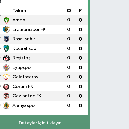
#
Takım
O
P
1
Amed
0
0
2
Erzurumspor FK
0
0
3
Başakşehir
0
0
4
Kocaelispor
0
0
5
Beşiktaş
0
0
6
Eyüpspor
0
0
7
Galatasaray
0
0
8
Çorum FK
0
0
9
Gaziantep FK
0
0
0
Alanyaspor
0
0
Detaylar için tıklayın