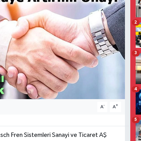
2
3
4
-
+
A
A
5
osch Fren Sistemleri Sanayi ve Ticaret AŞ