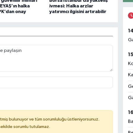
n güvenilir mimarı
Borsa İstanbul’da yükseliş
EYAŞ’ın halka
ivmesi: Halka arzlar
PK’dan onay
yatırımcı ilgisini artırabilir
1
Ga
1
Ko
Ka
Ge
Ga
1
tmiş bulunuyor ve tüm sorumluluğu üstleniyorsunuz.
Ba
 şekilde sorumlu tutulamaz.
Be