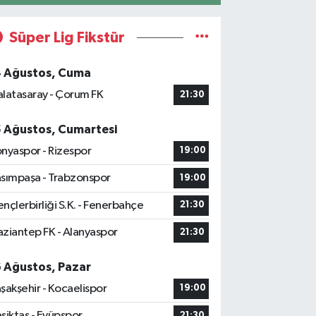
Süper Lig Fikstür
4 Ağustos, Cuma
latasaray - Çorum FK
21:30
5 Ağustos, Cumartesi
nyaspor - Rizespor
19:00
sımpaşa - Trabzonspor
19:00
nçlerbirliği S.K. - Fenerbahçe
21:30
ziantep FK - Alanyaspor
21:30
6 Ağustos, Pazar
şakşehir - Kocaelispor
19:00
şiktaş - Eyüpspor
21:30