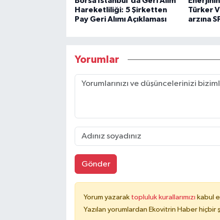
Borsa İstanbul'da Geri Alım
Enerjini
Hareketliliği: 5 Şirketten
Türker V
Pay Geri Alımı Açıklaması
arzına S
Yorumlar
Gönder
Yorum yazarak
topluluk kurallarımızı
kabul e
Yazılan yorumlardan Ekovitrin Haber hiçbir