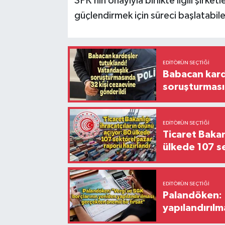
SPK’nın onayıyla birlikte ilgili şirke
güçlendirmek için süreci başlatabil
EDITÖRÜN SEÇTIĞI
Babacan karde
soruşturması
EDITÖRÜN SEÇTIĞI
Ticaret Bakan
ülkede 107 s
EDITÖRÜN SEÇTIĞI
Palandöken: 
yapılandırılm