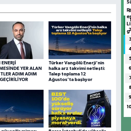
ENERJİ
Türker Vangölü Enerji'nin
MESİNDE YER ALAN
halka arz takvimi netleşti:
TLER ADIM ADIM
Talep toplama 12
GEÇİRİLİYOR
Ağustos'ta başlıyor
1