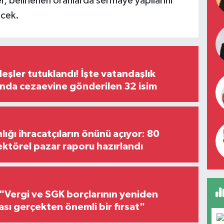
tler, belirlenen oranlarda sermaye yapılarını
ecek.
şler tutuklandı! İşte vatandaşlık
nda cezaevine gönderilen 32 isim
lığı ihracatçıların önünü açıyor: 80
ektörel pazar raporu hazırlandı
"Vergi ve SGK borçlarının yeniden
ası gerçekten önemli bir fırsat"