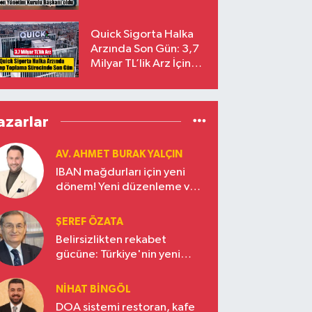
Başkanı Prof. Dr. Murat
Yalçıntaş Oldu!
Quick Sigorta Halka
Arzında Son Gün: 3,7
Milyar TL’lik Arz İçin
Talepler Bugün Sona
Eriyor
azarlar
AV. AHMET BURAK YALÇIN
IBAN mağdurları için yeni
dönem! Yeni düzenleme ve
ceza indirim oranları
ŞEREF ÖZATA
Belirsizlikten rekabet
gücüne: Türkiye'nin yeni
ekonomi vizyonu
NIHAT BINGÖL
DOA sistemi restoran, kafe