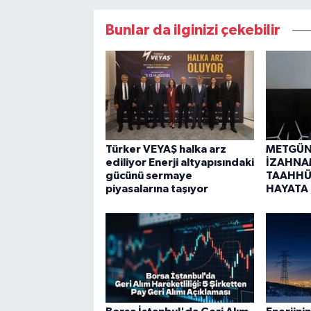
Bunlar da ilginizi çekebilir
Türker VEYAŞ halka arz
METGÜN 
ediliyor Enerji altyapısındaki
İZAHNA
gücünü sermaye
TAAHHÜ
piyasalarına taşıyor
HAYATA 