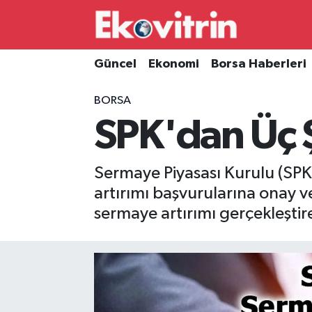
Güncel
Hava Durumu
Güncel
Ekonomi
Borsa Haberleri
Ekonomi
Trafik Durumu
BORSA
SPK'dan Üç Ş
Borsa Haberleri
Süper Lig Puan Durumu ve Fikstür
İş Dünyası
Tüm Manşetler
Sermaye Piyasası Kurulu (SPK)
artırımı başvurularına onay ver
Lojistik
Son Dakika Haberleri
sermaye artırımı gerçekleştir
Otovitrin
Haber Arşivi
Asayiş
Magazin