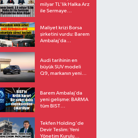
milyar TL'lik Halka Arz
ile Sermaye
Piyasalarına Adım
Atıyor
Maliyet krizi Borsa
şirketini vurdu: Barem
Ambalaj’da
konkordato süreci
Audi tarihinin en
büyük SUV modeli
Q9, markanın yeni
amiral gemisi oluyor
Barem Ambalaj’da
yeni gelişme: BARMA
tüm BIST
endekslerinden
çıkarılıyor
Tekfen Holding'de
Devir Teslim: Yeni
Yönetim Kurulu