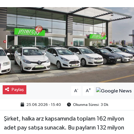
Gayrimenkul
Spor
Eğitim
Paylaş
-
+
A
A
25.06.2026 - 15:40
Okunma Süresi: 3 Dk
Şirket, halka arz kapsamında toplam 162 milyon
adet pay satışa sunacak. Bu payların 132 milyon