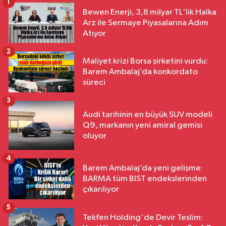
1
Bewen Enerji, 3,8 milyar TL'lik Halka
Arz ile Sermaye Piyasalarına Adım
Atıyor
2
Maliyet krizi Borsa şirketini vurdu:
Barem Ambalaj’da konkordato
süreci
3
Audi tarihinin en büyük SUV modeli
Q9, markanın yeni amiral gemisi
oluyor
4
Barem Ambalaj’da yeni gelişme:
BARMA tüm BIST endekslerinden
çıkarılıyor
5
Tekfen Holding'de Devir Teslim: