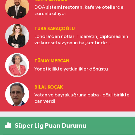
DOA sistemi restoran, kafe ve otellerde
zorunlu oluyor
TUBA SARAÇOĞLU
Londra’dan notlar: Ticaretin, diplomasinin
ve küresel vizyonun başkentinde
Türkiye’nin yükselen gücü
TÜMAY MERCAN
Yöneticilikte yetkinlikler dönüştü
BILAL KOÇAK
Vatan ve bayrak uğruna baba - oğul birlikte
can verdi
Süper Lig Puan Durumu