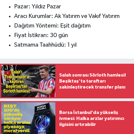
Pazar: Yıldız Pazar
Aracı Kurumlar: Ak Yatırım ve Vakıf Yatırım
Dağıtım Yöntemi: Eşit dağıtım
Fiyat İstikrarı: 30 gün
Satmama Taahhüdü: 1 yıl
Salah sonrası Sörloth hamlesi!
Beşiktaş'ta taraftarı
sakinleştirecek transfer planı
Borsa İstanbul’da yükseliş
ivmesi: Halka arzlar yatırımcı
ilgisini artırabilir