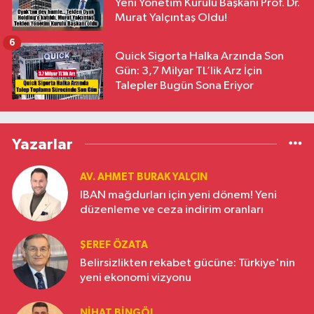
Yeni Yönetim Kurulu Başkanı Prof. Dr.
Murat Yalçıntaş Oldu!
6
Quick Sigorta Halka Arzında Son
Gün: 3,7 Milyar TL’lik Arz İçin
Talepler Bugün Sona Eriyor
Yazarlar
AV. AHMET BURAK YALÇIN
IBAN mağdurları için yeni dönem! Yeni
düzenleme ve ceza indirim oranları
ŞEREF ÖZATA
Belirsizlikten rekabet gücüne: Türkiye'nin
yeni ekonomi vizyonu
NIHAT BINGÖL