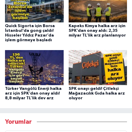
Quick Sigorta için Borsa
Kapeks Kimya halka arz için
İstanbul’da gong çaldı!
SPK’dan onay aldı: 2,35
Hisseler Yıldız Pazar’da
milyar TL’lik arz planlanıyor
işlem görmeye başladı
Türker Vangölü Enerji halka
SPK onayı geldi! Çitlekçi
arz için SPK’dan onay aldı!
Mağazacılık Gıda halka arz
8,8 milyar TL’lik dev arz
oluyor
Yorumlar