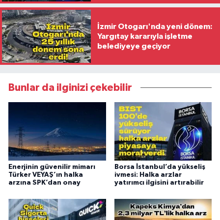
İzmir Otogarı'nda yeni dönem:
Yargıtay kararıyla işletme
belediyeye geçiyor
Bunlar da ilginizi çekebilir
Enerjinin güvenilir mimarı
Borsa İstanbul’da yükseliş
Türker VEYAŞ’ın halka
ivmesi: Halka arzlar
arzına SPK’dan onay
yatırımcı ilgisini artırabilir