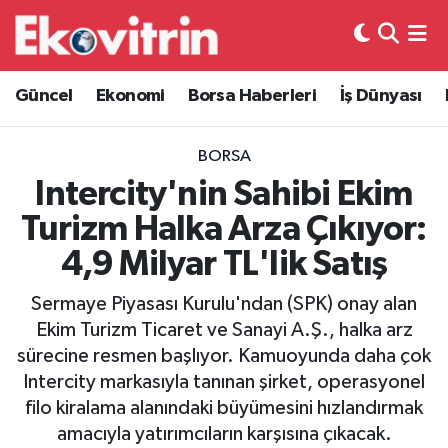
Güncel
Hava Durumu
Güncel
Ekonomi
Borsa Haberleri
İş Dünyası
Ekonomi
Trafik Durumu
BORSA
Borsa Haberleri
Süper Lig Puan Durumu ve Fikstür
Intercity'nin Sahibi Ekim
Turizm Halka Arza Çıkıyor:
İş Dünyası
Tüm Manşetler
4,9 Milyar TL'lik Satış
Lojistik
Son Dakika Haberleri
Sermaye Piyasası Kurulu'ndan (SPK) onay alan
Ekim Turizm Ticaret ve Sanayi A.Ş., halka arz
Otovitrin
Haber Arşivi
sürecine resmen başlıyor. Kamuoyunda daha çok
Intercity markasıyla tanınan şirket, operasyonel
Asayiş
filo kiralama alanındaki büyümesini hızlandırmak
amacıyla yatırımcıların karşısına çıkacak.
Magazin