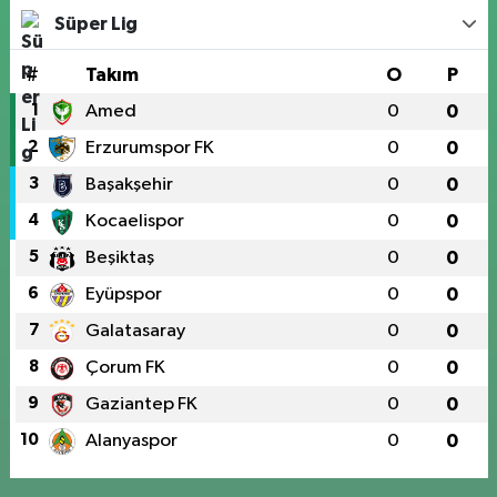
Süper Lig
#
Takım
O
P
1
Amed
0
0
2
Erzurumspor FK
0
0
3
Başakşehir
0
0
4
Kocaelispor
0
0
5
Beşiktaş
0
0
6
Eyüpspor
0
0
7
Galatasaray
0
0
8
Çorum FK
0
0
9
Gaziantep FK
0
0
10
Alanyaspor
0
0