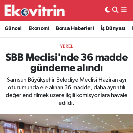
Güncel
Hava Durumu
Güncel
Ekonomi
Borsa Haberleri
İş Dünyası
Ekonomi
Trafik Durumu
YEREL
Borsa Haberleri
Süper Lig Puan Durumu ve Fikstür
SBB Meclisi'nde 36 madde
gündeme alındı
İş Dünyası
Tüm Manşetler
Samsun Büyükşehir Belediye Meclisi Haziran ayı
Lojistik
Son Dakika Haberleri
oturumunda ele alınan 36 madde, daha ayrıntılı
değerlendirilmek üzere ilgili komisyonlara havale
Otovitrin
Haber Arşivi
edildi.
Asayiş
Magazin