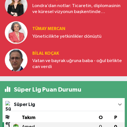
Londra’dan notlar: Ticaretin, diplomasinin
ve küresel vizyonun başkentinde
Türkiye’nin yükselen gücü
TÜMAY MERCAN
Yöneticilikte yetkinlikler dönüştü
BILAL KOÇAK
Vatan ve bayrak uğruna baba - oğul birlikte
can verdi
Süper Lig Puan Durumu
Süper Lig
#
Takım
O
P
1
Amed
0
0