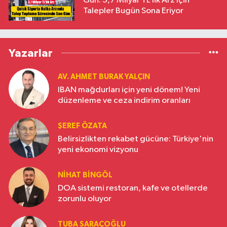
Gün: 3,7 Milyar TL’lik Arz İçin
Talepler Bugün Sona Eriyor
Yazarlar
AV. AHMET BURAK YALÇIN
IBAN mağdurları için yeni dönem! Yeni
düzenleme ve ceza indirim oranları
ŞEREF ÖZATA
Belirsizlikten rekabet gücüne: Türkiye'nin
yeni ekonomi vizyonu
NIHAT BINGÖL
DOA sistemi restoran, kafe ve otellerde
zorunlu oluyor
TUBA SARAÇOĞLU