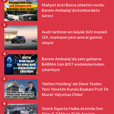
2
Maliyet krizi Borsa şirketini vurdu:
Barem Ambalaj’da konkordato
süreci
3
Audi tarihinin en büyük SUV modeli
Q9, markanın yeni amiral gemisi
oluyor
4
Barem Ambalaj’da yeni gelişme:
BARMA tüm BIST endekslerinden
çıkarılıyor
5
Tekfen Holding'de Devir Teslim:
Yeni Yönetim Kurulu Başkanı Prof. Dr.
Murat Yalçıntaş Oldu!
6
Quick Sigorta Halka Arzında Son