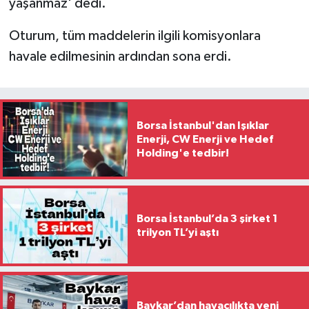
yaşanmaz' dedi.
Oturum, tüm maddelerin ilgili komisyonlara
havale edilmesinin ardından sona erdi.
Borsa İstanbul'dan Işıklar
Enerji, CW Enerji ve Hedef
Holding'e tedbir!
Borsa İstanbul’da 3 şirket 1
trilyon TL’yi aştı
Baykar’dan havacılıkta yeni