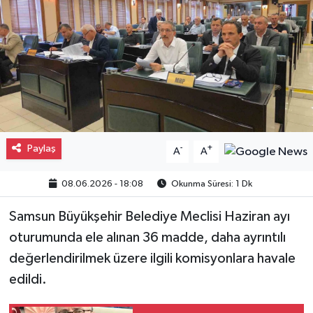
Gayrimenkul
Spor
Eğitim
Paylaş
-
+
A
A
08.06.2026 - 18:08
Okunma Süresi: 1 Dk
Samsun Büyükşehir Belediye Meclisi Haziran ayı
oturumunda ele alınan 36 madde, daha ayrıntılı
değerlendirilmek üzere ilgili komisyonlara havale
edildi.