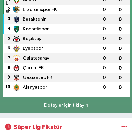
2
Erzurumspor FK
0
0
3
Başakşehir
0
0
4
Kocaelispor
0
0
5
Beşiktaş
0
0
6
Eyüpspor
0
0
7
Galatasaray
0
0
8
Çorum FK
0
0
9
Gaziantep FK
0
0
10
Alanyaspor
0
0
Detaylar için tıklayın
Süper Lig Fikstür