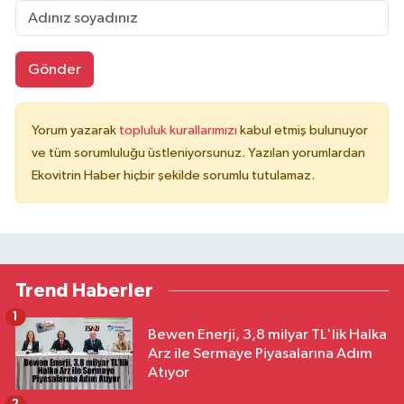
Gönder
Yorum yazarak
topluluk kurallarımızı
kabul etmiş bulunuyor
ve tüm sorumluluğu üstleniyorsunuz. Yazılan yorumlardan
Ekovitrin Haber hiçbir şekilde sorumlu tutulamaz.
Trend Haberler
1
Bewen Enerji, 3,8 milyar TL'lik Halka
Arz ile Sermaye Piyasalarına Adım
Atıyor