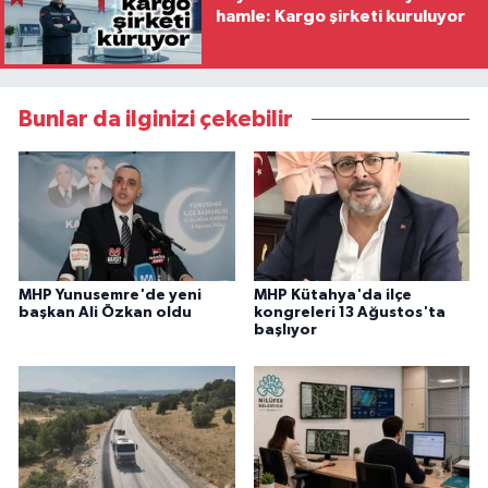
hamle: Kargo şirketi kuruluyor
Bunlar da ilginizi çekebilir
MHP Yunusemre'de yeni
MHP Kütahya'da ilçe
başkan Ali Özkan oldu
kongreleri 13 Ağustos'ta
başlıyor