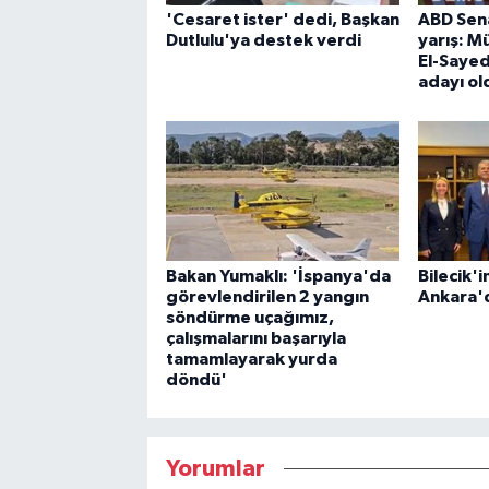
'Cesaret ister' dedi, Başkan
ABD Sena
Dutlulu'ya destek verdi
yarış: M
El-Saye
adayı ol
Bakan Yumaklı: 'İspanya'da
Bilecik'i
görevlendirilen 2 yangın
Ankara'd
söndürme uçağımız,
çalışmalarını başarıyla
tamamlayarak yurda
döndü'
Yorumlar