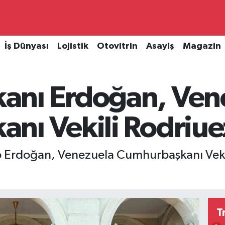
İş Dünyası
Lojistik
Otovitrin
Asayiş
Magazin
anı Erdoğan, Ven
ı Vekili Rodriuez
Erdoğan, Venezuela Cumhurbaşkanı Vekili
T