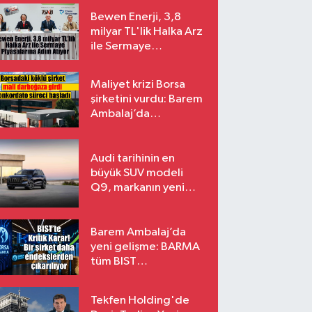
Bewen Enerji, 3,8
milyar TL'lik Halka Arz
ile Sermaye
Piyasalarına Adım
Atıyor
Maliyet krizi Borsa
şirketini vurdu: Barem
Ambalaj’da
konkordato süreci
Audi tarihinin en
büyük SUV modeli
Q9, markanın yeni
amiral gemisi oluyor
Barem Ambalaj’da
yeni gelişme: BARMA
tüm BIST
endekslerinden
çıkarılıyor
Tekfen Holding'de