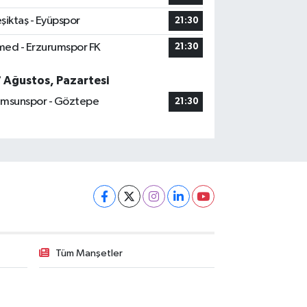
şiktaş - Eyüpspor
21:30
ed - Erzurumspor FK
21:30
7 Ağustos, Pazartesi
msunspor - Göztepe
21:30
Tüm Manşetler