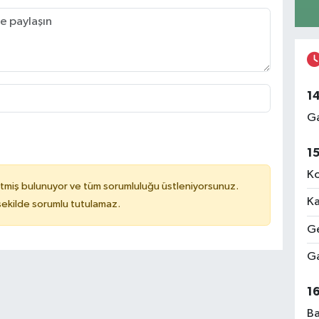
1
Ga
1
Ko
tmiş bulunuyor ve tüm sorumluluğu üstleniyorsunuz.
Ka
 şekilde sorumlu tutulamaz.
Ge
Ga
1
Ba