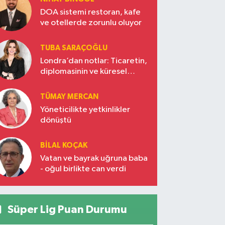
DOA sistemi restoran, kafe
ve otellerde zorunlu oluyor
TUBA SARAÇOĞLU
Londra’dan notlar: Ticaretin,
diplomasinin ve küresel
vizyonun başkentinde
Türkiye’nin yükselen gücü
TÜMAY MERCAN
Yöneticilikte yetkinlikler
dönüştü
BILAL KOÇAK
Vatan ve bayrak uğruna baba
- oğul birlikte can verdi
Süper Lig Puan Durumu