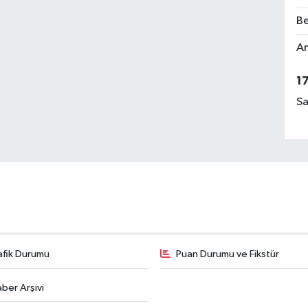
Be
Am
1
Sa
afik Durumu
Puan Durumu ve Fikstür
ber Arşivi