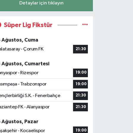
Detaylar için tıklayın
Süper Lig Fikstür
4 Ağustos, Cuma
latasaray - Çorum FK
21:30
5 Ağustos, Cumartesi
nyaspor - Rizespor
19:00
sımpaşa - Trabzonspor
19:00
nçlerbirliği S.K. - Fenerbahçe
21:30
ziantep FK - Alanyaspor
21:30
6 Ağustos, Pazar
şakşehir - Kocaelispor
19:00