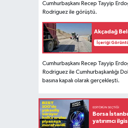
Cumhurbaşkanı Recep Tayyip Erdoğ
Rodriguez ile görüştü.
Akçadağ Bele
İçeriği Görünt
Cumhurbaşkanı Recep Tayyip Erdoğ
Rodriguez ile Cumhurbaşkanlığı D
basına kapalı olarak gerçekleşti.
EDITÖRÜN SEÇTIĞI
Borsa İstanbu
yatırımcı ilgis