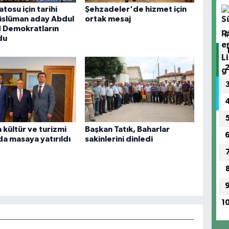
tosu için tarihi
Şehzadeler'de hizmet için
üslüman aday Abdul
ortak mesaj
d Demokratların
du
n kültür ve turizmi
Başkan Tatık, Baharlar
a masaya yatırıldı
sakinlerini dinledi
1