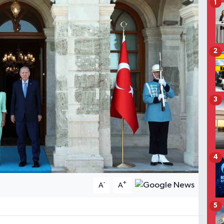
1
2
3
4
-
+
A
A
5