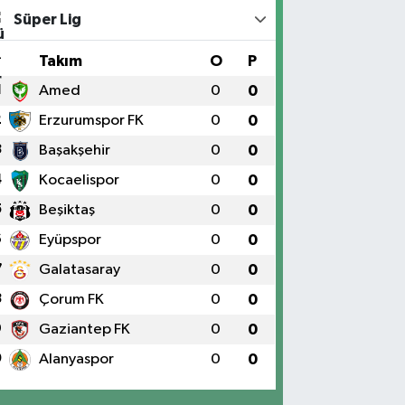
Süper Lig
#
Takım
O
P
1
Amed
0
0
2
Erzurumspor FK
0
0
3
Başakşehir
0
0
4
Kocaelispor
0
0
5
Beşiktaş
0
0
6
Eyüpspor
0
0
7
Galatasaray
0
0
8
Çorum FK
0
0
9
Gaziantep FK
0
0
0
Alanyaspor
0
0