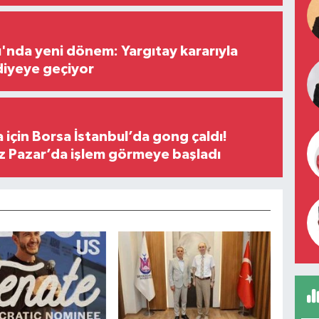
ı'nda yeni dönem: Yargıtay kararıyla
diyeye geçiyor
 için Borsa İstanbul’da gong çaldı!
ız Pazar’da işlem görmeye başladı