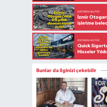
EDITÖRÜN SEÇTIĞI
İzmir Otogar
işletme bele
EDITÖRÜN SEÇTIĞI
Quick Sigorta
Hisseler Yıld
Bunlar da ilginizi çekebilir