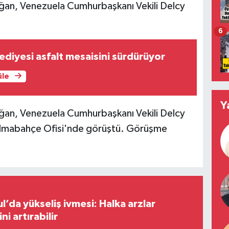
an, Venezuela Cumhurbaşkanı Vekili Delcy
6
diyesi asfalt mesaisini sürdürüyor
üle
Y
an, Venezuela Cumhurbaşkanı Vekili Delcy
olmabahçe Ofisi'nde görüştü. Görüşme
l’da yükseliş ivmesi: Halka arzlar
ini artırabilir