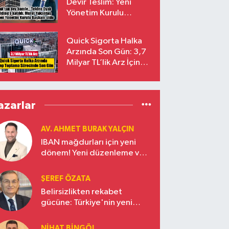
Devir Teslim: Yeni
Yönetim Kurulu
Başkanı Prof. Dr. Murat
Yalçıntaş Oldu!
Quick Sigorta Halka
Arzında Son Gün: 3,7
Milyar TL’lik Arz İçin
Talepler Bugün Sona
Eriyor
azarlar
AV. AHMET BURAK YALÇIN
IBAN mağdurları için yeni
dönem! Yeni düzenleme ve
ceza indirim oranları
ŞEREF ÖZATA
Belirsizlikten rekabet
gücüne: Türkiye'nin yeni
ekonomi vizyonu
NIHAT BINGÖL