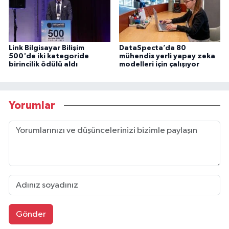
Link Bilgisayar Bilişim
DataSpecta’da 80
500'de iki kategoride
mühendis yerli yapay zeka
birincilik ödülü aldı
modelleri için çalışıyor
Yorumlar
Gönder