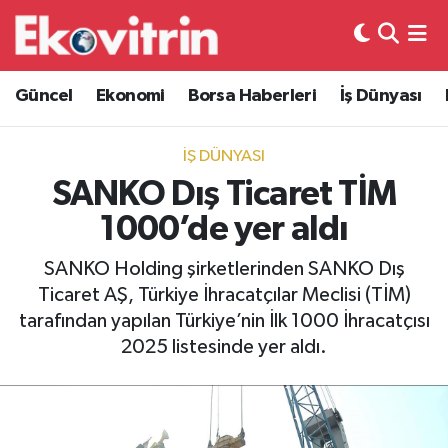
Güncel
Hava Durumu
Güncel
Ekonomi
Borsa Haberleri
İş Dünyası
Ekonomi
Trafik Durumu
İŞ DÜNYASI
Borsa Haberleri
Süper Lig Puan Durumu ve Fikstür
SANKO Dış Ticaret TİM
1000’de yer aldı
İş Dünyası
Tüm Manşetler
SANKO Holding şirketlerinden SANKO Dış
Lojistik
Son Dakika Haberleri
Ticaret AŞ, Türkiye İhracatçılar Meclisi (TİM)
tarafından yapılan Türkiye’nin İlk 1000 İhracatçısı
Otovitrin
Haber Arşivi
2025 listesinde yer aldı.
Asayiş
Magazin