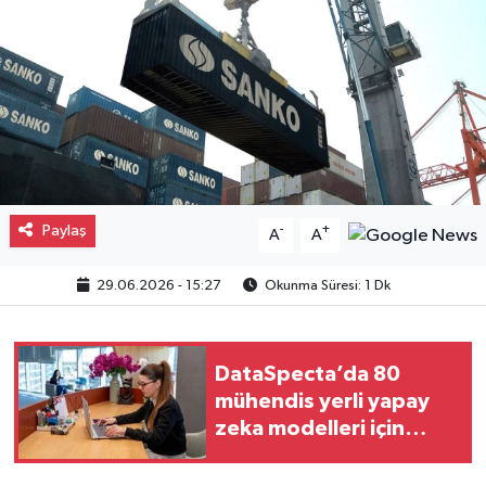
Gayrimenkul
Spor
Eğitim
Paylaş
-
+
A
A
29.06.2026 - 15:27
Okunma Süresi: 1 Dk
DataSpecta’da 80
mühendis yerli yapay
zeka modelleri için
çalışıyor