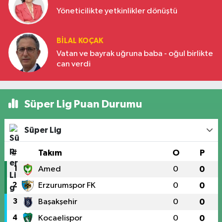
Yöneticilikte yetkinlikler dönüştü
BILAL KOÇAK
Vatan ve bayrak uğruna baba - oğul birlikte
can verdi
Süper Lig Puan Durumu
Süper Lig
#
Takım
O
P
1
Amed
0
0
2
Erzurumspor FK
0
0
3
Başakşehir
0
0
4
Kocaelispor
0
0