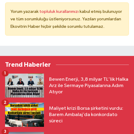
Yorum yazarak
topluluk kurallarımızı
kabul etmiş bulunuyor
ve tüm sorumluluğu üstleniyorsunuz. Yazılan yorumlardan
Ekovitrin Haber hiçbir şekilde sorumlu tutulamaz.
Trend Haberler
1
Bewen Enerji, 3,8 milyar TL'lik Halka
Arz ile Sermaye Piyasalarına Adım
Atıyor
2
Maliyet krizi Borsa şirketini vurdu:
Barem Ambalaj’da konkordato
süreci
3