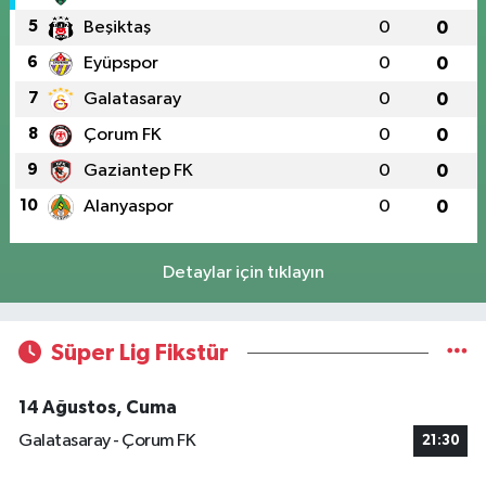
5
Beşiktaş
0
0
6
Eyüpspor
0
0
7
Galatasaray
0
0
8
Çorum FK
0
0
9
Gaziantep FK
0
0
10
Alanyaspor
0
0
Detaylar için tıklayın
Süper Lig Fikstür
14 Ağustos, Cuma
Galatasaray - Çorum FK
21:30