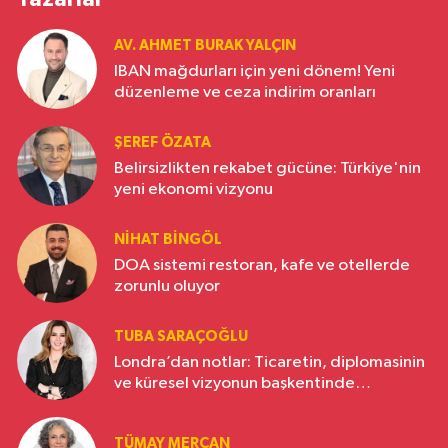
AV. AHMET BURAK YALÇIN
IBAN mağdurları için yeni dönem! Yeni
düzenleme ve ceza indirim oranları
ŞEREF ÖZATA
Belirsizlikten rekabet gücüne: Türkiye'nin
yeni ekonomi vizyonu
NIHAT BINGÖL
DOA sistemi restoran, kafe ve otellerde
zorunlu oluyor
TUBA SARAÇOĞLU
Londra’dan notlar: Ticaretin, diplomasinin
ve küresel vizyonun başkentinde
Türkiye’nin yükselen gücü
TÜMAY MERCAN