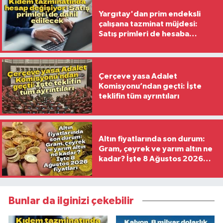
Yargıtay'dan prim endeksli
çalışana tazminat müjdesi:
Satış primleri de hesaba
katılacak
Çerçeve yasa Adalet
Komisyonu’ndan geçti: İşte
teklifin tüm ayrıntıları
Altın fiyatlarında son durum:
Gram, çeyrek ve yarım altın ne
kadar? İşte 8 Ağustos 2026
fiyatları
Bunlar da ilginizi çekebilir