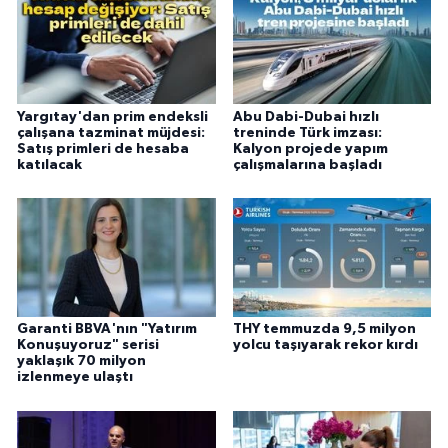
Yargıtay'dan prim endeksli
Abu Dabi-Dubai hızlı
çalışana tazminat müjdesi:
treninde Türk imzası:
Satış primleri de hesaba
Kalyon projede yapım
katılacak
çalışmalarına başladı
Garanti BBVA'nın "Yatırım
THY temmuzda 9,5 milyon
Konuşuyoruz" serisi
yolcu taşıyarak rekor kırdı
yaklaşık 70 milyon
izlenmeye ulaştı