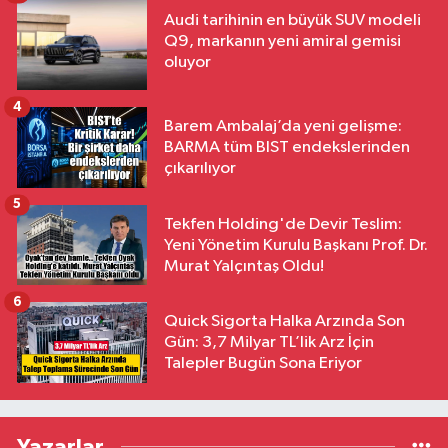
Audi tarihinin en büyük SUV modeli
Q9, markanın yeni amiral gemisi
oluyor
4
Barem Ambalaj’da yeni gelişme:
BARMA tüm BIST endekslerinden
çıkarılıyor
5
Tekfen Holding'de Devir Teslim:
Yeni Yönetim Kurulu Başkanı Prof. Dr.
Murat Yalçıntaş Oldu!
6
Quick Sigorta Halka Arzında Son
Gün: 3,7 Milyar TL’lik Arz İçin
Talepler Bugün Sona Eriyor
Yazarlar