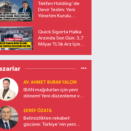
Tekfen Holding'de
Devir Teslim: Yeni
Yönetim Kurulu
Başkanı Prof. Dr. Murat
Yalçıntaş Oldu!
Quick Sigorta Halka
Arzında Son Gün: 3,7
Milyar TL’lik Arz İçin
Talepler Bugün Sona
Eriyor
azarlar
AV. AHMET BURAK YALÇIN
IBAN mağdurları için yeni
dönem! Yeni düzenleme ve
ceza indirim oranları
ŞEREF ÖZATA
Belirsizlikten rekabet
gücüne: Türkiye'nin yeni
ekonomi vizyonu