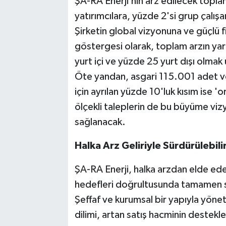
ŞA-RA Enerji’nin arz edilecek toplam
yatırımcılara, yüzde 2'si grup çalış
Şirketin global vizyonuna ve güçlü f
göstergesi olarak, toplam arzın yar
yurt içi ve yüzde 25 yurt dışı olmak 
Öte yandan, asgari 115.001 adet ve
için ayrılan yüzde 10'luk kısım ise 
ölçekli taleplerin de bu büyüme viz
sağlanacak.
Halka Arz Geliriyle Sürdürülebili
ŞA-RA Enerji, halka arzdan elde edec
hedefleri doğrultusunda tamamen str
Şeffaf ve kurumsal bir yapıyla yönet
dilimi, artan satış hacminin destek