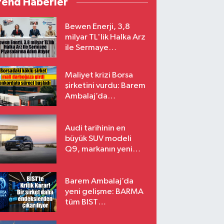
rend Haberler
Bewen Enerji, 3,8
milyar TL'lik Halka Arz
ile Sermaye
Piyasalarına Adım
Atıyor
Maliyet krizi Borsa
şirketini vurdu: Barem
Ambalaj’da
konkordato süreci
Audi tarihinin en
büyük SUV modeli
Q9, markanın yeni
amiral gemisi oluyor
Barem Ambalaj’da
yeni gelişme: BARMA
tüm BIST
endekslerinden
çıkarılıyor