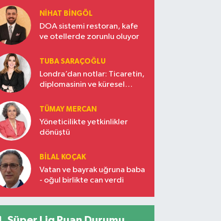
NIHAT BINGÖL
DOA sistemi restoran, kafe
ve otellerde zorunlu oluyor
TUBA SARAÇOĞLU
Londra’dan notlar: Ticaretin,
diplomasinin ve küresel
vizyonun başkentinde
Türkiye’nin yükselen gücü
TÜMAY MERCAN
Yöneticilikte yetkinlikler
dönüştü
BILAL KOÇAK
Vatan ve bayrak uğruna baba
- oğul birlikte can verdi
Süper Lig Puan Durumu