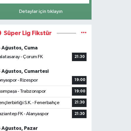
Detaylar için tıklayın
Süper Lig Fikstür
4 Ağustos, Cuma
latasaray - Çorum FK
21:30
5 Ağustos, Cumartesi
nyaspor - Rizespor
19:00
sımpaşa - Trabzonspor
19:00
nçlerbirliği S.K. - Fenerbahçe
21:30
ziantep FK - Alanyaspor
21:30
6 Ağustos, Pazar