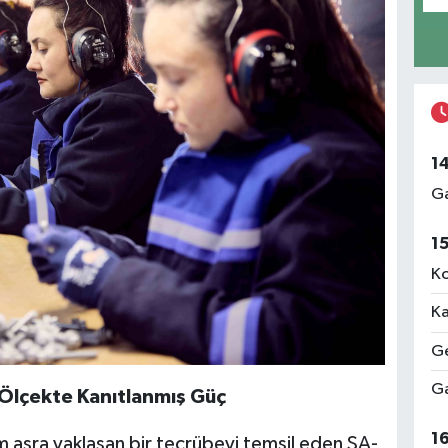
1
Ga
1
Ko
Ka
Ge
Ga
l Ölçekte Kanıtlanmış Güç
1
ım asra yaklaşan bir tecrübeyi temsil eden ŞA-