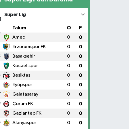
Süper Lig
#
Takım
O
P
1
Amed
0
0
2
Erzurumspor FK
0
0
3
Başakşehir
0
0
4
Kocaelispor
0
0
5
Beşiktaş
0
0
6
Eyüpspor
0
0
7
Galatasaray
0
0
8
Çorum FK
0
0
9
Gaziantep FK
0
0
0
Alanyaspor
0
0