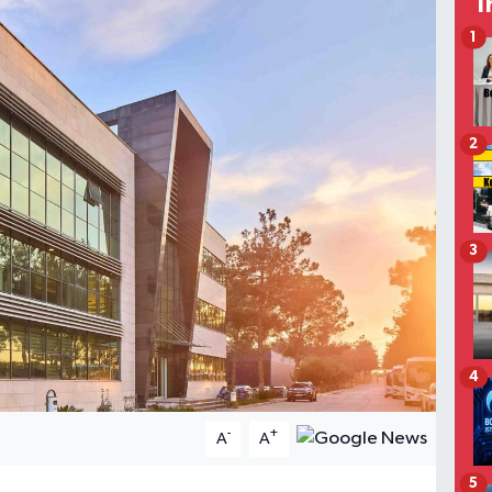
T
1
2
3
4
-
+
A
A
5