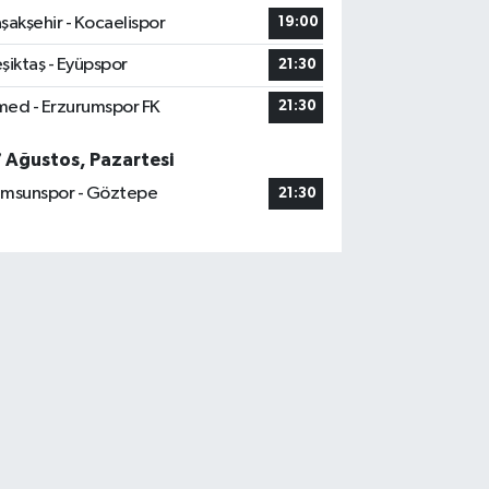
şakşehir - Kocaelispor
19:00
şiktaş - Eyüpspor
21:30
ed - Erzurumspor FK
21:30
7 Ağustos, Pazartesi
msunspor - Göztepe
21:30