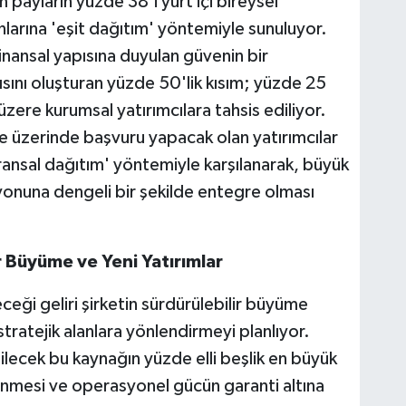
 payların yüzde 38'i yurt içi bireysel
anlarına 'eşit dağıtım' yöntemiyle sunuluyor.
inansal yapısına duyulan güvenin bir
ısını oluşturan yüzde 50'lik kısım; yüzde 25
üzere kurumsal yatırımcılara tahsis ediliyor.
 üzerinde başvuru yapacak olan yatırımcılar
'oransal dağıtım' yöntemiyle karşılanarak, büyük
yonuna dengeli bir şekilde entegre olması
r Büyüme ve Yeni Yatırımlar
eği geliri şirketin sürdürülebilir büyüme
atejik alanlara yönlendirmeyi planlıyor.
ilecek bu kaynağın yüzde elli beşlik en büyük
lenmesi ve operasyonel gücün garanti altına