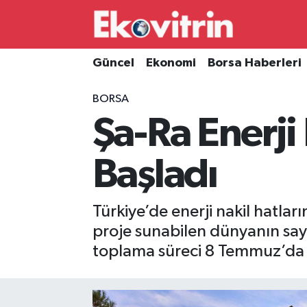
Güncel
Hava Durumu
Güncel
Ekonomi
Borsa Haberleri
Ekonomi
Trafik Durumu
BORSA
Şa-Ra Enerj
Borsa Haberleri
Süper Lig Puan Durumu ve Fikstür
İş Dünyası
Tüm Manşetler
Başladı
Lojistik
Son Dakika Haberleri
Türkiye’de enerji nakil hatlar
Otovitrin
Haber Arşivi
proje sunabilen dünyanın sayıl
toplama süreci 8 Temmuz’da 
Asayiş
Magazin