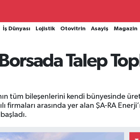
İş Dünyası
Lojistik
Otovitrin
Asayiş
Magazin
i Borsada Talep To
ının tüm bileşenlerini kendi bünyesinde üre
ı firmaları arasında yer alan ŞA-RA Enerji
başladı.