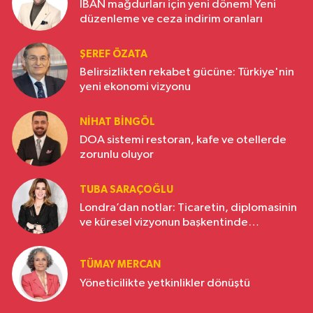
IBAN mağdurları için yeni dönem! Yeni
düzenleme ve ceza indirim oranları
ŞEREF ÖZATA
Belirsizlikten rekabet gücüne: Türkiye'nin
yeni ekonomi vizyonu
NIHAT BINGÖL
DOA sistemi restoran, kafe ve otellerde
zorunlu oluyor
TUBA SARAÇOĞLU
Londra’dan notlar: Ticaretin, diplomasinin
ve küresel vizyonun başkentinde
Türkiye’nin yükselen gücü
TÜMAY MERCAN
Yöneticilikte yetkinlikler dönüştü