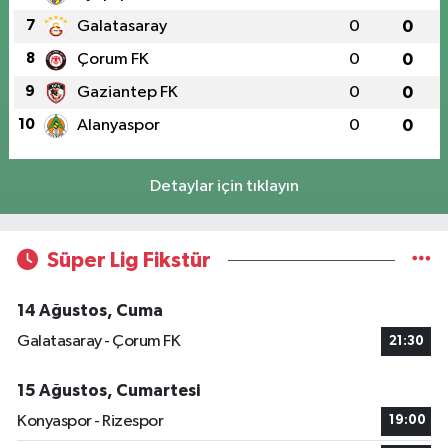
7
Galatasaray
0
0
8
Çorum FK
0
0
9
Gaziantep FK
0
0
10
Alanyaspor
0
0
Detaylar için tıklayın
Süper Lig Fikstür
14 Ağustos, Cuma
Galatasaray - Çorum FK
21:30
15 Ağustos, Cumartesi
Konyaspor - Rizespor
19:00