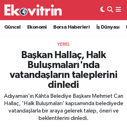
Güncel
Hava Durumu
Güncel
Ekonomi
Borsa Haberleri
İş Dünyası
Ekonomi
Trafik Durumu
YEREL
Borsa Haberleri
Süper Lig Puan Durumu ve Fikstür
Başkan Hallaç, Halk
Buluşmaları'nda
İş Dünyası
Tüm Manşetler
vatandaşların taleplerini
Lojistik
Son Dakika Haberleri
dinledi
Otovitrin
Haber Arşivi
Adıyaman'ın Kâhta Belediye Başkanı Mehmet Can
Hallaç, 'Halk Buluşmaları' kapsamında belediyede
Asayiş
vatandaşlarla bir araya gelerek talep, öneri ve
beklentilerini dinledi.
Magazin