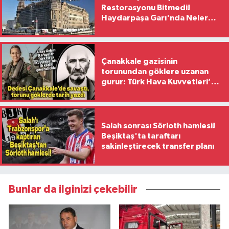
Restorasyonu Bitmedi!
Haydarpaşa Garı'nda Neler
Yaşanıyor?
Çanakkale gazisinin
torunundan göklere uzanan
gurur: Türk Hava Kuvvetleri’nin
ilk kadın generali oldu
Salah sonrası Sörloth hamlesi!
Beşiktaş'ta taraftarı
sakinleştirecek transfer planı
Bunlar da ilginizi çekebilir