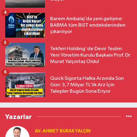
4
Barem Ambalaj’da yeni gelişme:
BARMA tüm BIST endekslerinden
çıkarılıyor
5
Tekfen Holding'de Devir Teslim:
Yeni Yönetim Kurulu Başkanı Prof. Dr.
Murat Yalçıntaş Oldu!
6
Quick Sigorta Halka Arzında Son
Gün: 3,7 Milyar TL’lik Arz İçin
Talepler Bugün Sona Eriyor
Yazarlar
AV. AHMET BURAK YALÇIN