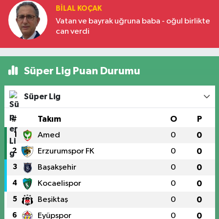
BILAL KOÇAK
Vatan ve bayrak uğruna baba - oğul birlikte
can verdi
Süper Lig Puan Durumu
Süper Lig
#
Takım
O
P
1
Amed
0
0
2
Erzurumspor FK
0
0
3
Başakşehir
0
0
4
Kocaelispor
0
0
5
Beşiktaş
0
0
6
Eyüpspor
0
0