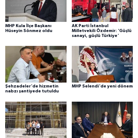
MHP Kula İlçe Başkanı
AK Parti İstanbul
Hüseyin Sönmez oldu
Milletvekili Özdemir: 'Güçlü
sanayi, güçlü Türkiye'
Şehzadeler'de hizmetin
MHP Selendi'de yeni dönem
nabzı şantiyede tutuldu