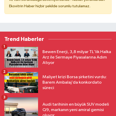
Ekovitrin Haber hiçbir şekilde sorumlu tutulamaz.
Trend Haberler
1
Bewen Enerji, 3,8 milyar TL'lik Halka
Arz ile Sermaye Piyasalarına Adım
Atıyor
2
Maliyet krizi Borsa şirketini vurdu:
Barem Ambalaj’da konkordato
süreci
3
Audi tarihinin en büyük SUV modeli
Q9, markanın yeni amiral gemisi
oluyor