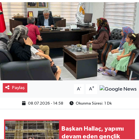
Gayrimenkul
Spor
Eğitim
Paylaş
-
+
A
A
08.07.2026 - 14:58
Okunma Süresi: 1 Dk
Başkan Hallaç, yapımı
devam eden gençlik