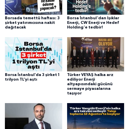
Borsada temettü haftası: 3
Borsa İstanbul'dan Işıklar
şirket yatırımcısına nakit
Enerji, CW Enerji ve Hedef
dağıtacak
Holding'e tedbir!
Borsa İstanbul’da 3 şirket 1
Türker VEYAŞ halka arz
trilyon TL’yi aştı
ediliyor Enerji
altyapısındaki gücünü
sermaye piyasalarına
taşıyor