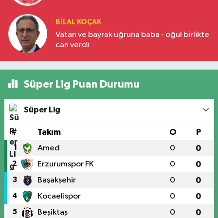
BILAL KOÇAK
Vatan ve bayrak uğruna baba - oğul birlikte
can verdi
Süper Lig Puan Durumu
Süper Lig
#
Takım
O
P
1
Amed
0
0
2
Erzurumspor FK
0
0
3
Başakşehir
0
0
4
Kocaelispor
0
0
5
Beşiktaş
0
0