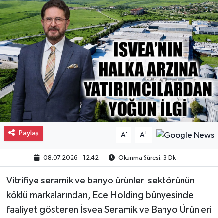
Gayrimenkul
Spor
Eğitim
Paylaş
-
+
A
A
08.07.2026 - 12:42
Okunma Süresi: 3 Dk
Vitrifiye seramik ve banyo ürünleri sektörünün
köklü markalarından, Ece Holding bünyesinde
faaliyet gösteren İsvea Seramik ve Banyo Ürünleri