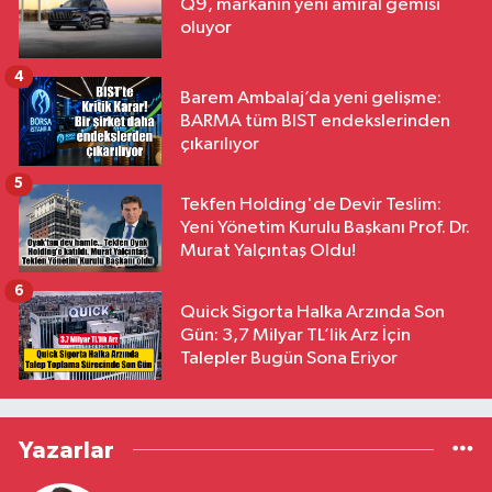
Q9, markanın yeni amiral gemisi
oluyor
4
Barem Ambalaj’da yeni gelişme:
BARMA tüm BIST endekslerinden
çıkarılıyor
5
Tekfen Holding'de Devir Teslim:
Yeni Yönetim Kurulu Başkanı Prof. Dr.
Murat Yalçıntaş Oldu!
6
Quick Sigorta Halka Arzında Son
Gün: 3,7 Milyar TL’lik Arz İçin
Talepler Bugün Sona Eriyor
Yazarlar