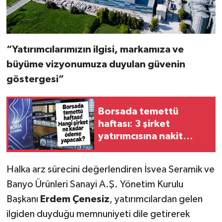
“Yatırımcılarımızın ilgisi, markamıza ve
büyüme vizyonumuza duyulan güvenin
göstergesi”
Borsada temettü
haftası: 3 şirket
yatırımcısına nakit
dağıtacak
Halka arz sürecini değerlendiren İsvea Seramik ve
Banyo Ürünleri Sanayi A.Ş. Yönetim Kurulu
Başkanı
Erdem Çenesiz
, yatırımcılardan gelen
ilgiden duyduğu memnuniyeti dile getirerek