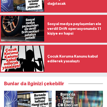
dağıtacak
Sosyal medya paylaşımları ele
verdi! Drift operasyonunda 11
kişiye ev hapsi
Çocuk Koruma Kanunu kabul
edilerek yasalaştı
Bunlar da ilginizi çekebilir