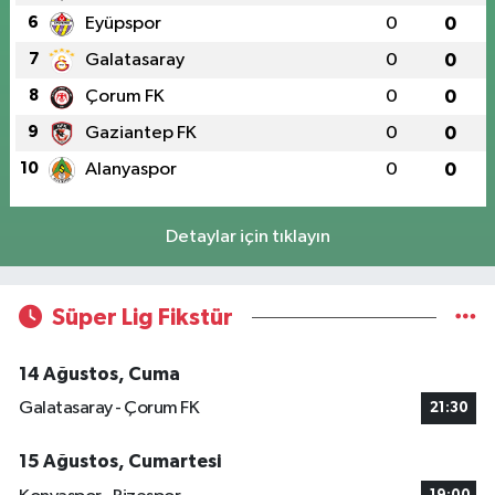
6
Eyüpspor
0
0
7
Galatasaray
0
0
8
Çorum FK
0
0
9
Gaziantep FK
0
0
10
Alanyaspor
0
0
Detaylar için tıklayın
Süper Lig Fikstür
14 Ağustos, Cuma
Galatasaray - Çorum FK
21:30
15 Ağustos, Cumartesi