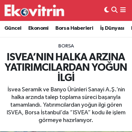
Güncel
Hava Durumu
Güncel
Ekonomi
Borsa Haberleri
İş Dünyası
Ekonomi
Trafik Durumu
BORSA
Borsa Haberleri
Süper Lig Puan Durumu ve Fikstür
ISVEA’NIN HALKA ARZINA
YATIRIMCILARDAN YOĞUN
İş Dünyası
Tüm Manşetler
İLGİ
Lojistik
Son Dakika Haberleri
İsvea Seramik ve Banyo Ürünleri Sanayi A.Ş.’nin
halka arzında talep toplama süreci başarıyla
Otovitrin
Haber Arşivi
tamamlandı. Yatırımcılardan yoğun ilgi gören
ISVEA, Borsa İstanbul’da “ISVEA” kodu ile işlem
Asayiş
görmeye hazırlanıyor.
Magazin