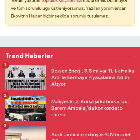
Yorum yazarak
topluluk kurallarımızı
kabul etmiş bulunuyor
ve tüm sorumluluğu üstleniyorsunuz. Yazılan yorumlardan
Ekovitrin Haber hiçbir şekilde sorumlu tutulamaz.
Trend Haberler
1
Bewen Enerji, 3,8 milyar TL'lik Halka
Arz ile Sermaye Piyasalarına Adım
Atıyor
2
Maliyet krizi Borsa şirketini vurdu:
Barem Ambalaj’da konkordato
süreci
3
Audi tarihinin en büyük SUV modeli