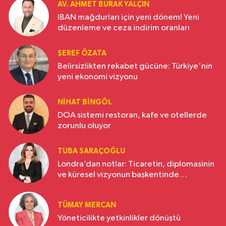
AV. AHMET BURAK YALÇIN
IBAN mağdurları için yeni dönem! Yeni
düzenleme ve ceza indirim oranları
ŞEREF ÖZATA
Belirsizlikten rekabet gücüne: Türkiye'nin
yeni ekonomi vizyonu
NIHAT BINGÖL
DOA sistemi restoran, kafe ve otellerde
zorunlu oluyor
TUBA SARAÇOĞLU
Londra’dan notlar: Ticaretin, diplomasinin
ve küresel vizyonun başkentinde
Türkiye’nin yükselen gücü
TÜMAY MERCAN
Yöneticilikte yetkinlikler dönüştü