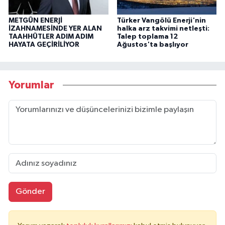
METGÜN ENERJİ
Türker Vangölü Enerji'nin
İZAHNAMESİNDE YER ALAN
halka arz takvimi netleşti:
TAAHHÜTLER ADIM ADIM
Talep toplama 12
HAYATA GEÇİRİLİYOR
Ağustos'ta başlıyor
Yorumlar
Gönder