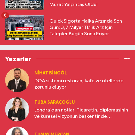
Murat Yalçıntaş Oldu!
6
Quick Sigorta Halka Arzında Son
Gün: 3,7 Milyar TL’lik Arz İçin
Talepler Bugün Sona Eriyor
Yazarlar
NIHAT BINGÖL
DOA sistemi restoran, kafe ve otellerde
zorunlu oluyor
TUBA SARAÇOĞLU
Londra’dan notlar: Ticaretin, diplomasinin
ve küresel vizyonun başkentinde
Türkiye’nin yükselen gücü
TÜMAY MERCAN