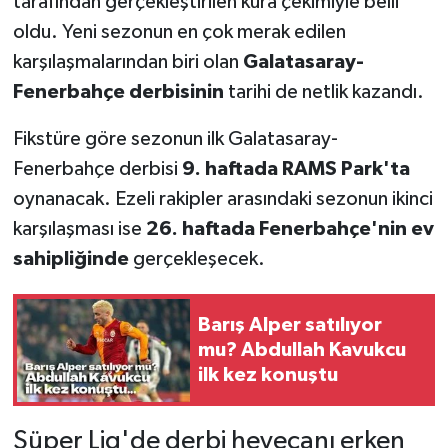
tarafından gerçekleştirilen kura çekimiyle belli
oldu. Yeni sezonun en çok merak edilen
karşılaşmalarından biri olan
Galatasaray-
Fenerbahçe derbisinin
tarihi de netlik kazandı.
Fikstüre göre sezonun ilk Galatasaray-
Fenerbahçe derbisi
9. haftada RAMS Park'ta
oynanacak. Ezeli rakipler arasındaki sezonun ikinci
karşılaşması ise
26. haftada Fenerbahçe'nin ev
sahipliğinde
gerçekleşecek.
Barış Alper satılıyor
mu? Abdullah Kavukcu
ilk kez konuştu
Süper Lig'de derbi heyecanı erken