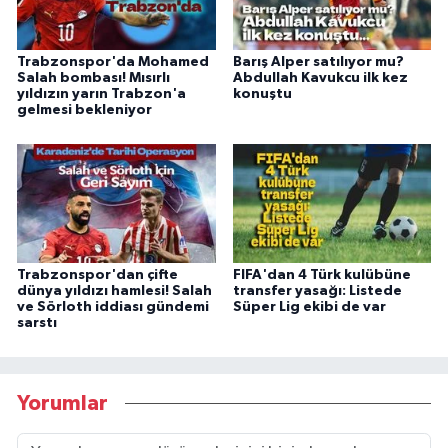
Trabzonspor'da Mohamed
Barış Alper satılıyor mu?
Salah bombası! Mısırlı
Abdullah Kavukcu ilk kez
yıldızın yarın Trabzon'a
konuştu
gelmesi bekleniyor
Trabzonspor'dan çifte
FIFA'dan 4 Türk kulübüne
dünya yıldızı hamlesi! Salah
transfer yasağı: Listede
ve Sörloth iddiası gündemi
Süper Lig ekibi de var
sarstı
Yorumlar