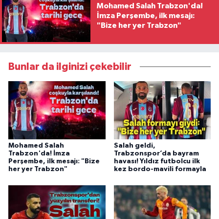
Mohamed Salah Trabzon'da!
İmza Perşembe, ilk mesajı:
"Bize her yer Trabzon"
Bunlar da ilginizi çekebilir
Mohamed Salah
Salah geldi,
Trabzon'da! İmza
Trabzonspor’da bayram
Perşembe, ilk mesajı: "Bize
havası! Yıldız futbolcu ilk
her yer Trabzon"
kez bordo-mavili formayla