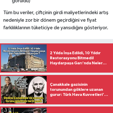
görüldü)
Tüm bu veriler, çiftçinin girdi maliyetlerindeki artış
nedeniyle zor bir dönem geçirdiğini ve fiyat
farklılıklarının tüketiciye de yansıdığını gösteriyor.
2 Yılda İnşa Edildi, 10 Yıldır
Restorasyonu Bitmedi!
Haydarpaşa Garı'nda Neler
Yaşanıyor?
Çanakkale gazisinin
torunundan göklere uzanan
gurur: Türk Hava Kuvvetleri’nin
ilk kadın generali oldu