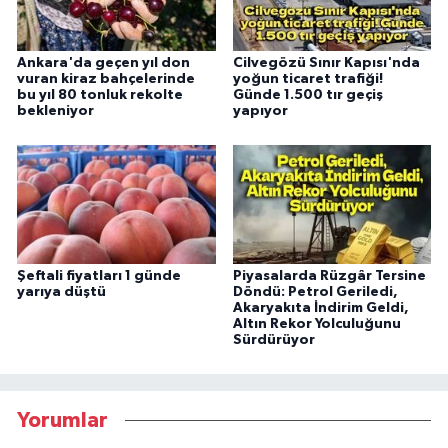
Ankara'da geçen yıl don
Cilvegözü Sınır Kapısı'nda
vuran kiraz bahçelerinde
yoğun ticaret trafiği!
bu yıl 80 tonluk rekolte
Günde 1.500 tır geçiş
bekleniyor
yapıyor
Şeftali fiyatları 1 günde
Piyasalarda Rüzgâr Tersine
yarıya düştü
Döndü: Petrol Geriledi,
Akaryakıta İndirim Geldi,
Altın Rekor Yolculuğunu
Sürdürüyor
Yorumlar