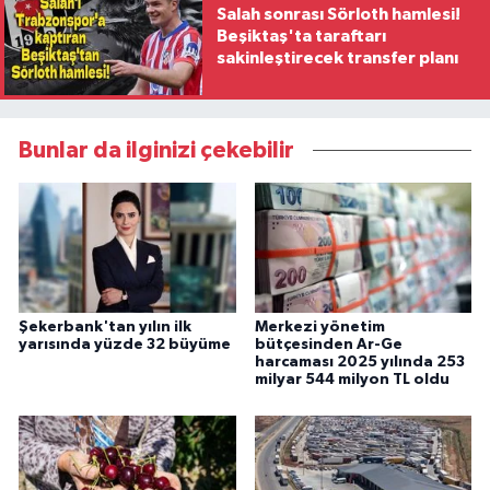
Salah sonrası Sörloth hamlesi!
Beşiktaş'ta taraftarı
sakinleştirecek transfer planı
Bunlar da ilginizi çekebilir
Şekerbank'tan yılın ilk
Merkezi yönetim
yarısında yüzde 32 büyüme
bütçesinden Ar-Ge
harcaması 2025 yılında 253
milyar 544 milyon TL oldu