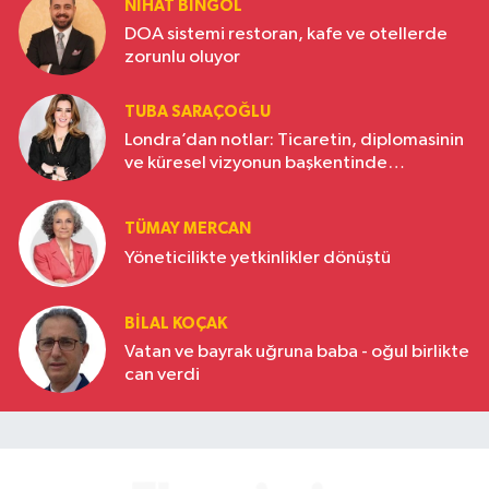
NIHAT BINGÖL
DOA sistemi restoran, kafe ve otellerde
zorunlu oluyor
TUBA SARAÇOĞLU
Londra’dan notlar: Ticaretin, diplomasinin
ve küresel vizyonun başkentinde
Türkiye’nin yükselen gücü
TÜMAY MERCAN
Yöneticilikte yetkinlikler dönüştü
BILAL KOÇAK
Vatan ve bayrak uğruna baba - oğul birlikte
can verdi