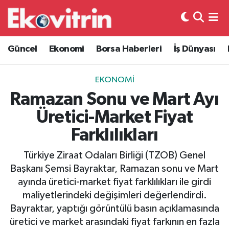
Güncel
Hava Durumu
Güncel
Ekonomi
Borsa Haberleri
İş Dünyası
Ekonomi
Trafik Durumu
EKONOMI
Borsa Haberleri
Süper Lig Puan Durumu ve Fikstür
Ramazan Sonu ve Mart Ayı
Üretici-Market Fiyat
İş Dünyası
Tüm Manşetler
Farklılıkları
Lojistik
Son Dakika Haberleri
Türkiye Ziraat Odaları Birliği (TZOB) Genel
Başkanı Şemsi Bayraktar, Ramazan sonu ve Mart
Otovitrin
Haber Arşivi
ayında üretici-market fiyat farklılıkları ile girdi
maliyetlerindeki değişimleri değerlendirdi.
Asayiş
Bayraktar, yaptığı görüntülü basın açıklamasında
üretici ve market arasındaki fiyat farkının en fazla
Magazin