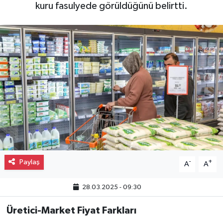
kuru fasulyede görüldüğünü belirtti.
Gayrimenkul
Spor
Eğitim
Paylaş
-
+
A
A
28.03.2025 - 09:30
Üretici-Market Fiyat Farkları