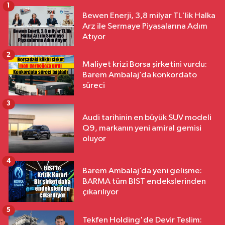
1
Bewen Enerji, 3,8 milyar TL'lik Halka
Arz ile Sermaye Piyasalarına Adım
Atıyor
2
Maliyet krizi Borsa şirketini vurdu:
Barem Ambalaj’da konkordato
süreci
3
Audi tarihinin en büyük SUV modeli
Q9, markanın yeni amiral gemisi
oluyor
4
Barem Ambalaj’da yeni gelişme:
BARMA tüm BIST endekslerinden
çıkarılıyor
5
Tekfen Holding'de Devir Teslim: