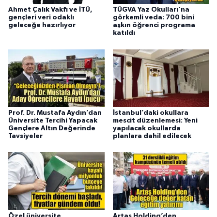
Ahmet Çalık Vakfı ve İTÜ,
TÜGVA Yaz Okulları'na
gençleri veri odaklı
görkemli veda: 700 bini
geleceğe hazırlıyor
aşkın öğrenci programa
katıldı
Prof. Dr. Mustafa Aydın’dan
İstanbul’daki okullara
Üniversite Tercihi Yapacak
mescit düzenlemesi: Yeni
Gençlere Altın Değerinde
yapılacak okullarda
Tavsiyeler
planlara dahil edilecek
Özel üniversite
Artaş Holding’den