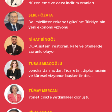
düzenleme ve ceza indirim oranları
ŞEREF ÖZATA
Belirsizlikten rekabet gücüne: Türkiye'nin
yeni ekonomi vizyonu
NIHAT BINGÖL
DOA sistemi restoran, kafe ve otellerde
zorunlu oluyor
TUBA SARAÇOĞLU
Londra’dan notlar: Ticaretin, diplomasinin
ve küresel vizyonun başkentinde
Türkiye’nin yükselen gücü
TÜMAY MERCAN
Yöneticilikte yetkinlikler dönüştü