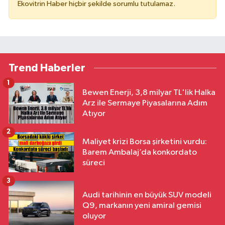
Ekovitrin Haber hiçbir şekilde sorumlu tutulamaz.
Trend Haberler
1
Bewen Enerji, 3,8 milyar TL'lik Halka
Arz ile Sermaye Piyasalarına Adım
Atıyor
2
Maliyet krizi Borsa şirketini vurdu:
Barem Ambalaj’da konkordato
süreci
3
Audi tarihinin en büyük SUV modeli
Q9, markanın yeni amiral gemisi
oluyor