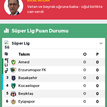
BILAL KOÇAK
Vatan ve bayrak uğruna baba - oğul birlikte
can verdi
Süper Lig Puan Durumu
Süper Lig
#
Takım
O
P
1
Amed
0
0
2
Erzurumspor FK
0
0
3
Başakşehir
0
0
4
Kocaelispor
0
0
5
Beşiktaş
0
0
6
Eyüpspor
0
0