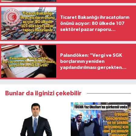
Ticaret Bakanlığı ihracatçıların
önünü açıyor: 80 ülkede 107
sektörel pazar raporu
hazırlandı
Palandöken: "Vergi ve SGK
borçlarının yeniden
yapılandırılması gerçekten
önemli bir fırsat"
Bunlar da ilginizi çekebilir