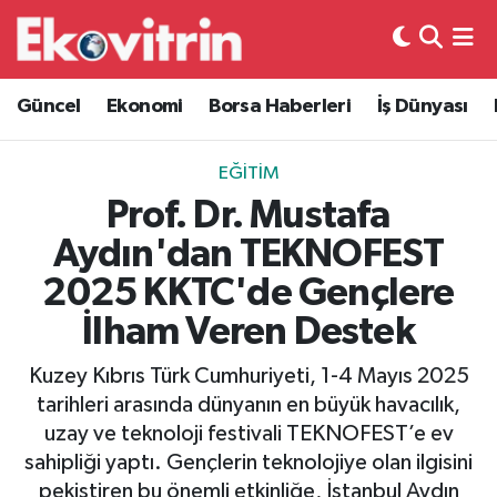
Güncel
Hava Durumu
Güncel
Ekonomi
Borsa Haberleri
İş Dünyası
Ekonomi
Trafik Durumu
EĞITIM
Borsa Haberleri
Süper Lig Puan Durumu ve Fikstür
Prof. Dr. Mustafa
Aydın'dan TEKNOFEST
İş Dünyası
Tüm Manşetler
2025 KKTC'de Gençlere
Lojistik
Son Dakika Haberleri
İlham Veren Destek
Otovitrin
Haber Arşivi
Kuzey Kıbrıs Türk Cumhuriyeti, 1-4 Mayıs 2025
tarihleri arasında dünyanın en büyük havacılık,
Asayiş
uzay ve teknoloji festivali TEKNOFEST’e ev
sahipliği yaptı. Gençlerin teknolojiye olan ilgisini
Magazin
pekiştiren bu önemli etkinliğe, İstanbul Aydın