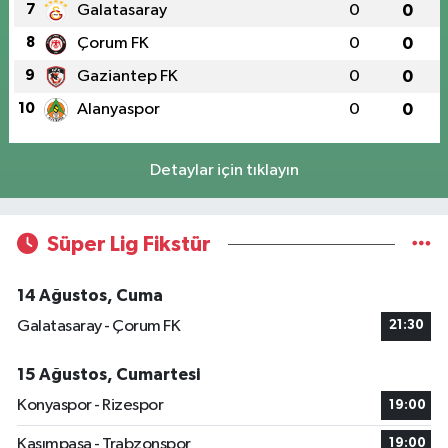
7
Galatasaray
0
0
8
Çorum FK
0
0
9
Gaziantep FK
0
0
10
Alanyaspor
0
0
Detaylar için tıklayın
Süper Lig Fikstür
14 Ağustos, Cuma
Galatasaray - Çorum FK
21:30
15 Ağustos, Cumartesi
Konyaspor - Rizespor
19:00
Kasımpaşa - Trabzonspor
19:00