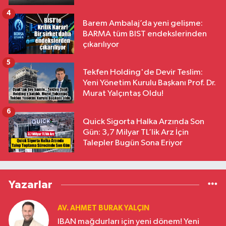
4
Barem Ambalaj’da yeni gelişme:
BARMA tüm BIST endekslerinden
çıkarılıyor
5
Tekfen Holding'de Devir Teslim:
Yeni Yönetim Kurulu Başkanı Prof. Dr.
Murat Yalçıntaş Oldu!
6
Quick Sigorta Halka Arzında Son
Gün: 3,7 Milyar TL’lik Arz İçin
Talepler Bugün Sona Eriyor
Yazarlar
AV. AHMET BURAK YALÇIN
IBAN mağdurları için yeni dönem! Yeni