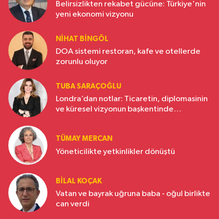
Belirsizlikten rekabet gücüne: Türkiye'nin
yeni ekonomi vizyonu
NIHAT BINGÖL
DOA sistemi restoran, kafe ve otellerde
zorunlu oluyor
TUBA SARAÇOĞLU
Londra’dan notlar: Ticaretin, diplomasinin
ve küresel vizyonun başkentinde
Türkiye’nin yükselen gücü
TÜMAY MERCAN
Yöneticilikte yetkinlikler dönüştü
BILAL KOÇAK
Vatan ve bayrak uğruna baba - oğul birlikte
can verdi