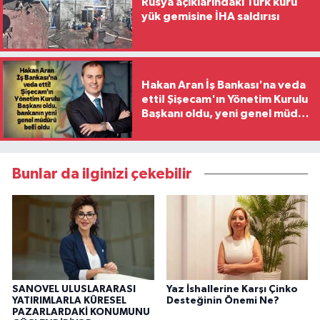
Rusya açıklarındaki Türk kuru
yük gemisine İHA saldırısı
Hakan Aran İş Bankası'na veda
etti! Şişecam'ın Yönetim Kurulu
Başkanı oldu, yeni genel müdür
belli oldu
Bunlar da ilginizi çekebilir
SANOVEL ULUSLARARASI
Yaz İshallerine Karşı Çinko
YATIRIMLARLA KÜRESEL
Desteğinin Önemi Ne?
PAZARLARDAKİ KONUMUNU