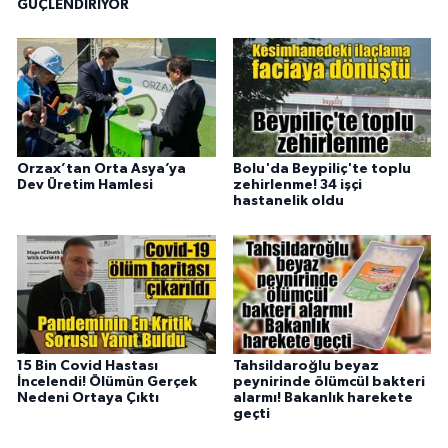
GÜÇLENDİRİYOR
Orzax’tan Orta Asya’ya
Bolu'da Beypiliç'te toplu
Dev Üretim Hamlesi
zehirlenme! 34 işçi
hastanelik oldu
15 Bin Covid Hastası
Tahsildaroğlu beyaz
İncelendi! Ölümün Gerçek
peynirinde ölümcül bakteri
Nedeni Ortaya Çıktı
alarmı! Bakanlık harekete
geçti