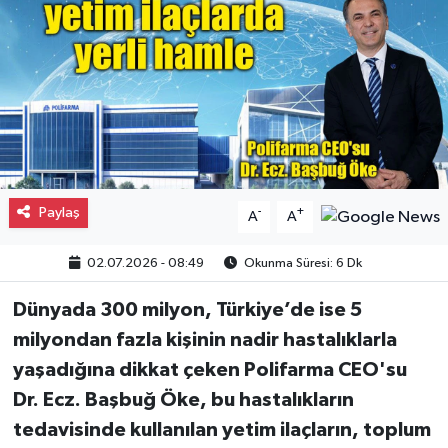
Gayrimenkul
Spor
Eğitim
Paylaş
-
+
A
A
02.07.2026 - 08:49
Okunma Süresi: 6 Dk
Dünyada 300 milyon, Türkiye’de ise 5
milyondan fazla kişinin nadir hastalıklarla
yaşadığına dikkat çeken Polifarma CEO'su
Dr. Ecz. Başbuğ Öke, bu hastalıkların
tedavisinde kullanılan yetim ilaçların, toplum