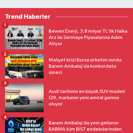
Trend Haberler
1
Bewen Enerji, 3,8 milyar TL'lik Halka
Arz ile Sermaye Piyasalarına Adım
Atıyor
2
Maliyet krizi Borsa şirketini vurdu:
Barem Ambalaj’da konkordato
süreci
3
Audi tarihinin en büyük SUV modeli
Q9, markanın yeni amiral gemisi
oluyor
4
Barem Ambalaj’da yeni gelişme:
BARMA tüm BIST endekslerinden