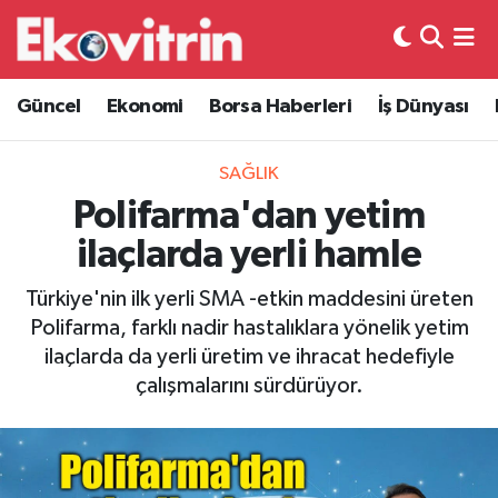
Güncel
Hava Durumu
Güncel
Ekonomi
Borsa Haberleri
İş Dünyası
Ekonomi
Trafik Durumu
SAĞLIK
Borsa Haberleri
Süper Lig Puan Durumu ve Fikstür
Polifarma'dan yetim
ilaçlarda yerli hamle
İş Dünyası
Tüm Manşetler
Türkiye'nin ilk yerli SMA -etkin maddesini üreten
Lojistik
Son Dakika Haberleri
Polifarma, farklı nadir hastalıklara yönelik yetim
ilaçlarda da yerli üretim ve ihracat hedefiyle
Otovitrin
Haber Arşivi
çalışmalarını sürdürüyor.
Asayiş
Magazin