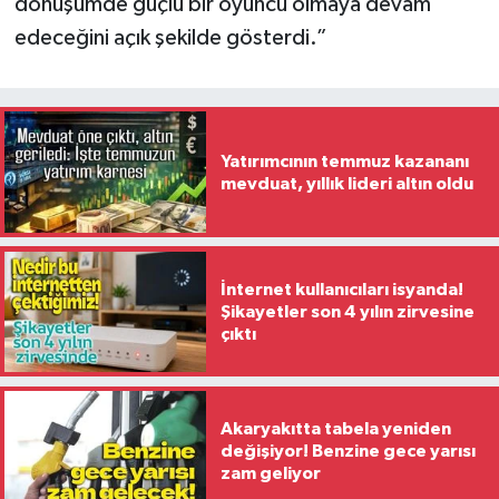
dönüşümde güçlü bir oyuncu olmaya devam
edeceğini açık şekilde gösterdi.”
Yatırımcının temmuz kazananı
mevduat, yıllık lideri altın oldu
İnternet kullanıcıları isyanda!
Şikayetler son 4 yılın zirvesine
çıktı
Akaryakıtta tabela yeniden
değişiyor! Benzine gece yarısı
zam geliyor