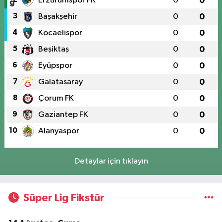
Erzurumspor FK
0
0
3
Başakşehir
0
0
4
Kocaelispor
0
0
5
Beşiktaş
0
0
6
Eyüpspor
0
0
7
Galatasaray
0
0
8
Çorum FK
0
0
9
Gaziantep FK
0
0
10
Alanyaspor
0
0
Detaylar için tıklayın
Süper Lig Fikstür