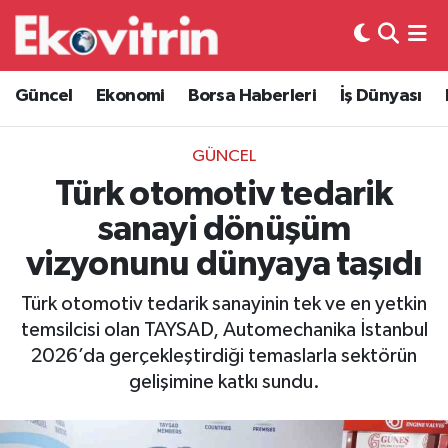
Güncel
Hava Durumu
Güncel
Ekonomi
Borsa Haberleri
İş Dünyası
Ekonomi
Trafik Durumu
GÜNCEL
Borsa Haberleri
Süper Lig Puan Durumu ve Fikstür
Türk otomotiv tedarik
sanayi dönüşüm
İş Dünyası
Tüm Manşetler
vizyonunu dünyaya taşıdı
Lojistik
Son Dakika Haberleri
Türk otomotiv tedarik sanayinin tek ve en yetkin
temsilcisi olan TAYSAD, Automechanika İstanbul
Otovitrin
Haber Arşivi
2026’da gerçekleştirdiği temaslarla sektörün
gelişimine katkı sundu.
Asayiş
Magazin