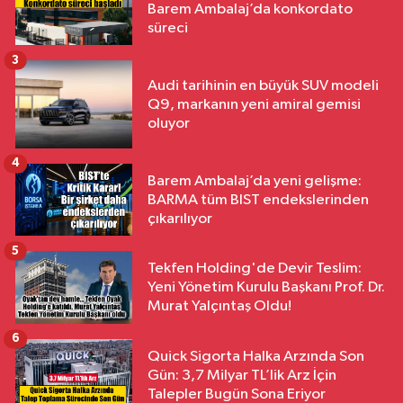
Barem Ambalaj’da konkordato
süreci
3
Audi tarihinin en büyük SUV modeli
Q9, markanın yeni amiral gemisi
oluyor
4
Barem Ambalaj’da yeni gelişme:
BARMA tüm BIST endekslerinden
çıkarılıyor
5
Tekfen Holding'de Devir Teslim:
Yeni Yönetim Kurulu Başkanı Prof. Dr.
Murat Yalçıntaş Oldu!
6
Quick Sigorta Halka Arzında Son
Gün: 3,7 Milyar TL’lik Arz İçin
Talepler Bugün Sona Eriyor