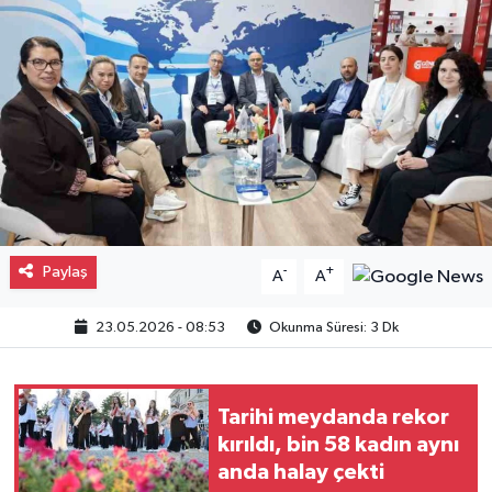
Gayrimenkul
Spor
Eğitim
Paylaş
-
+
A
A
23.05.2026 - 08:53
Okunma Süresi: 3 Dk
Tarihi meydanda rekor
kırıldı, bin 58 kadın aynı
anda halay çekti