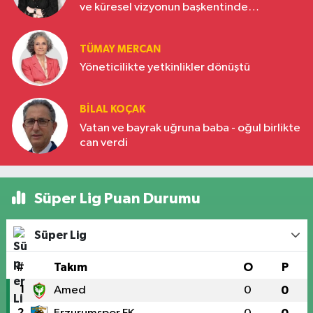
ve küresel vizyonun başkentinde
Türkiye’nin yükselen gücü
TÜMAY MERCAN
Yöneticilikte yetkinlikler dönüştü
BILAL KOÇAK
Vatan ve bayrak uğruna baba - oğul birlikte
can verdi
Süper Lig Puan Durumu
Süper Lig
#
Takım
O
P
1
Amed
0
0
2