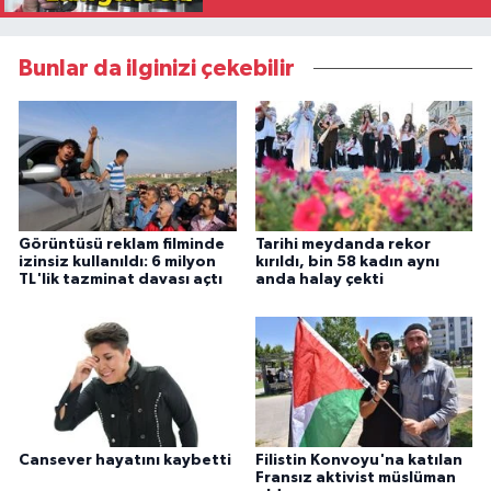
Bunlar da ilginizi çekebilir
Görüntüsü reklam filminde
Tarihi meydanda rekor
izinsiz kullanıldı: 6 milyon
kırıldı, bin 58 kadın aynı
TL'lik tazminat davası açtı
anda halay çekti
Cansever hayatını kaybetti
Filistin Konvoyu'na katılan
Fransız aktivist müslüman