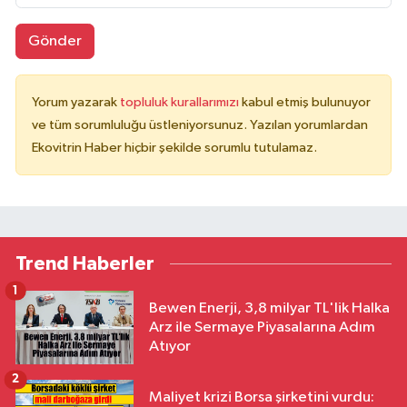
Gönder
Yorum yazarak
topluluk kurallarımızı
kabul etmiş bulunuyor
ve tüm sorumluluğu üstleniyorsunuz. Yazılan yorumlardan
Ekovitrin Haber hiçbir şekilde sorumlu tutulamaz.
Trend Haberler
1
Bewen Enerji, 3,8 milyar TL'lik Halka
Arz ile Sermaye Piyasalarına Adım
Atıyor
2
Maliyet krizi Borsa şirketini vurdu: