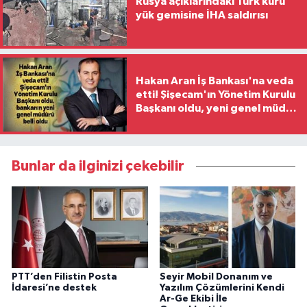
Rusya açıklarındaki Türk kuru
yük gemisine İHA saldırısı
Hakan Aran İş Bankası'na veda
etti! Şişecam'ın Yönetim Kurulu
Başkanı oldu, yeni genel müdür
belli oldu
Bunlar da ilginizi çekebilir
PTT’den Filistin Posta
Seyir Mobil Donanım ve
İdaresi’ne destek
Yazılım Çözümlerini Kendi
Ar-Ge Ekibi İle