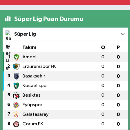
Süper Lig Puan Durumu
Süper Lig
#
Takım
O
P
1
Amed
0
0
2
Erzurumspor FK
0
0
3
Başakşehir
0
0
4
Kocaelispor
0
0
5
Beşiktaş
0
0
6
Eyüpspor
0
0
7
Galatasaray
0
0
8
Çorum FK
0
0