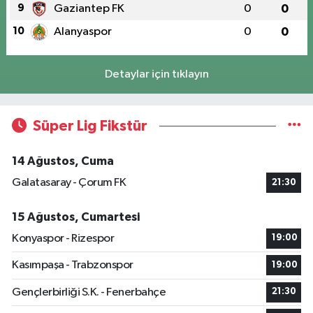
9
Gaziantep FK
0
0
10
Alanyaspor
0
0
Detaylar için tıklayın
Süper Lig Fikstür
14 Ağustos, Cuma
Galatasaray - Çorum FK
21:30
15 Ağustos, Cumartesi
Konyaspor - Rizespor
19:00
Kasımpaşa - Trabzonspor
19:00
Gençlerbirliği S.K. - Fenerbahçe
21:30