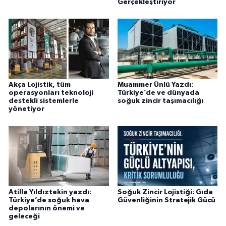
Gerçekleştiriyor
Akça Lojistik, tüm
Muammer Ünlü Yazdı:
operasyonları teknoloji
Türkiye’de ve dünyada
destekli sistemlerle
soğuk zincir taşımacılığı
yönetiyor
Atilla Yıldıztekin yazdı:
Soğuk Zincir Lojistiği: Gıda
Türkiye’de soğuk hava
Güvenliğinin Stratejik Gücü
depolarının önemi ve
geleceği