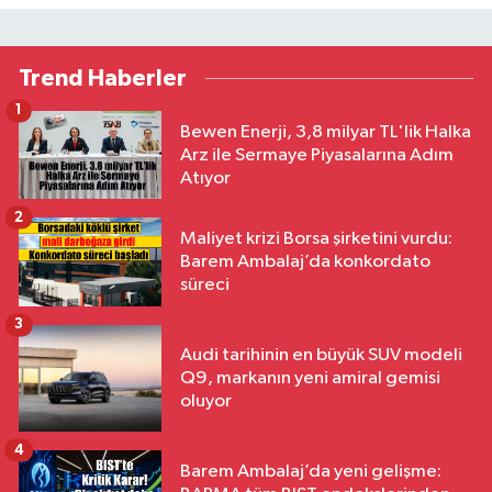
Trend Haberler
1
Bewen Enerji, 3,8 milyar TL'lik Halka
Arz ile Sermaye Piyasalarına Adım
Atıyor
2
Maliyet krizi Borsa şirketini vurdu:
Barem Ambalaj’da konkordato
süreci
3
Audi tarihinin en büyük SUV modeli
Q9, markanın yeni amiral gemisi
oluyor
4
Barem Ambalaj’da yeni gelişme: