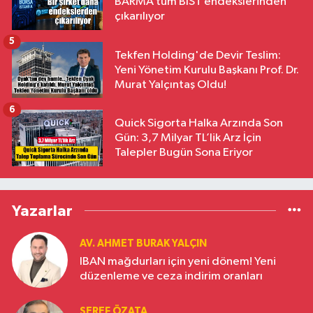
BARMA tüm BIST endekslerinden
çıkarılıyor
5
Tekfen Holding'de Devir Teslim:
Yeni Yönetim Kurulu Başkanı Prof. Dr.
Murat Yalçıntaş Oldu!
6
Quick Sigorta Halka Arzında Son
Gün: 3,7 Milyar TL’lik Arz İçin
Talepler Bugün Sona Eriyor
Yazarlar
AV. AHMET BURAK YALÇIN
IBAN mağdurları için yeni dönem! Yeni
düzenleme ve ceza indirim oranları
ŞEREF ÖZATA