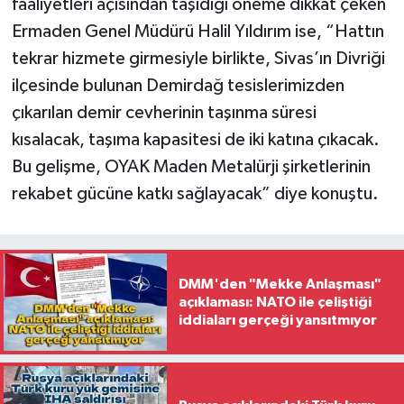
faaliyetleri açısından taşıdığı öneme dikkat çeken
Ermaden Genel Müdürü Halil Yıldırım ise, “Hattın
tekrar hizmete girmesiyle birlikte, Sivas’ın Divriği
ilçesinde bulunan Demirdağ tesislerimizden
çıkarılan demir cevherinin taşınma süresi
kısalacak, taşıma kapasitesi de iki katına çıkacak.
Bu gelişme, OYAK Maden Metalürji şirketlerinin
rekabet gücüne katkı sağlayacak” diye konuştu.
DMM'den "Mekke Anlaşması"
açıklaması: NATO ile çeliştiği
iddiaları gerçeği yansıtmıyor