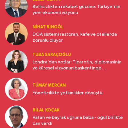
Belirsizlikten rekabet gücüne: Türkiye'nin
yeni ekonomi vizyonu
NIHAT BINGÖL
DOA sistemi restoran, kafe ve otellerde
zorunlu oluyor
TUBA SARAÇOĞLU
Londra’dan notlar: Ticaretin, diplomasinin
ve küresel vizyonun başkentinde
Türkiye’nin yükselen gücü
TÜMAY MERCAN
Yöneticilikte yetkinlikler dönüştü
BILAL KOÇAK
Vatan ve bayrak uğruna baba - oğul birlikte
can verdi