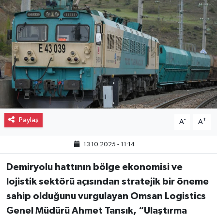
Gayrimenkul
Spor
Eğitim
Paylaş
-
+
A
A
13.10.2025 - 11:14
Demiryolu hattının bölge ekonomisi ve
lojistik sektörü açısından stratejik bir öneme
sahip olduğunu vurgulayan Omsan Logistics
Genel Müdürü Ahmet Tansık, “Ulaştırma