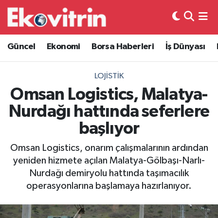
Güncel
Hava Durumu
Güncel
Ekonomi
Borsa Haberleri
İş Dünyası
Ekonomi
Trafik Durumu
LOJISTIK
Borsa Haberleri
Süper Lig Puan Durumu ve Fikstür
Omsan Logistics, Malatya-
Nurdağı hattında seferlere
İş Dünyası
Tüm Manşetler
başlıyor
Lojistik
Son Dakika Haberleri
Omsan Logistics, onarım çalışmalarının ardından
yeniden hizmete açılan Malatya-Gölbaşı-Narlı-
Otovitrin
Haber Arşivi
Nurdağı demiryolu hattında taşımacılık
operasyonlarına başlamaya hazırlanıyor.
Asayiş
Magazin