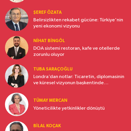
ŞEREF ÖZATA
Belirsizlikten rekabet gücüne: Türkiye'nin
yeni ekonomi vizyonu
NIHAT BINGÖL
DOA sistemi restoran, kafe ve otellerde
zorunlu oluyor
TUBA SARAÇOĞLU
Londra’dan notlar: Ticaretin, diplomasinin
ve küresel vizyonun başkentinde
Türkiye’nin yükselen gücü
TÜMAY MERCAN
Yöneticilikte yetkinlikler dönüştü
BILAL KOÇAK