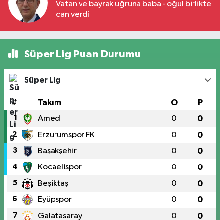
Vatan ve bayrak uğruna baba - oğul birlikte
can verdi
Süper Lig Puan Durumu
Süper Lig
#
Takım
O
P
1
Amed
0
0
2
Erzurumspor FK
0
0
3
Başakşehir
0
0
4
Kocaelispor
0
0
5
Beşiktaş
0
0
6
Eyüpspor
0
0
7
Galatasaray
0
0