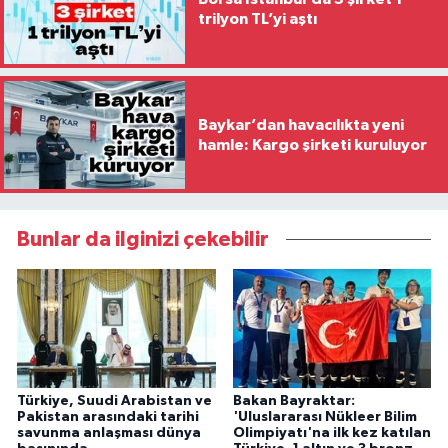
trilyon TL’yi aştı
Baykar’dan havacılıkta yeni
hamle: Kargo şirketi kuruluyor
Bunlar da ilginizi çekebilir
Türkiye, Suudi Arabistan ve
Bakan Bayraktar:
Pakistan arasındaki tarihi
'Uluslararası Nükleer Bilim
savunma anlaşması dünya
Olimpiyatı'na ilk kez katılan