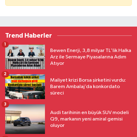
Trend Haberler
1
Bewen Enerji, 3,8 milyar TL'lik Halka
Arz ile Sermaye Piyasalarına Adım
Atıyor
2
Maliyet krizi Borsa şirketini vurdu:
Barem Ambalaj’da konkordato
süreci
3
Audi tarihinin en büyük SUV modeli
Q9, markanın yeni amiral gemisi
oluyor