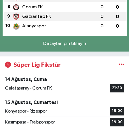
8
Çorum FK
0
0
9
Gaziantep FK
0
0
10
Alanyaspor
0
0
Detaylar için tıklayın
Süper Lig Fikstür
14 Ağustos, Cuma
Galatasaray - Çorum FK
21:30
15 Ağustos, Cumartesi
Konyaspor - Rizespor
19:00
Kasımpaşa - Trabzonspor
19:00