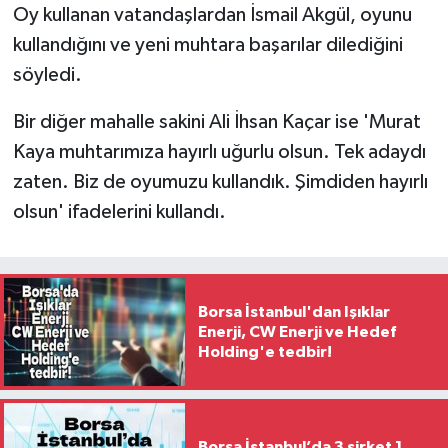
Oy kullanan vatandaşlardan İsmail Akgül, oyunu
kullandığını ve yeni muhtara başarılar dilediğini
söyledi.
Bir diğer mahalle sakini Ali İhsan Kaçar ise 'Murat
Kaya muhtarımıza hayırlı uğurlu olsun. Tek adaydı
zaten. Biz de oyumuzu kullandık. Şimdiden hayırlı
olsun' ifadelerini kullandı.
Borsa İstanbul'dan Işıklar
Enerji, CW Enerji ve Hedef
Holding'e tedbir!
Borsa İstanbul’da 3 şirket 1