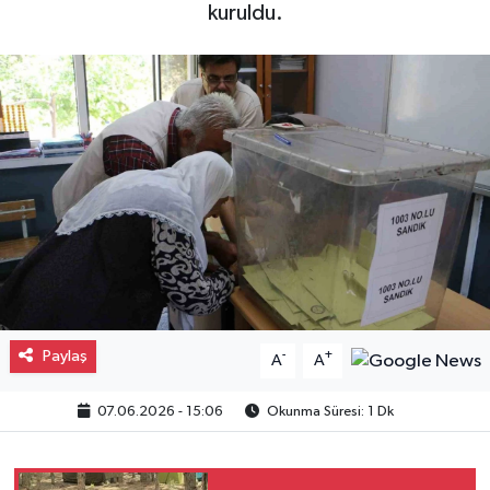
kuruldu.
Gayrimenkul
Spor
Eğitim
Paylaş
-
+
A
A
07.06.2026 - 15:06
Okunma Süresi: 1 Dk