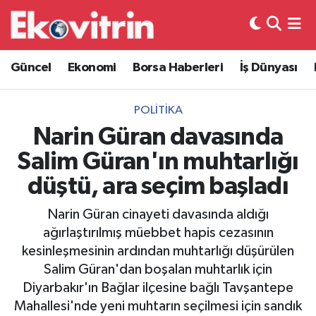
Güncel
Hava Durumu
Güncel
Ekonomi
Borsa Haberleri
İş Dünyası
Ekonomi
Trafik Durumu
POLITIKA
Borsa Haberleri
Süper Lig Puan Durumu ve Fikstür
Narin Güran davasında
Salim Güran'ın muhtarlığı
İş Dünyası
Tüm Manşetler
düştü, ara seçim başladı
Lojistik
Son Dakika Haberleri
Narin Güran cinayeti davasında aldığı
ağırlaştırılmış müebbet hapis cezasının
Otovitrin
Haber Arşivi
kesinleşmesinin ardından muhtarlığı düşürülen
Salim Güran'dan boşalan muhtarlık için
Asayiş
Diyarbakır'ın Bağlar ilçesine bağlı Tavşantepe
Mahallesi'nde yeni muhtarın seçilmesi için sandık
Magazin