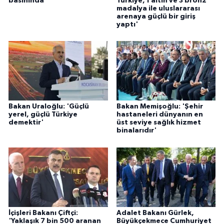
basınında
Türkiye, 1 altın ve 3 bronz
madalya ile uluslararası
arenaya güçlü bir giriş
yaptı'
Bakan Uraloğlu: 'Güçlü
Bakan Memişoğlu: 'Şehir
yerel, güçlü Türkiye
hastaneleri dünyanın en
demektir'
üst seviye sağlık hizmet
binalarıdır'
İçişleri Bakanı Çiftçi:
Adalet Bakanı Gürlek,
'Yaklaşık 7 bin 500 aranan
Büyükçekmece Cumhuriyet