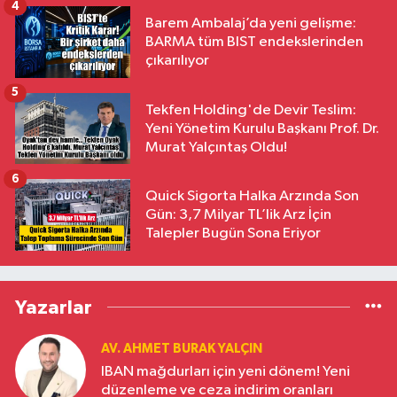
4
Barem Ambalaj’da yeni gelişme:
BARMA tüm BIST endekslerinden
çıkarılıyor
5
Tekfen Holding'de Devir Teslim:
Yeni Yönetim Kurulu Başkanı Prof. Dr.
Murat Yalçıntaş Oldu!
6
Quick Sigorta Halka Arzında Son
Gün: 3,7 Milyar TL’lik Arz İçin
Talepler Bugün Sona Eriyor
Yazarlar
AV. AHMET BURAK YALÇIN
IBAN mağdurları için yeni dönem! Yeni
düzenleme ve ceza indirim oranları