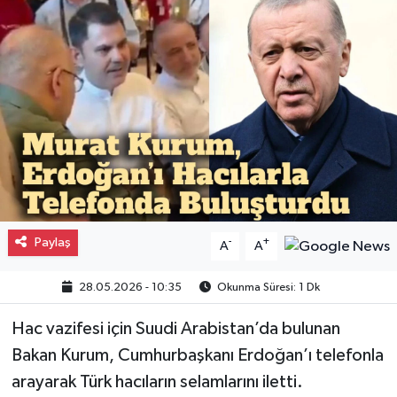
Gayrimenkul
Spor
Eğitim
Paylaş
-
+
A
A
28.05.2026 - 10:35
Okunma Süresi: 1 Dk
Hac vazifesi için Suudi Arabistan’da bulunan
Bakan Kurum, Cumhurbaşkanı Erdoğan’ı telefonla
arayarak Türk hacıların selamlarını iletti.