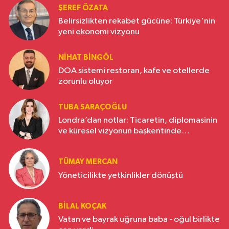
ŞEREF ÖZATA
Belirsizlikten rekabet gücüne: Türkiye'nin
yeni ekonomi vizyonu
NIHAT BINGÖL
DOA sistemi restoran, kafe ve otellerde
zorunlu oluyor
TUBA SARAÇOĞLU
Londra’dan notlar: Ticaretin, diplomasinin
ve küresel vizyonun başkentinde
Türkiye’nin yükselen gücü
TÜMAY MERCAN
Yöneticilikte yetkinlikler dönüştü
BILAL KOÇAK
Vatan ve bayrak uğruna baba - oğul birlikte