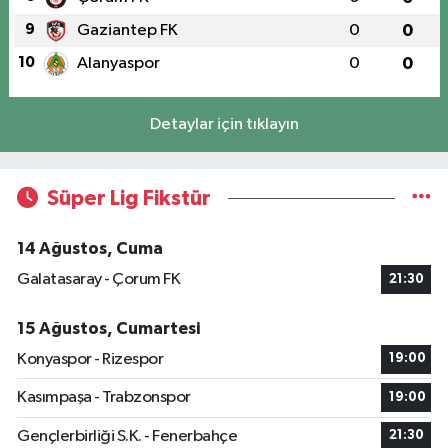
9
Gaziantep FK
0
0
10
Alanyaspor
0
0
Detaylar için tıklayın
Süper Lig Fikstür
14 Ağustos, Cuma
Galatasaray - Çorum FK
21:30
15 Ağustos, Cumartesi
Konyaspor - Rizespor
19:00
Kasımpaşa - Trabzonspor
19:00
Gençlerbirliği S.K. - Fenerbahçe
21:30