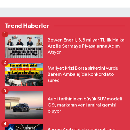
Trend Haberler
1
Bewen Enerji, 3,8 milyar TL'lik Halka
Arz ile Sermaye Piyasalarına Adım
Atıyor
2
Maliyet krizi Borsa şirketini vurdu:
Barem Ambalaj’da konkordato
süreci
3
Audi tarihinin en büyük SUV modeli
Q9, markanın yeni amiral gemisi
oluyor
4
Barem Ambalaj’da yeni gelişme: