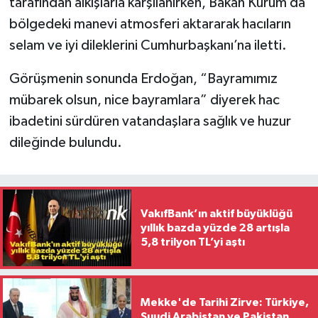
tarafından alkışlarla karşılanırken, Bakan Kurum da
bölgedeki manevi atmosferi aktararak hacıların
selam ve iyi dileklerini Cumhurbaşkanı’na iletti.
Görüşmenin sonunda Erdoğan, “Bayramımız
mübarek olsun, nice bayramlara” diyerek hac
ibadetini sürdüren vatandaşlara sağlık ve huzur
dileğinde bulundu.
VakıfBank’ın aktif büyüklüğü
yıllık bazda yüzde 28 artışla
5,8 trilyon TL’yi aştı
Mekke'de Tarihi Zirve: Türkiye,
Suudi Arabistan ve Pakistan