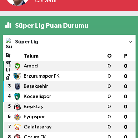
can verdi
Süper Lig Puan Durumu
Süper Lig
#
Takım
O
P
1
Amed
0
0
2
Erzurumspor FK
0
0
3
Başakşehir
0
0
4
Kocaelispor
0
0
5
Beşiktaş
0
0
6
Eyüpspor
0
0
7
Galatasaray
0
0
8
Çorum FK
0
0