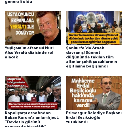
generali oldu
Yeşilçam’ın efsanesi Nuri
Şanlıurfa'da örnek
Alço Yeraltı dizisinde rol
davranış! Sünnet
alacak
düğününde takılan tüm
altınlar şehit çocuklarının
eğitimine bağışlandı
Kapalıçarşı esnafından
Etimesgut Belediye Başkanı
Bakan Kurum’a anlamlı jest:
Erdal Beşikçioğlu
“Devletin gücünü
tutuklandı
yanımızda hissettik”