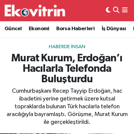
Güncel
Hava Durumu
Güncel
Ekonomi
Borsa Haberleri
İş Dünyası
Ekonomi
Trafik Durumu
HABERDE İNSAN
Borsa Haberleri
Süper Lig Puan Durumu ve Fikstür
Murat Kurum, Erdoğan’ı
Hacılarla Telefonda
İş Dünyası
Tüm Manşetler
Buluşturdu
Lojistik
Son Dakika Haberleri
Cumhurbaşkanı Recep Tayyip Erdoğan, hac
ibadetini yerine getirmek üzere kutsal
Otovitrin
Haber Arşivi
topraklarda bulunan Türk hacılarla telefon
aracılığıyla bayramlaştı. Görüşme, Murat Kurum
Asayiş
ile gerçekleştirildi.
Magazin