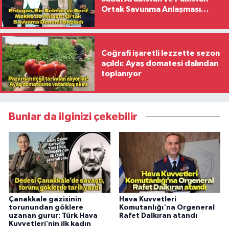
Ortak Savunma Anlaşması
İmzaladı
Coğrafi işaretli lezzette sezon
açıldı: Ayaş domatesi dalından
toplanıyor
Bunlar da ilginizi çekebilir
Çanakkale gazisinin
Hava Kuvvetleri
torunundan göklere
Komutanlığı'na Orgeneral
uzanan gurur: Türk Hava
Rafet Dalkıran atandı
Kuvvetleri’nin ilk kadın