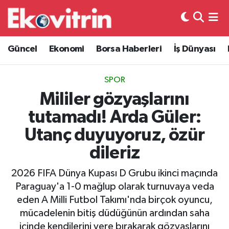
Güncel
Hava Durumu
Güncel
Ekonomi
Borsa Haberleri
İş Dünyası
Ekonomi
Trafik Durumu
SPOR
Borsa Haberleri
Süper Lig Puan Durumu ve Fikstür
Mililer gözyaşlarını
tutamadı! Arda Güler:
İş Dünyası
Tüm Manşetler
Utanç duyuyoruz, özür
Lojistik
Son Dakika Haberleri
dileriz
Otovitrin
Haber Arşivi
2026 FIFA Dünya Kupası D Grubu ikinci maçında
Paraguay'a 1-0 mağlup olarak turnuvaya veda
Asayiş
eden A Milli Futbol Takımı'nda birçok oyuncu,
mücadelenin bitiş düdüğünün ardından saha
Magazin
içinde kendilerini yere bırakarak gözyaşlarını