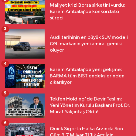
Maliyet krizi Borsa şirketini vurdu:
Barem Ambalaj’da konkordato
süreci
3
Audi tarihinin en büyük SUV modeli
Q9, markanın yeni amiral gemisi
oluyor
4
Barem Ambalaj’da yeni gelişme:
BARMA tüm BIST endekslerinden
çıkarılıyor
5
Tekfen Holding'de Devir Teslim:
Yeni Yönetim Kurulu Başkanı Prof. Dr.
Murat Yalçıntaş Oldu!
6
Quick Sigorta Halka Arzında Son
Gün: 3,7 Milyar TL’lik Arz İçin