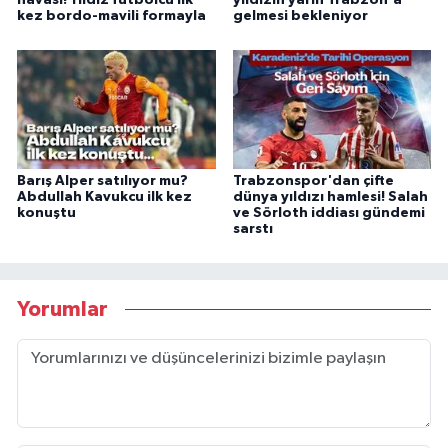
havası! Yıldız futbolcu ilk
yıldızın yarın Trabzon'a
kez bordo-mavili formayla
gelmesi bekleniyor
Barış Alper satılıyor mu?
Trabzonspor'dan çifte
Abdullah Kavukcu ilk kez
dünya yıldızı hamlesi! Salah
konuştu
ve Sörloth iddiası gündemi
sarstı
Yorumlar