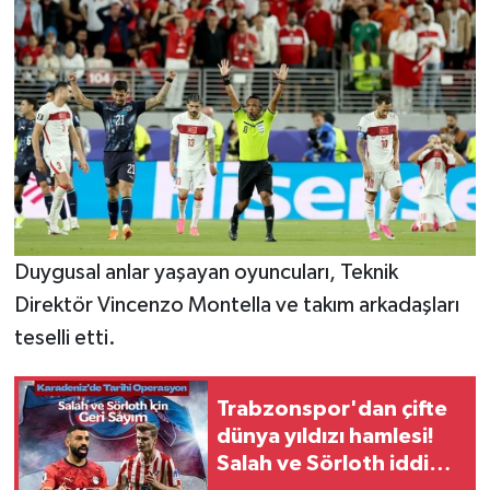
Duygusal anlar yaşayan oyuncuları, Teknik
Direktör Vincenzo Montella ve takım arkadaşları
teselli etti.
Trabzonspor'dan çifte
dünya yıldızı hamlesi!
Salah ve Sörloth iddiası