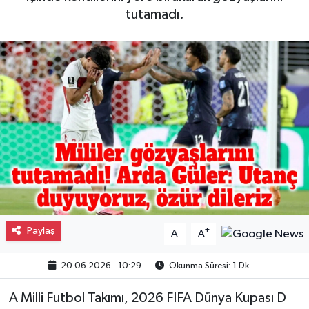
tutamadı.
Gayrimenkul
Spor
Eğitim
Paylaş
-
+
A
A
20.06.2026 - 10:29
Okunma Süresi: 1 Dk
A Milli Futbol Takımı, 2026 FIFA Dünya Kupası D