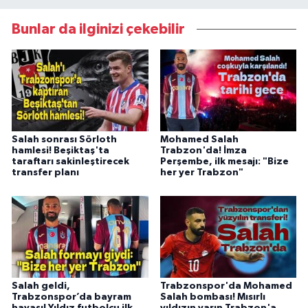
Bunlar da ilginizi çekebilir
Salah sonrası Sörloth
Mohamed Salah
hamlesi! Beşiktaş'ta
Trabzon'da! İmza
taraftarı sakinleştirecek
Perşembe, ilk mesajı: "Bize
transfer planı
her yer Trabzon"
Salah geldi,
Trabzonspor'da Mohamed
Trabzonspor’da bayram
Salah bombası! Mısırlı