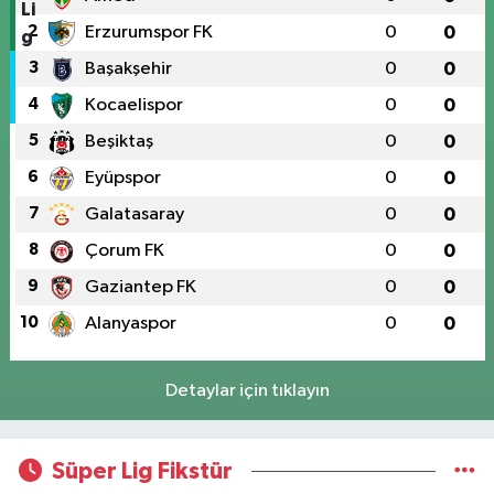
2
Erzurumspor FK
0
0
3
Başakşehir
0
0
4
Kocaelispor
0
0
5
Beşiktaş
0
0
6
Eyüpspor
0
0
7
Galatasaray
0
0
8
Çorum FK
0
0
9
Gaziantep FK
0
0
10
Alanyaspor
0
0
Detaylar için tıklayın
Süper Lig Fikstür