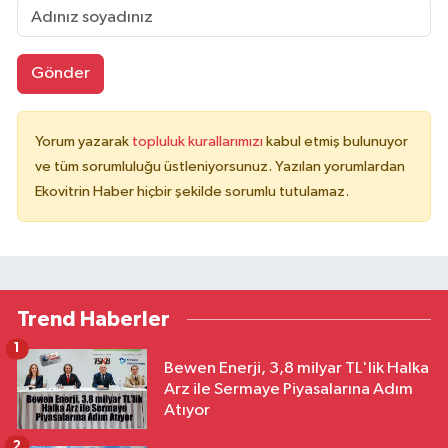
Gönder
Yorum yazarak
topluluk kurallarımızı
kabul etmiş bulunuyor
ve tüm sorumluluğu üstleniyorsunuz. Yazılan yorumlardan
Ekovitrin Haber hiçbir şekilde sorumlu tutulamaz.
Trend Haberler
1
Bewen Enerji, 3,8 milyar TL'lik Halka
Arz ile Sermaye Piyasalarına Adım
Atıyor
2