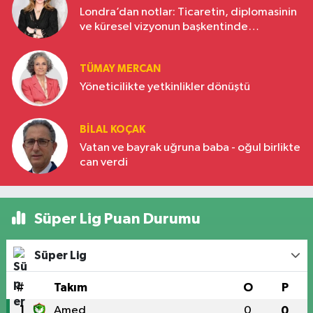
Londra’dan notlar: Ticaretin, diplomasinin
ve küresel vizyonun başkentinde
Türkiye’nin yükselen gücü
TÜMAY MERCAN
Yöneticilikte yetkinlikler dönüştü
BILAL KOÇAK
Vatan ve bayrak uğruna baba - oğul birlikte
can verdi
Süper Lig Puan Durumu
Süper Lig
#
Takım
O
P
1
Amed
0
0