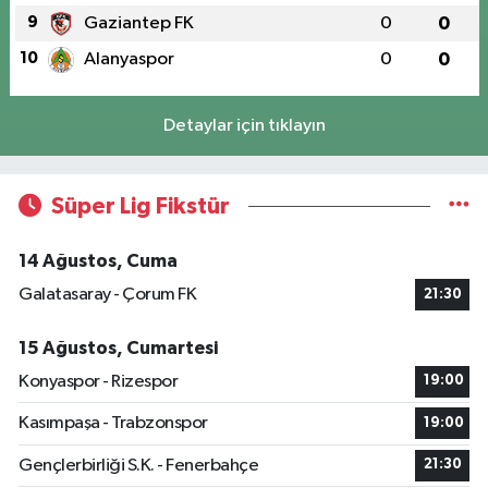
9
Gaziantep FK
0
0
10
Alanyaspor
0
0
Detaylar için tıklayın
Süper Lig Fikstür
14 Ağustos, Cuma
Galatasaray - Çorum FK
21:30
15 Ağustos, Cumartesi
Konyaspor - Rizespor
19:00
Kasımpaşa - Trabzonspor
19:00
Gençlerbirliği S.K. - Fenerbahçe
21:30