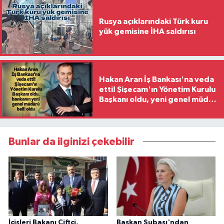
Rusya açıklarındaki Türk kuru
yük gemisine İHA saldırısı
Hakan Aran İş Bankası'na veda
etti! Şişecam'ın Yönetim Kurulu
Başkanı oldu, yeni genel müdür
belli oldu
Bunlar da ilginizi çekebilir
İçişleri Bakanı Çiftçi,
Başkan Subaşı'ndan