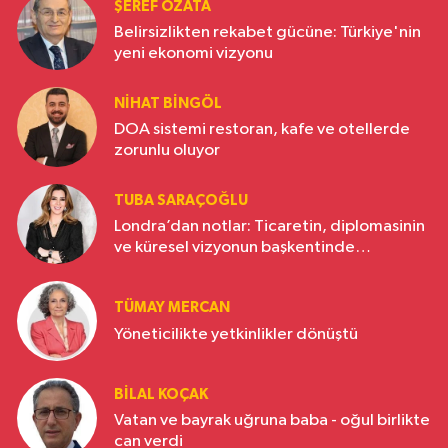
ŞEREF ÖZATA
Belirsizlikten rekabet gücüne: Türkiye'nin
yeni ekonomi vizyonu
NIHAT BINGÖL
DOA sistemi restoran, kafe ve otellerde
zorunlu oluyor
TUBA SARAÇOĞLU
Londra’dan notlar: Ticaretin, diplomasinin
ve küresel vizyonun başkentinde
Türkiye’nin yükselen gücü
TÜMAY MERCAN
Yöneticilikte yetkinlikler dönüştü
BILAL KOÇAK
Vatan ve bayrak uğruna baba - oğul birlikte
can verdi