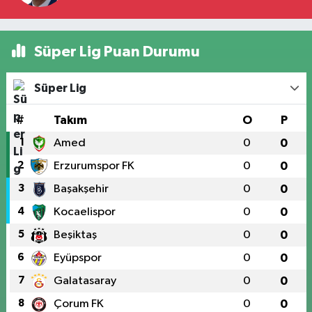
Süper Lig Puan Durumu
Süper Lig
#
Takım
O
P
1
Amed
0
0
2
Erzurumspor FK
0
0
3
Başakşehir
0
0
4
Kocaelispor
0
0
5
Beşiktaş
0
0
6
Eyüpspor
0
0
7
Galatasaray
0
0
8
Çorum FK
0
0