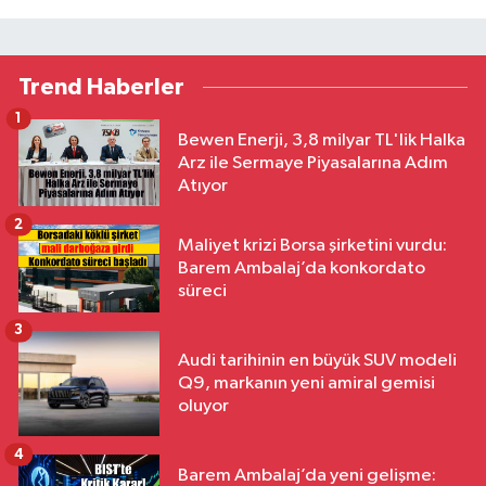
Trend Haberler
1
Bewen Enerji, 3,8 milyar TL'lik Halka
Arz ile Sermaye Piyasalarına Adım
Atıyor
2
Maliyet krizi Borsa şirketini vurdu:
Barem Ambalaj’da konkordato
süreci
3
Audi tarihinin en büyük SUV modeli
Q9, markanın yeni amiral gemisi
oluyor
4
Barem Ambalaj’da yeni gelişme: