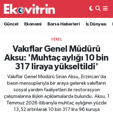
Güncel
Hava Durumu
Güncel
Ekonomi
Borsa Haberleri
İş Dünyası
Ekonomi
Trafik Durumu
YEREL
Borsa Haberleri
Süper Lig Puan Durumu ve Fikstür
Vakıflar Genel Müdürü
Aksu: 'Muhtaç aylığı 10 bin
İş Dünyası
Tüm Manşetler
317 liraya yükseltildi'
Lojistik
Son Dakika Haberleri
Vakıflar Genel Müdürü Sinan Aksu, Erzincan'da
basın mensuplarıyla bir araya gelerek vakıfların
Otovitrin
Haber Arşivi
sosyal yardım faaliyetleri ile restorasyon
çalışmalarına ilişkin açıklamalarda bulundu. Aksu, 1
Asayiş
Temmuz 2026 itibarıyla muhtaç aylığının yüzde
13,52 artırılarak 10 bin 317 lira 96 kuruşa
Magazin