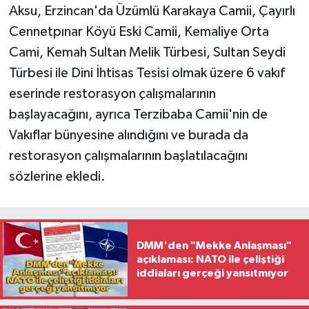
Aksu, Erzincan'da Üzümlü Karakaya Camii, Çayırlı
Cennetpınar Köyü Eski Camii, Kemaliye Orta
Cami, Kemah Sultan Melik Türbesi, Sultan Seydi
Türbesi ile Dini İhtisas Tesisi olmak üzere 6 vakıf
eserinde restorasyon çalışmalarının
başlayacağını, ayrıca Terzibaba Camii'nin de
Vakıflar bünyesine alındığını ve burada da
restorasyon çalışmalarının başlatılacağını
sözlerine ekledi.
DMM'den "Mekke Anlaşması"
açıklaması: NATO ile çeliştiği
iddiaları gerçeği yansıtmıyor