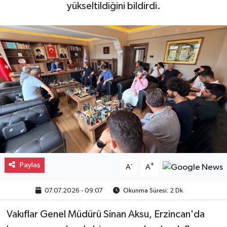
yükseltildiğini bildirdi.
Gayrimenkul
Spor
Eğitim
Paylaş
-
+
A
A
07.07.2026 - 09:07
Okunma Süresi: 2 Dk
Vakıflar Genel Müdürü Sinan Aksu, Erzincan'da