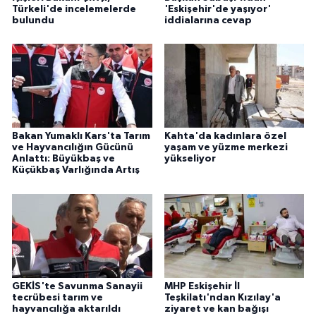
Türkeli'de incelemelerde
'Eskişehir'de yaşıyor'
bulundu
iddialarına cevap
Bakan Yumaklı Kars'ta Tarım
Kahta'da kadınlara özel
ve Hayvancılığın Gücünü
yaşam ve yüzme merkezi
Anlattı: Büyükbaş ve
yükseliyor
Küçükbaş Varlığında Artış
GEKİS'te Savunma Sanayii
MHP Eskişehir İl
tecrübesi tarım ve
Teşkilatı'ndan Kızılay'a
hayvancılığa aktarıldı
ziyaret ve kan bağışı