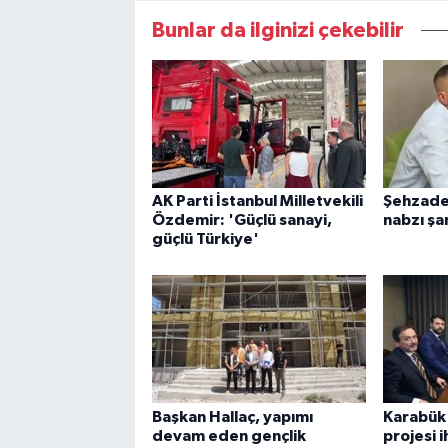
Bunlar da ilginizi çekebilir
AK Parti İstanbul Milletvekili
Şehzade
Özdemir: 'Güçlü sanayi,
nabzı şa
güçlü Türkiye'
Başkan Hallaç, yapımı
Karabük'
devam eden gençlik
projesi i