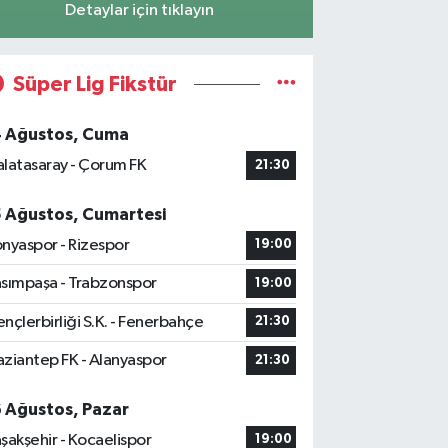
Detaylar için tıklayın
Süper Lig Fikstür
4 Ağustos, Cuma
latasaray - Çorum FK
21:30
5 Ağustos, Cumartesi
nyaspor - Rizespor
19:00
sımpaşa - Trabzonspor
19:00
nçlerbirliği S.K. - Fenerbahçe
21:30
ziantep FK - Alanyaspor
21:30
6 Ağustos, Pazar
şakşehir - Kocaelispor
19:00