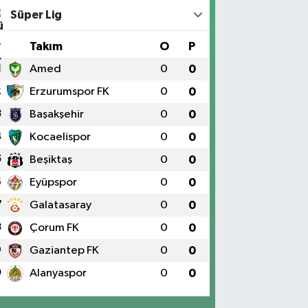
Süper Lig
#
Takım
O
P
1
Amed
0
0
2
Erzurumspor FK
0
0
3
Başakşehir
0
0
4
Kocaelispor
0
0
5
Beşiktaş
0
0
6
Eyüpspor
0
0
7
Galatasaray
0
0
8
Çorum FK
0
0
9
Gaziantep FK
0
0
0
Alanyaspor
0
0