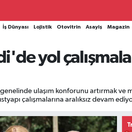
İş Dünyası
Lojistik
Otovitrin
Asayiş
Magazin
'de yol çalışmaları
 genelinde ulaşım konforunu artırmak ve mah
tyapı çalışmalarına aralıksız devam ediyo
T