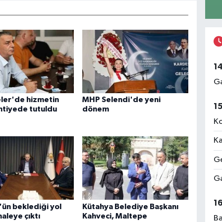
1
Ga
ler'de hizmetin
MHP Selendi'de yeni
1
ntiyede tutuldu
dönem
Ko
Ka
Ge
Ga
1
ün beklediği yol
Kütahya Belediye Başkanı
haleye çıktı
Kahveci, Maltepe
Ba