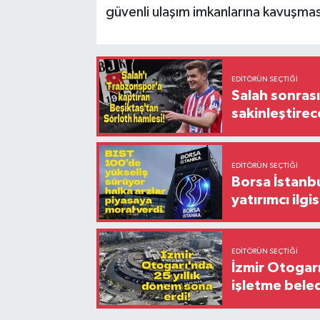
güvenli ulaşım imkanlarına kavuşmas
EDITÖRÜN SEÇTIĞI
Salah sonrası
sakinleştirec
EDITÖRÜN SEÇTIĞI
Borsa İstanbu
yatırımcı ilgis
EDITÖRÜN SEÇTIĞI
İzmir Otogar
işletme bele