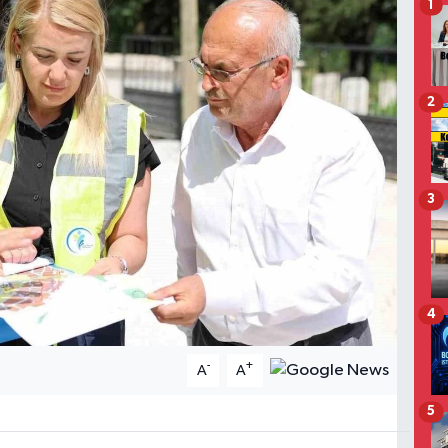
1
2
3
4
-
+
A
A
5