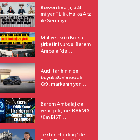
Bewen Enerji, 3,8
milyar TL'lik Halka Arz
ile Sermaye
Piyasalarına Adım
Atıyor
Maliyet krizi Borsa
şirketini vurdu: Barem
Ambalaj’da
konkordato süreci
Audi tarihinin en
büyük SUV modeli
Q9, markanın yeni
amiral gemisi oluyor
Barem Ambalaj’da
yeni gelişme: BARMA
tüm BIST
endekslerinden
çıkarılıyor
Tekfen Holding'de