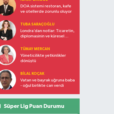
DOA sistemi restoran, kafe
ve otellerde zorunlu oluyor
TUBA SARAÇOĞLU
Londra’dan notlar: Ticaretin,
diplomasinin ve küresel
vizyonun başkentinde
Türkiye’nin yükselen gücü
TÜMAY MERCAN
Yöneticilikte yetkinlikler
dönüştü
BILAL KOÇAK
Vatan ve bayrak uğruna baba
- oğul birlikte can verdi
Süper Lig Puan Durumu