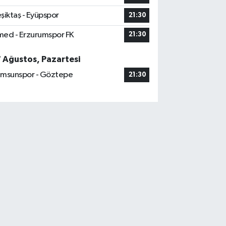
şiktaş - Eyüpspor
21:30
ed - Erzurumspor FK
21:30
7 Ağustos, Pazartesi
msunspor - Göztepe
21:30