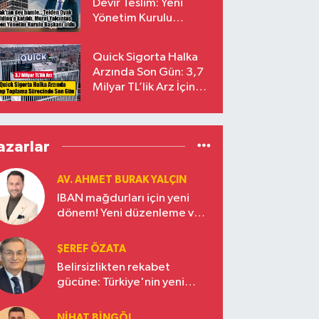
Devir Teslim: Yeni
Yönetim Kurulu
Başkanı Prof. Dr. Murat
Yalçıntaş Oldu!
Quick Sigorta Halka
Arzında Son Gün: 3,7
Milyar TL’lik Arz İçin
Talepler Bugün Sona
Eriyor
azarlar
AV. AHMET BURAK YALÇIN
IBAN mağdurları için yeni
dönem! Yeni düzenleme ve
ceza indirim oranları
ŞEREF ÖZATA
Belirsizlikten rekabet
gücüne: Türkiye'nin yeni
ekonomi vizyonu
NIHAT BINGÖL