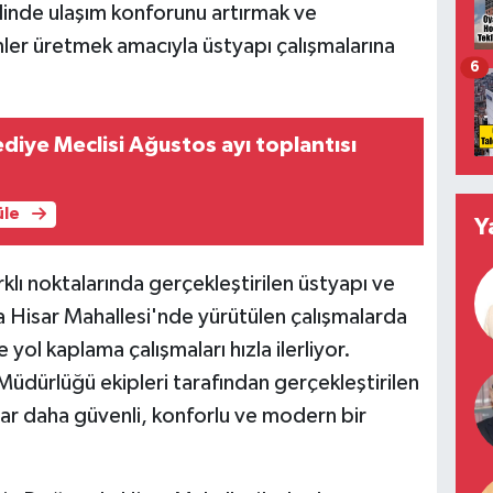
linde ulaşım konforunu artırmak ve
ümler üretmek amacıyla üstyapı çalışmalarına
6
diye Meclisi Ağustos ayı toplantısı
üle
Y
klı noktalarında gerçekleştirilen üstyapı ve
a Hisar Mahallesi'nde yürütülen çalışmalarda
e yol kaplama çalışmaları hızla ilerliyor.
Müdürlüğü ekipleri tarafından gerçekleştirilen
llar daha güvenli, konforlu ve modern bir