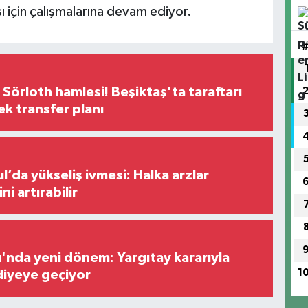
ı için çalışmalarına devam ediyor.
 Sörloth hamlesi! Beşiktaş'ta taraftarı
ek transfer planı
l’da yükseliş ivmesi: Halka arzlar
ini artırabilir
ı'nda yeni dönem: Yargıtay kararıyla
1
diyeye geçiyor