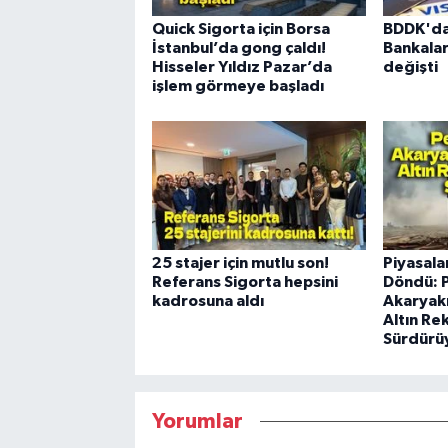
Quick Sigorta için Borsa
BDDK'dan
İstanbul’da gong çaldı!
Bankaları
Hisseler Yıldız Pazar’da
değişti
işlem görmeye başladı
25 stajer için mutlu son!
Piyasala
Referans Sigorta hepsini
Döndü: P
kadrosuna aldı
Akaryakı
Altın Re
Sürdürü
Yorumlar