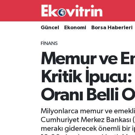
Güncel
Hava Durumu
Güncel
Ekonomi
Borsa Haberleri
Ekonomi
Trafik Durumu
FINANS
Memur ve E
Borsa Haberleri
Süper Lig Puan Durumu ve Fikstür
İş Dünyası
Tüm Manşetler
Kritik İpuc
Lojistik
Son Dakika Haberleri
Oranı Belli 
Otovitrin
Haber Arşivi
Milyonlarca memur ve emekli,
Asayiş
Cumhuriyet Merkez Bankası (T
merakı giderecek önemli bir i
Magazin