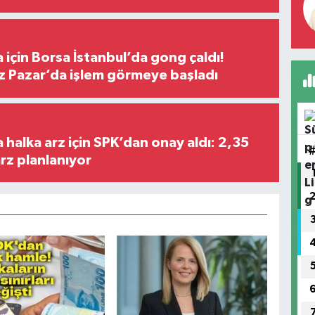
 için Borsa İstanbul’da gong çaldı!
ız Pazar’da işlem görmeye başladı
halka arz için SPK’dan onay aldı: 2,35
arz planlanıyor