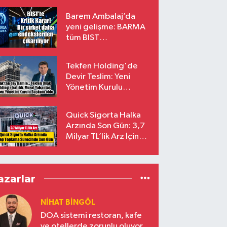
Barem Ambalaj’da
yeni gelişme: BARMA
tüm BIST
endekslerinden
çıkarılıyor
Tekfen Holding'de
Devir Teslim: Yeni
Yönetim Kurulu
Başkanı Prof. Dr. Murat
Yalçıntaş Oldu!
Quick Sigorta Halka
Arzında Son Gün: 3,7
Milyar TL’lik Arz İçin
Talepler Bugün Sona
Eriyor
azarlar
NIHAT BINGÖL
DOA sistemi restoran, kafe
ve otellerde zorunlu oluyor