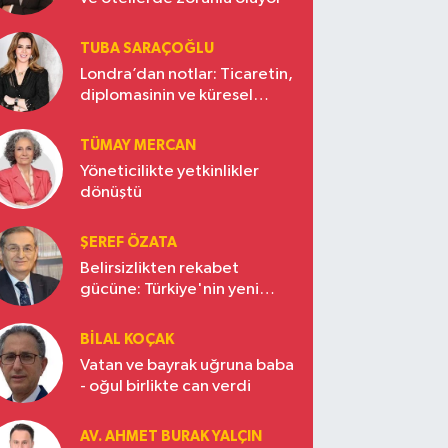
TUBA SARAÇOĞLU
Londra’dan notlar: Ticaretin,
diplomasinin ve küresel
vizyonun başkentinde
Türkiye’nin yükselen gücü
TÜMAY MERCAN
Yöneticilikte yetkinlikler
dönüştü
ŞEREF ÖZATA
Belirsizlikten rekabet
gücüne: Türkiye'nin yeni
ekonomi vizyonu
BILAL KOÇAK
Vatan ve bayrak uğruna baba
- oğul birlikte can verdi
AV. AHMET BURAK YALÇIN