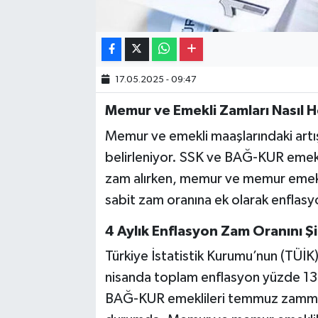
17.05.2025 - 09:47
Memur ve Emekli Zamları Nasıl 
Memur ve emekli maaşlarındaki artış
belirleniyor. SSK ve BAĞ-KUR emeklile
zam alırken, memur ve memur emekli
sabit zam oranına ek olarak enflasyo
4 Aylık Enflasyon Zam Oranını Ş
Türkiye İstatistik Kurumu’nun (TÜİK)
nisanda toplam enflasyon yüzde 13
BAĞ-KUR emeklileri temmuz zammını