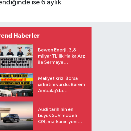
endiğinde ise 6 aylık
rend Haberler
Bewen Enerji, 3,8
milyar TL'lik Halka Arz
ile Sermaye
Piyasalarına Adım
Atıyor
Maliyet krizi Borsa
şirketini vurdu: Barem
Ambalaj’da
konkordato süreci
Audi tarihinin en
büyük SUV modeli
Q9, markanın yeni
amiral gemisi oluyor