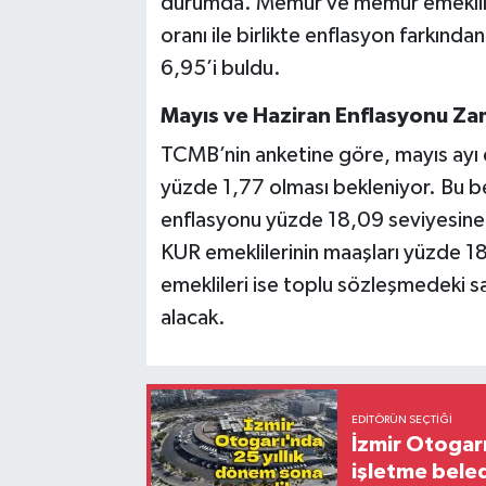
durumda. Memur ve memur emekliler
oranı ile birlikte enflasyon farkın
6,95’i buldu.
Mayıs ve Haziran Enflasyonu Za
TCMB’nin anketine göre, mayıs ayı 
yüzde 1,77 olması bekleniyor. Bu bek
enflasyonu yüzde 18,09 seviyesin
KUR emeklilerinin maaşları yüzde
emeklileri ise toplu sözleşmedeki s
alacak.
EDITÖRÜN SEÇTIĞI
İzmir Otogar
işletme bele