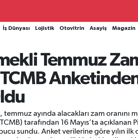
İş Dünyası
Lojistik
Otovitrin
Asayiş
Magazin
mekli Temmuz Zam
u: TCMB Anketinde
Oldu
 temmuz ayında alacakları zam oranını me
CMB) tarafından 16 Mayıs’ta açıklanan Piy
pucu sundu. Anket verilerine göre yılın ilk