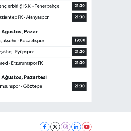
nçlerbirliği S.K. - Fenerbahçe
21:30
ziantep FK - Alanyaspor
21:30
6 Ağustos, Pazar
şakşehir - Kocaelispor
19:00
şiktaş - Eyüpspor
21:30
ed - Erzurumspor FK
21:30
7 Ağustos, Pazartesi
msunspor - Göztepe
21:30