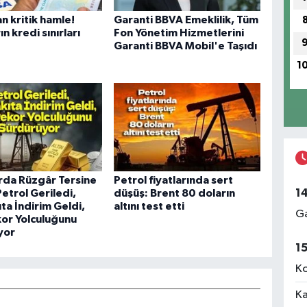
 kritik hamle!
Garanti BBVA Emeklilik, Tüm
n kredi sınırları
Fon Yönetim Hizmetlerini
Garanti BBVA Mobil'e Taşıdı
1
rda Rüzgâr Tersine
Petrol fiyatlarında sert
1
etrol Geriledi,
düşüş: Brent 80 doların
ta İndirim Geldi,
altını test etti
Ga
kor Yolculuğunu
yor
1
Ko
Ka