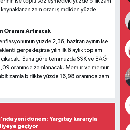
inin ise toplu sözleşmedeki yüzde 5’lik zam
dan kaynaklanan zam oranı şimdiden yüzde
m Oranını Artıracak
enflasyonunun yüzde 2,36, haziran ayının ise
lenti gerçekleşirse yılın ilk 6 aylık toplam
e çıkacak. Buna göre temmuzda SSK ve BAĞ-
 18,09 oranında zamlanacak. Memur ve memur
abit zamla birlikte yüzde 16,98 oranında zam
ı'nda yeni dönem: Yargıtay kararıyla
diyeye geçiyor