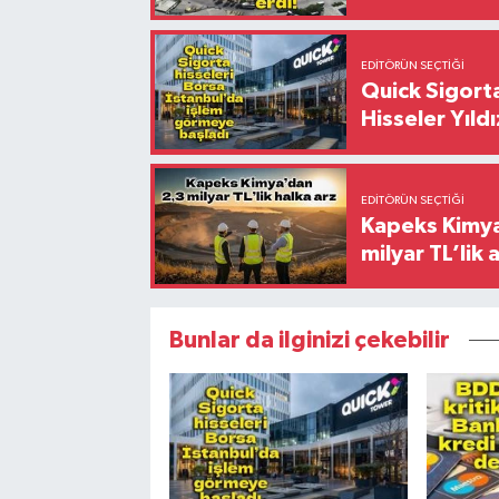
EDITÖRÜN SEÇTIĞI
Quick Sigorta
Hisseler Yıld
EDITÖRÜN SEÇTIĞI
Kapeks Kimya 
milyar TL’lik 
Bunlar da ilginizi çekebilir