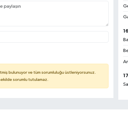
Ge
Ga
1
Ba
Be
Am
tmiş bulunuyor ve tüm sorumluluğu üstleniyorsunuz.
1
 şekilde sorumlu tutulamaz.
Sa