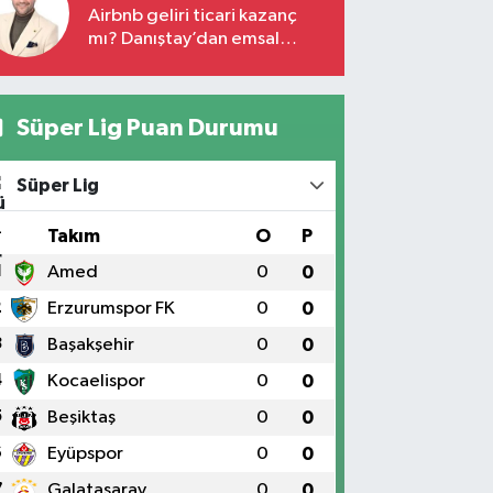
Airbnb geliri ticari kazanç
mı? Danıştay’dan emsal
karar!
Süper Lig Puan Durumu
Süper Lig
#
Takım
O
P
1
Amed
0
0
2
Erzurumspor FK
0
0
3
Başakşehir
0
0
4
Kocaelispor
0
0
5
Beşiktaş
0
0
6
Eyüpspor
0
0
7
Galatasaray
0
0