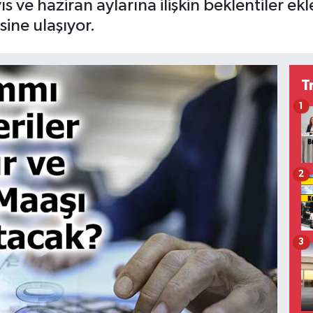
 ve haziran aylarına ilişkin beklentiler ekl
ine ulaşıyor.
T
1
2
3