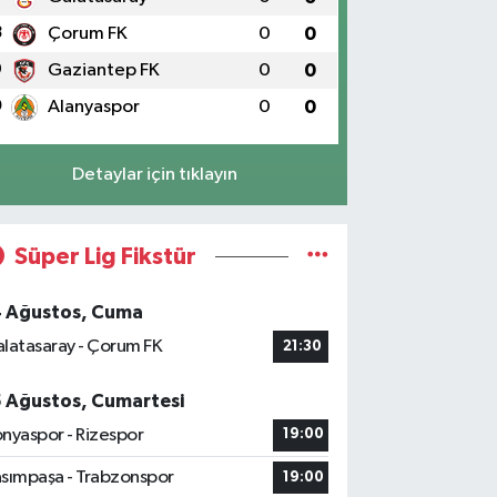
8
Çorum FK
0
0
9
Gaziantep FK
0
0
0
Alanyaspor
0
0
Detaylar için tıklayın
Süper Lig Fikstür
4 Ağustos, Cuma
latasaray - Çorum FK
21:30
5 Ağustos, Cumartesi
nyaspor - Rizespor
19:00
sımpaşa - Trabzonspor
19:00