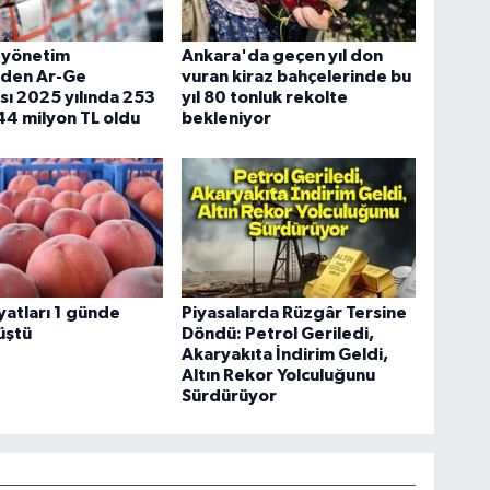
 yönetim
Ankara'da geçen yıl don
nden Ar-Ge
vuran kiraz bahçelerinde bu
ı 2025 yılında 253
yıl 80 tonluk rekolte
44 milyon TL oldu
bekleniyor
iyatları 1 günde
Piyasalarda Rüzgâr Tersine
üştü
Döndü: Petrol Geriledi,
Akaryakıta İndirim Geldi,
Altın Rekor Yolculuğunu
Sürdürüyor