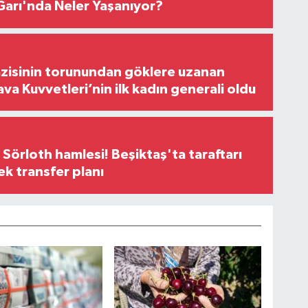
arı'nda Neler Yaşanıyor?
zisinin torunundan göklere uzanan
ava Kuvvetleri’nin ilk kadın generali oldu
 Sörloth hamlesi! Beşiktaş'ta taraftarı
ek transfer planı