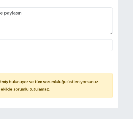
tmiş bulunuyor ve tüm sorumluluğu üstleniyorsunuz.
 şekilde sorumlu tutulamaz.