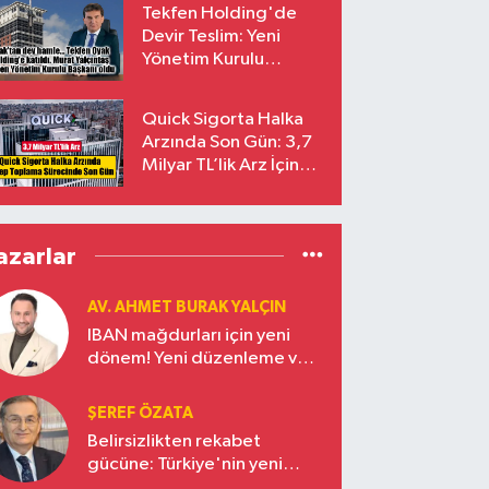
Tekfen Holding'de
Devir Teslim: Yeni
Yönetim Kurulu
Başkanı Prof. Dr. Murat
Yalçıntaş Oldu!
Quick Sigorta Halka
Arzında Son Gün: 3,7
Milyar TL’lik Arz İçin
Talepler Bugün Sona
Eriyor
azarlar
AV. AHMET BURAK YALÇIN
IBAN mağdurları için yeni
dönem! Yeni düzenleme ve
ceza indirim oranları
ŞEREF ÖZATA
Belirsizlikten rekabet
gücüne: Türkiye'nin yeni
ekonomi vizyonu