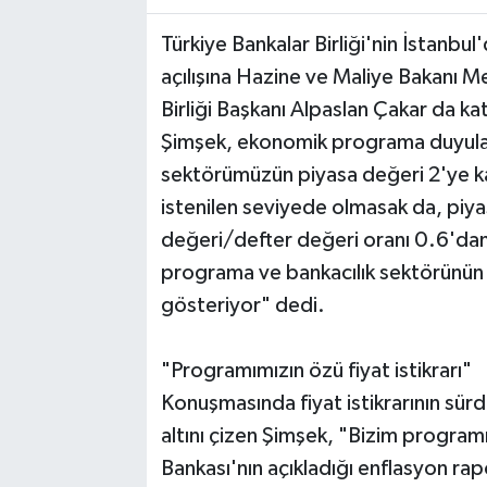
Türkiye Bankalar Birliği'nin İstanbu
açılışına Hazine ve Maliye Bakanı Me
Birliği Başkanı Alpaslan Çakar da kat
Şimşek, ekonomik programa duyulan
sektörümüzün piyasa değeri 2'ye ka
istenilen seviyede olmasak da, piy
değeri/defter değeri oranı 0.6'dan 1
programa ve bankacılık sektörünün g
gösteriyor" dedi.
"Programımızın özü fiyat istikrarı"
Konuşmasında fiyat istikrarının sür
altını çizen Şimşek, "Bizim programı
Bankası'nın açıkladığı enflasyon ra