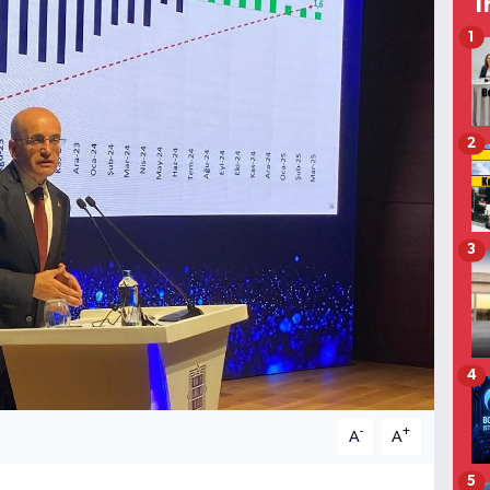
T
1
2
3
4
-
+
A
A
5