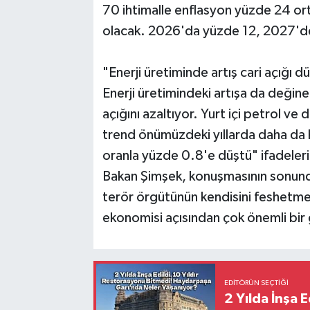
70 ihtimalle enflasyon yüzde 24 or
olacak. 2026'da yüzde 12, 2027'de 
"Enerji üretiminde artış cari açığı 
Enerji üretimindeki artışa da değine
açığını azaltıyor. Yurt içi petrol ve
trend önümüzdeki yıllarda daha da hız
oranla yüzde 0.8'e düştü" ifadelerin
Bakan Şimşek, konuşmasının sonun
terör örgütünün kendisini feshetmes
ekonomisi açısından çok önemli bir 
EDITÖRÜN SEÇTIĞI
2 Yılda İnşa 