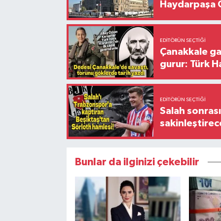
Haydarpaşa G
EDITÖRÜN SEÇTIĞI
Çanakkale ga
gurur: Türk H
EDITÖRÜN SEÇTIĞI
Salah sonrası
sakinleştirec
Bunlar da ilginizi çekebilir