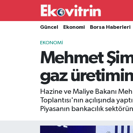
Güncel
Hava Durumu
Güncel
Ekonomi
Borsa Haberleri
Ekonomi
Trafik Durumu
EKONOMI
Mehmet Şimşe
Borsa Haberleri
Süper Lig Puan Durumu ve Fikstür
İş Dünyası
Tüm Manşetler
gaz üretimin
Lojistik
Son Dakika Haberleri
Hazine ve Maliye Bakanı Mehm
Otovitrin
Haber Arşivi
Toplantısı'nın açılışında yap
Piyasanın bankacılık sektörü
Asayiş
Magazin