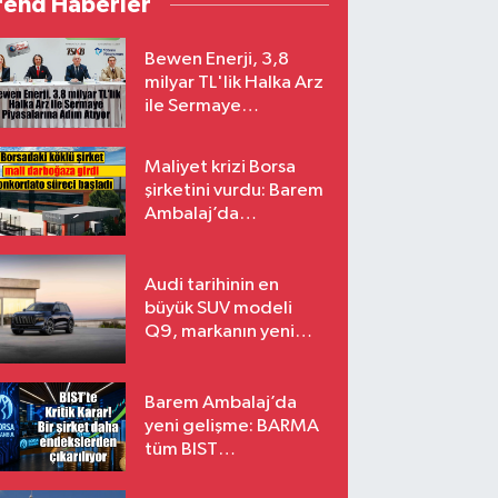
rend Haberler
Bewen Enerji, 3,8
milyar TL'lik Halka Arz
ile Sermaye
Piyasalarına Adım
Atıyor
Maliyet krizi Borsa
şirketini vurdu: Barem
Ambalaj’da
konkordato süreci
Audi tarihinin en
büyük SUV modeli
Q9, markanın yeni
amiral gemisi oluyor
Barem Ambalaj’da
yeni gelişme: BARMA
tüm BIST
endekslerinden
çıkarılıyor