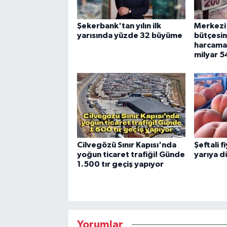
Şekerbank'tan yılın ilk
Merkezi
yarısında yüzde 32 büyüme
bütçesi
harcamas
milyar 5
Cilvegözü Sınır Kapısı'nda
Şeftali f
yoğun ticaret trafiği! Günde
yarıya d
1.500 tır geçiş yapıyor
Yorumlar