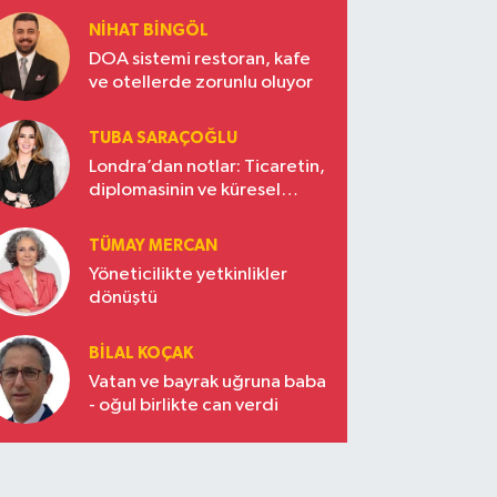
NIHAT BINGÖL
DOA sistemi restoran, kafe
ve otellerde zorunlu oluyor
TUBA SARAÇOĞLU
Londra’dan notlar: Ticaretin,
diplomasinin ve küresel
vizyonun başkentinde
Türkiye’nin yükselen gücü
TÜMAY MERCAN
Yöneticilikte yetkinlikler
dönüştü
BILAL KOÇAK
Vatan ve bayrak uğruna baba
- oğul birlikte can verdi