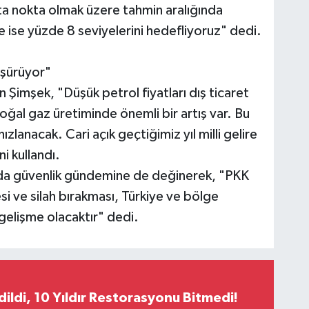
ta nokta olmak üzere tahmin aralığında
ise yüzde 8 seviyelerini hedefliyoruz" dedi.
düşürüyor"
n Şimşek, "Düşük petrol fiyatları dış ticaret
 doğal gaz üretiminde önemli bir artış var. Bu
lanacak. Cari açık geçtiğimiz yıl milli gelire
i kullandı.
da güvenlik gündemine de değinerek, "PKK
i ve silah bırakması, Türkiye ve bölge
gelişme olacaktır" dedi.
Edildi, 10 Yıldır Restorasyonu Bitmedi!