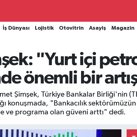
İş Dünyası
Lojistik
Otovitrin
Asayiş
Magazin
k: "Yurt içi petro
de önemli bir artış
et Şimşek, Türkiye Bankalar Birliği'nin (T
tığı konuşmada, "Bankacılık sektörümüzün p
ne ve programa olan güveni arttı" dedi.