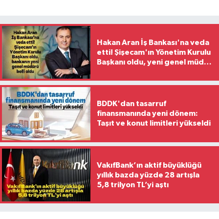
Hakan Aran İş Bankası'na veda
etti! Şişecam'ın Yönetim Kurulu
Başkanı oldu, yeni genel müdür
belli oldu
BDDK'dan tasarruf
finansmanında yeni dönem:
Taşıt ve konut limitleri yükseldi
VakıfBank’ın aktif büyüklüğü
yıllık bazda yüzde 28 artışla
5,8 trilyon TL’yi aştı