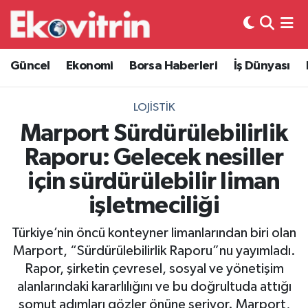
Güncel
Hava Durumu
Güncel
Ekonomi
Borsa Haberleri
İş Dünyası
Ekonomi
Trafik Durumu
LOJISTIK
Borsa Haberleri
Süper Lig Puan Durumu ve Fikstür
Marport Sürdürülebilirlik
Raporu: Gelecek nesiller
İş Dünyası
Tüm Manşetler
için sürdürülebilir liman
Lojistik
Son Dakika Haberleri
işletmeciliği
Otovitrin
Haber Arşivi
Türkiye’nin öncü konteyner limanlarından biri olan
Marport, “Sürdürülebilirlik Raporu”nu yayımladı.
Asayiş
Rapor, şirketin çevresel, sosyal ve yönetişim
alanlarındaki kararlılığını ve bu doğrultuda attığı
Magazin
somut adımları gözler önüne seriyor. Marport,