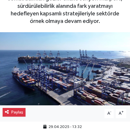
sürdürülebilirlik alanında fark yaratmayı
Gayrimenkul
hedefleyen kapsamlı stratejileriyle sektörde
örnek olmaya devam ediyor.
Spor
Eğitim
Paylaş
-
+
A
A
29.04.2025 - 13:32