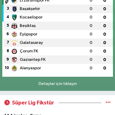
2
Erzurumspor FK
0
0
3
Başakşehir
0
0
4
Kocaelispor
0
0
5
Beşiktaş
0
0
6
Eyüpspor
0
0
7
Galatasaray
0
0
8
Çorum FK
0
0
9
Gaziantep FK
0
0
10
Alanyaspor
0
0
Detaylar için tıklayın
Süper Lig Fikstür