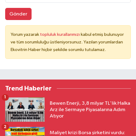
Gönder
Yorum yazarak
topluluk kurallarımızı
kabul etmiş bulunuyor
ve tüm sorumluluğu üstleniyorsunuz. Yazılan yorumlardan
Ekovitrin Haber hiçbir şekilde sorumlu tutulamaz.
Trend Haberler
1
Bewen Enerji, 3,8 milyar TL'lik Halka
Arz ile Sermaye Piyasalarına Adım
Atıyor
2
Maliyet krizi Borsa şirketini vurdu: