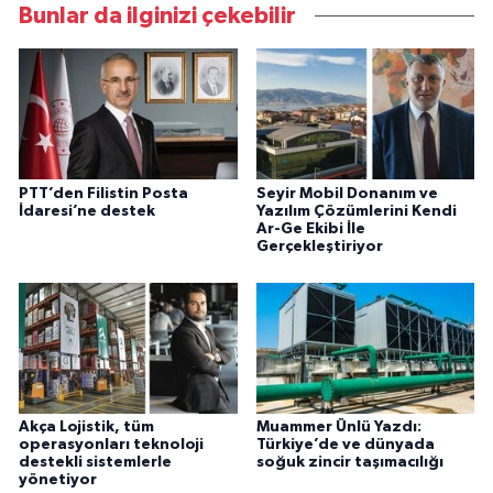
Bunlar da ilginizi çekebilir
PTT’den Filistin Posta
Seyir Mobil Donanım ve
İdaresi’ne destek
Yazılım Çözümlerini Kendi
Ar-Ge Ekibi İle
Gerçekleştiriyor
Akça Lojistik, tüm
Muammer Ünlü Yazdı:
operasyonları teknoloji
Türkiye’de ve dünyada
destekli sistemlerle
soğuk zincir taşımacılığı
yönetiyor