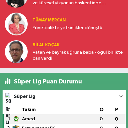
ve küresel vizyonun başkentinde
Türkiye’nin yükselen gücü
TÜMAY MERCAN
Yöneticilikte yetkinlikler dönüştü
BILAL KOÇAK
Vatan ve bayrak uğruna baba - oğul birlikte
can verdi
Süper Lig Puan Durumu
Süper Lig
#
Takım
O
P
1
Amed
0
0