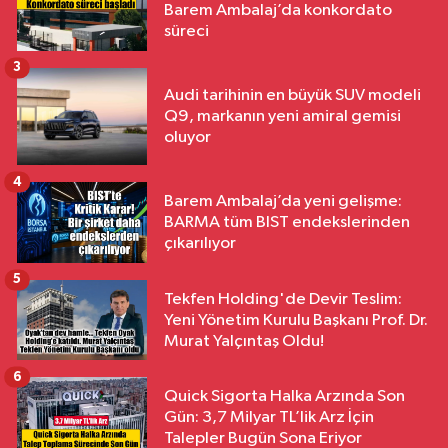
Barem Ambalaj’da konkordato
süreci
3
Audi tarihinin en büyük SUV modeli
Q9, markanın yeni amiral gemisi
oluyor
4
Barem Ambalaj’da yeni gelişme:
BARMA tüm BIST endekslerinden
çıkarılıyor
5
Tekfen Holding'de Devir Teslim:
Yeni Yönetim Kurulu Başkanı Prof. Dr.
Murat Yalçıntaş Oldu!
6
Quick Sigorta Halka Arzında Son
Gün: 3,7 Milyar TL’lik Arz İçin
Talepler Bugün Sona Eriyor