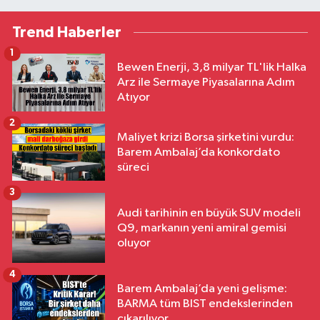
Trend Haberler
1
Bewen Enerji, 3,8 milyar TL'lik Halka
Arz ile Sermaye Piyasalarına Adım
Atıyor
2
Maliyet krizi Borsa şirketini vurdu:
Barem Ambalaj’da konkordato
süreci
3
Audi tarihinin en büyük SUV modeli
Q9, markanın yeni amiral gemisi
oluyor
4
Barem Ambalaj’da yeni gelişme:
BARMA tüm BIST endekslerinden
çıkarılıyor