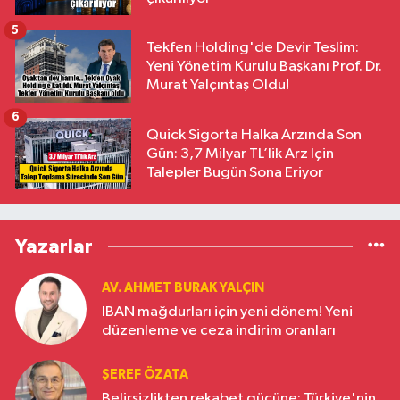
5
Tekfen Holding'de Devir Teslim:
Yeni Yönetim Kurulu Başkanı Prof. Dr.
Murat Yalçıntaş Oldu!
6
Quick Sigorta Halka Arzında Son
Gün: 3,7 Milyar TL’lik Arz İçin
Talepler Bugün Sona Eriyor
Yazarlar
AV. AHMET BURAK YALÇIN
IBAN mağdurları için yeni dönem! Yeni
düzenleme ve ceza indirim oranları
ŞEREF ÖZATA
Belirsizlikten rekabet gücüne: Türkiye'nin