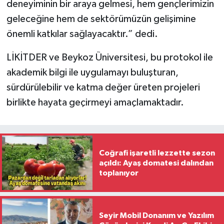
deneyiminin bir araya gelmesi, hem gençlerimizin
geleceğine hem de sektörümüzün gelişimine
önemli katkılar sağlayacaktır.” dedi.
LİKİTDER ve Beykoz Üniversitesi, bu protokol ile
akademik bilgi ile uygulamayı buluşturan,
sürdürülebilir ve katma değer üreten projeleri
birlikte hayata geçirmeyi amaçlamaktadır.
Coğrafi işaretli lezzette sezon
açıldı: Ayaş domatesi dalından
toplanıyor
Seyir Mobil Donanım ve Yazılım