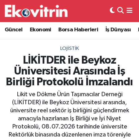
Güncel
Hava Durumu
Güncel
Ekonomi
Borsa Haberleri
İş Dünyası
Ekonomi
Trafik Durumu
LOJISTIK
Borsa Haberleri
Süper Lig Puan Durumu ve Fikstür
LİKİTDER ile Beykoz
Üniversitesi Arasında İş
İş Dünyası
Tüm Manşetler
Birliği Protokolü İmzalandı
Lojistik
Son Dakika Haberleri
Likit ve Dökme Ürün Taşımacılar Derneği
(LİKİTDER) ile Beykoz Üniversitesi arasında,
Otovitrin
Haber Arşivi
üniversite reel sektör iş birliğini güçlendirmek
amacıyla hazırlanan İş Birliği ve İyi Niyet
Asayiş
Protokolü, 08.07.2026 tarihinde üniversite
Rektörlük binasında düzenlenen imza töreniyle
Magazin