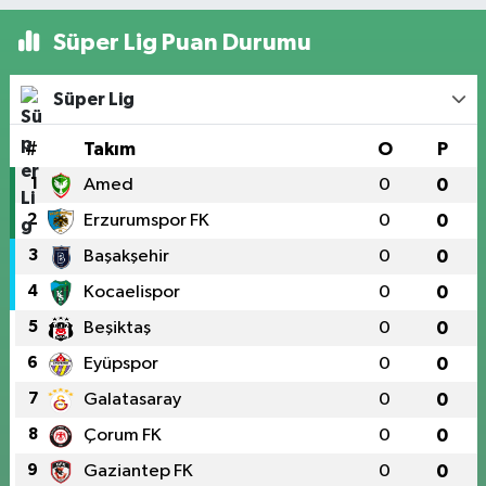
Süper Lig Puan Durumu
Süper Lig
#
Takım
O
P
1
Amed
0
0
2
Erzurumspor FK
0
0
3
Başakşehir
0
0
4
Kocaelispor
0
0
5
Beşiktaş
0
0
6
Eyüpspor
0
0
7
Galatasaray
0
0
8
Çorum FK
0
0
9
Gaziantep FK
0
0