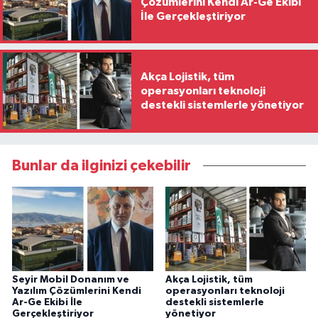
Çözümlerini Kendi Ar-Ge Ekibi
İle Gerçekleştiriyor
Akça Lojistik, tüm
operasyonları teknoloji
destekli sistemlerle yönetiyor
Bunlar da ilginizi çekebilir
Seyir Mobil Donanım ve
Akça Lojistik, tüm
Yazılım Çözümlerini Kendi
operasyonları teknoloji
Ar-Ge Ekibi İle
destekli sistemlerle
Gerçekleştiriyor
yönetiyor