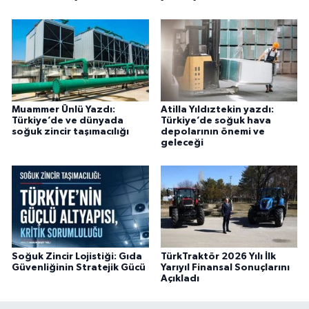
Muammer Ünlü Yazdı:
Atilla Yıldıztekin yazdı:
Türkiye’de ve dünyada
Türkiye’de soğuk hava
soğuk zincir taşımacılığı
depolarının önemi ve
geleceği
Soğuk Zincir Lojistiği: Gıda
TürkTraktör 2026 Yılı İlk
Güvenliğinin Stratejik Gücü
Yarıyıl Finansal Sonuçlarını
Açıkladı