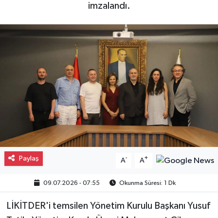
imzalandı.
Gayrimenkul
Spor
Eğitim
Paylaş
-
+
A
A
09.07.2026 - 07:55
Okunma Süresi: 1 Dk
LİKİTDER'i temsilen Yönetim Kurulu Başkanı Yusuf