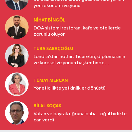
yeni ekonomi vizyonu
NIHAT BINGÖL
DOA sistemi restoran, kafe ve otellerde
zorunlu oluyor
TUBA SARAÇOĞLU
Londra’dan notlar: Ticaretin, diplomasinin
ve küresel vizyonun başkentinde
Türkiye’nin yükselen gücü
TÜMAY MERCAN
Yöneticilikte yetkinlikler dönüştü
BILAL KOÇAK
Vatan ve bayrak uğruna baba - oğul birlikte
can verdi