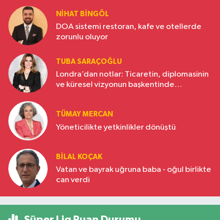
NIHAT BINGÖL
DOA sistemi restoran, kafe ve otellerde
zorunlu oluyor
TUBA SARAÇOĞLU
Londra’dan notlar: Ticaretin, diplomasinin
ve küresel vizyonun başkentinde
Türkiye’nin yükselen gücü
TÜMAY MERCAN
Yöneticilikte yetkinlikler dönüştü
BILAL KOÇAK
Vatan ve bayrak uğruna baba - oğul birlikte
can verdi
Süper Lig Puan Durumu