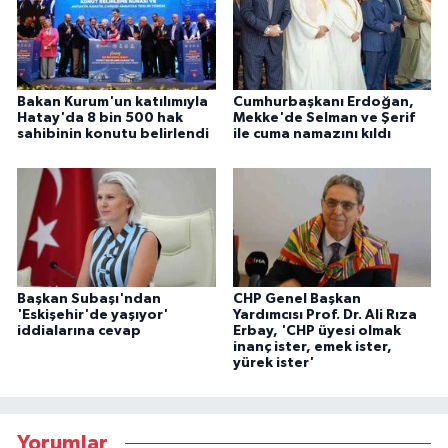
Bakan Kurum'un katılımıyla
Cumhurbaşkanı Erdoğan,
Hatay'da 8 bin 500 hak
Mekke'de Selman ve Şerif
sahibinin konutu belirlendi
ile cuma namazını kıldı
Başkan Subaşı'ndan
CHP Genel Başkan
'Eskişehir'de yaşıyor'
Yardımcısı Prof. Dr. Ali Rıza
iddialarına cevap
Erbay, 'CHP üyesi olmak
inanç ister, emek ister,
yürek ister'
Yorumlar