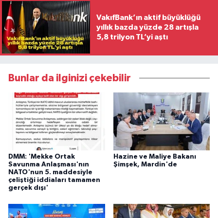
VakıfBank’ın aktif büyüklüğü
yıllık bazda yüzde 28 artışla
5,8 trilyon TL’yi aştı
Bunlar da ilginizi çekebilir
DMM: 'Mekke Ortak
Hazine ve Maliye Bakanı
Savunma Anlaşması'nın
Şimşek, Mardin'de
NATO'nun 5. maddesiyle
çeliştiği iddiaları tamamen
gerçek dışı'