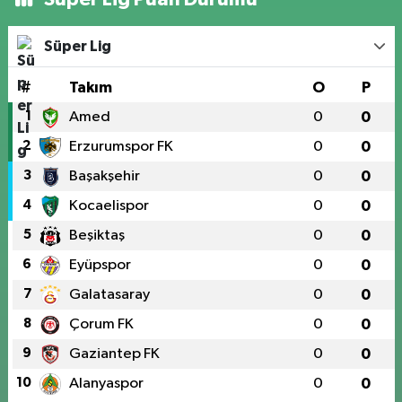
Süper Lig
#
Takım
O
P
1
Amed
0
0
2
Erzurumspor FK
0
0
3
Başakşehir
0
0
4
Kocaelispor
0
0
5
Beşiktaş
0
0
6
Eyüpspor
0
0
7
Galatasaray
0
0
8
Çorum FK
0
0
9
Gaziantep FK
0
0
10
Alanyaspor
0
0