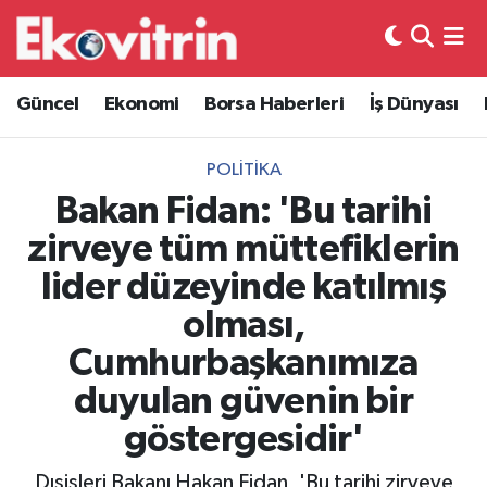
Güncel
Hava Durumu
Güncel
Ekonomi
Borsa Haberleri
İş Dünyası
Ekonomi
Trafik Durumu
POLITIKA
Borsa Haberleri
Süper Lig Puan Durumu ve Fikstür
Bakan Fidan: 'Bu tarihi
zirveye tüm müttefiklerin
İş Dünyası
Tüm Manşetler
lider düzeyinde katılmış
Lojistik
Son Dakika Haberleri
olması,
Cumhurbaşkanımıza
Otovitrin
Haber Arşivi
duyulan güvenin bir
Asayiş
göstergesidir'
Magazin
Dışişleri Bakanı Hakan Fidan, 'Bu tarihi zirveye