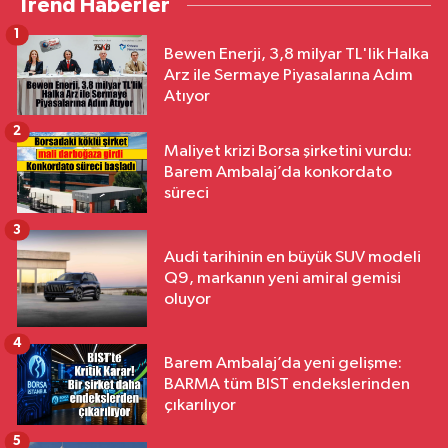
Trend Haberler
1
Bewen Enerji, 3,8 milyar TL'lik Halka
Arz ile Sermaye Piyasalarına Adım
Atıyor
2
Maliyet krizi Borsa şirketini vurdu:
Barem Ambalaj’da konkordato
süreci
3
Audi tarihinin en büyük SUV modeli
Q9, markanın yeni amiral gemisi
oluyor
4
Barem Ambalaj’da yeni gelişme:
BARMA tüm BIST endekslerinden
çıkarılıyor
5