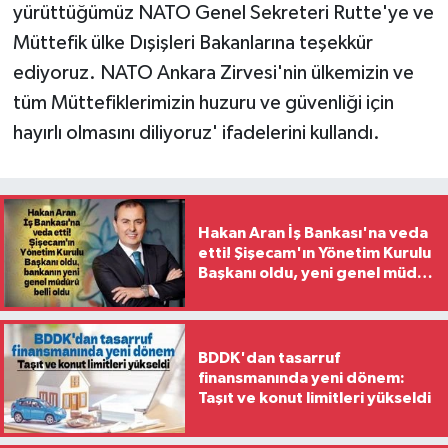
yürüttüğümüz NATO Genel Sekreteri Rutte'ye ve
Müttefik ülke Dışişleri Bakanlarına teşekkür
ediyoruz. NATO Ankara Zirvesi'nin ülkemizin ve
tüm Müttefiklerimizin huzuru ve güvenliği için
hayırlı olmasını diliyoruz' ifadelerini kullandı.
Hakan Aran İş Bankası'na veda
etti! Şişecam'ın Yönetim Kurulu
Başkanı oldu, yeni genel müdür
belli oldu
BDDK'dan tasarruf
finansmanında yeni dönem:
Taşıt ve konut limitleri yükseldi