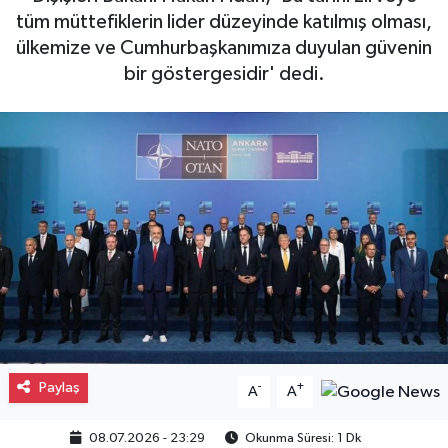
tüm müttefiklerin lider düzeyinde katılmış olması,
Gayrimenkul
ülkemize ve Cumhurbaşkanımıza duyulan güvenin
bir göstergesidir' dedi.
Spor
Eğitim
Paylaş
-
+
A
A
08.07.2026 - 23:29
Okunma Süresi: 1 Dk