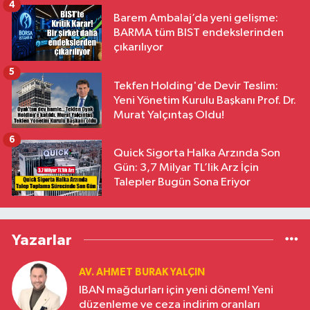
4
Barem Ambalaj’da yeni gelişme:
BARMA tüm BIST endekslerinden
çıkarılıyor
5
Tekfen Holding'de Devir Teslim:
Yeni Yönetim Kurulu Başkanı Prof. Dr.
Murat Yalçıntaş Oldu!
6
Quick Sigorta Halka Arzında Son
Gün: 3,7 Milyar TL’lik Arz İçin
Talepler Bugün Sona Eriyor
Yazarlar
AV. AHMET BURAK YALÇIN
IBAN mağdurları için yeni dönem! Yeni
düzenleme ve ceza indirim oranları