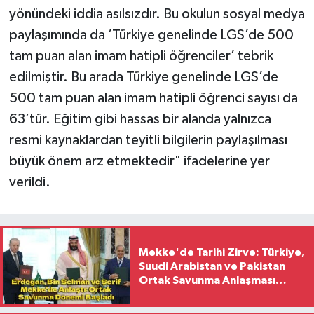
yönündeki iddia asılsızdır. Bu okulun sosyal medya
paylaşımında da ’Türkiye genelinde LGS’de 500
tam puan alan imam hatipli öğrenciler’ tebrik
edilmiştir. Bu arada Türkiye genelinde LGS’de
500 tam puan alan imam hatipli öğrenci sayısı da
63’tür. Eğitim gibi hassas bir alanda yalnızca
resmi kaynaklardan teyitli bilgilerin paylaşılması
büyük önem arz etmektedir" ifadelerine yer
verildi.
Mekke'de Tarihi Zirve: Türkiye,
Suudi Arabistan ve Pakistan
Ortak Savunma Anlaşması
İmzaladı