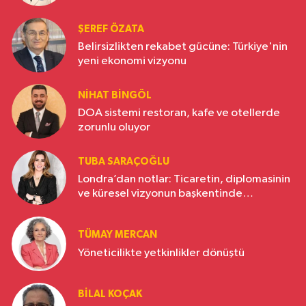
ŞEREF ÖZATA
Belirsizlikten rekabet gücüne: Türkiye'nin
yeni ekonomi vizyonu
NIHAT BINGÖL
DOA sistemi restoran, kafe ve otellerde
zorunlu oluyor
TUBA SARAÇOĞLU
Londra’dan notlar: Ticaretin, diplomasinin
ve küresel vizyonun başkentinde
Türkiye’nin yükselen gücü
TÜMAY MERCAN
Yöneticilikte yetkinlikler dönüştü
BILAL KOÇAK