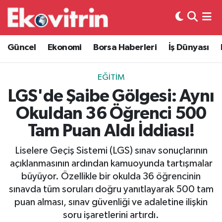
Güncel
Hava Durumu
Güncel
Ekonomi
Borsa Haberleri
İş Dünyası
Ekonomi
Trafik Durumu
EĞITIM
Borsa Haberleri
Süper Lig Puan Durumu ve Fikstür
LGS'de Şaibe Gölgesi: Aynı
Okuldan 36 Öğrenci 500
İş Dünyası
Tüm Manşetler
Tam Puan Aldı İddiası!
Lojistik
Son Dakika Haberleri
Liselere Geçiş Sistemi (LGS) sınav sonuçlarının
açıklanmasının ardından kamuoyunda tartışmalar
Otovitrin
Haber Arşivi
büyüyor. Özellikle bir okulda 36 öğrencinin
sınavda tüm soruları doğru yanıtlayarak 500 tam
Asayiş
puan alması, sınav güvenliği ve adaletine ilişkin
soru işaretlerini artırdı.
Magazin