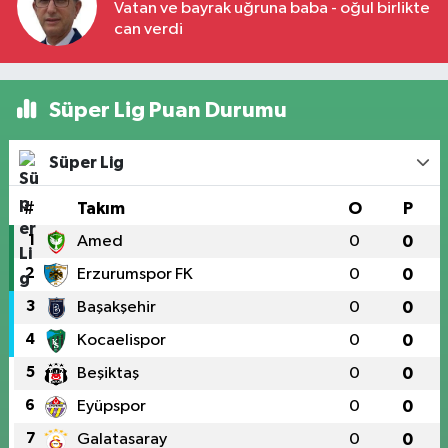
Vatan ve bayrak uğruna baba - oğul birlikte
can verdi
Süper Lig Puan Durumu
Süper Lig
#
Takım
O
P
1
Amed
0
0
2
Erzurumspor FK
0
0
3
Başakşehir
0
0
4
Kocaelispor
0
0
5
Beşiktaş
0
0
6
Eyüpspor
0
0
7
Galatasaray
0
0