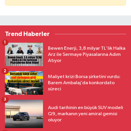
Trend Haberler
1
Bewen Enerji, 3,8 milyar TL'lik Halka
Arz ile Sermaye Piyasalarına Adım
Atıyor
2
Maliyet krizi Borsa şirketini vurdu:
Barem Ambalaj’da konkordato
süreci
3
Audi tarihinin en büyük SUV modeli
Q9, markanın yeni amiral gemisi
oluyor