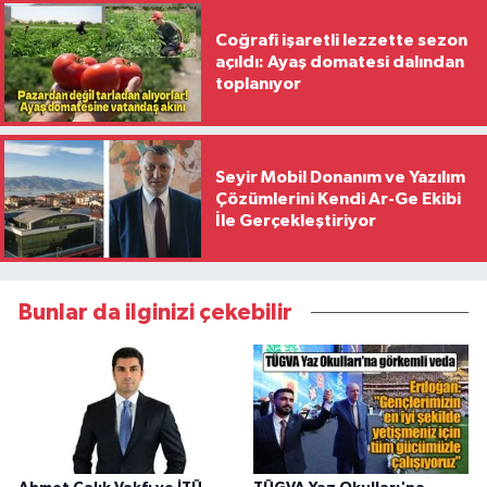
Coğrafi işaretli lezzette sezon
açıldı: Ayaş domatesi dalından
toplanıyor
Seyir Mobil Donanım ve Yazılım
Çözümlerini Kendi Ar-Ge Ekibi
İle Gerçekleştiriyor
Bunlar da ilginizi çekebilir