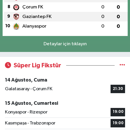
8
Çorum FK
0
0
9
Gaziantep FK
0
0
10
Alanyaspor
0
0
Detaylar için tıklayın
Süper Lig Fikstür
14 Ağustos, Cuma
Galatasaray - Çorum FK
21:30
15 Ağustos, Cumartesi
Konyaspor - Rizespor
19:00
Kasımpaşa - Trabzonspor
19:00