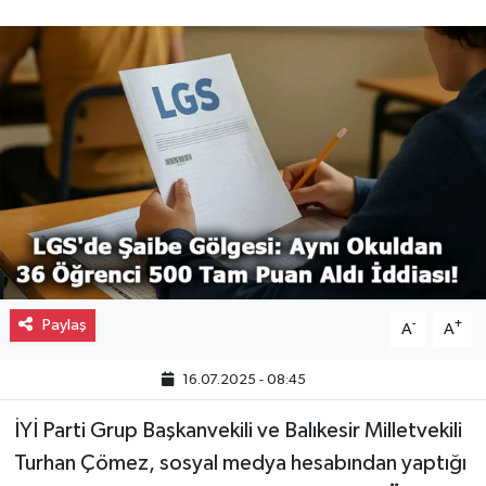
Gayrimenkul
Spor
Eğitim
Paylaş
-
+
A
A
16.07.2025 - 08:45
İYİ Parti Grup Başkanvekili ve Balıkesir Milletvekili
Turhan Çömez, sosyal medya hesabından yaptığı