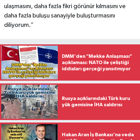
ulaşmasını, daha fazla fikri görünür kılmasını ve
daha fazla buluşu sanayiyle buluşturmasını
diliyorum.”
DMM'den "Mekke Anlaşması"
açıklaması: NATO ile çeliştiği
iddiaları gerçeği yansıtmıyor
Rusya açıklarındaki Türk kuru
yük gemisine İHA saldırısı
Hakan Aran İş Bankası'na veda