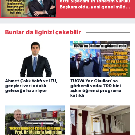
etti! Şişecam'ın Yönetim Kurulu
Başkanı oldu, yeni genel müdür
belli oldu
Bunlar da ilginizi çekebilir
Ahmet Çalık Vakfı ve İTÜ,
TÜGVA Yaz Okulları'na
gençleri veri odaklı
görkemli veda: 700 bini
geleceğe hazırlıyor
aşkın öğrenci programa
katıldı