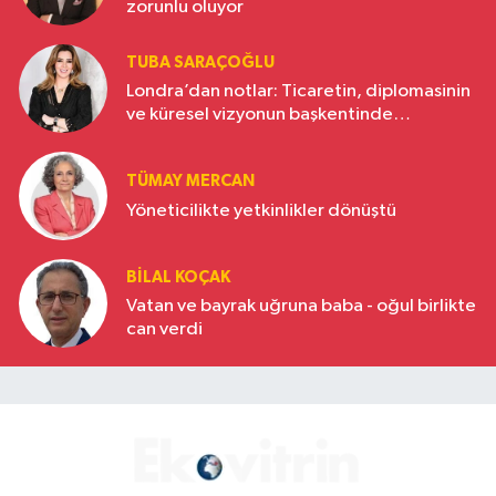
zorunlu oluyor
TUBA SARAÇOĞLU
Londra’dan notlar: Ticaretin, diplomasinin
ve küresel vizyonun başkentinde
Türkiye’nin yükselen gücü
TÜMAY MERCAN
Yöneticilikte yetkinlikler dönüştü
BILAL KOÇAK
Vatan ve bayrak uğruna baba - oğul birlikte
can verdi