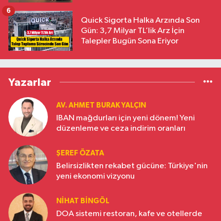
6
Quick Sigorta Halka Arzında Son
Gün: 3,7 Milyar TL’lik Arz İçin
Talepler Bugün Sona Eriyor
Yazarlar
AV. AHMET BURAK YALÇIN
IBAN mağdurları için yeni dönem! Yeni
düzenleme ve ceza indirim oranları
ŞEREF ÖZATA
Belirsizlikten rekabet gücüne: Türkiye'nin
yeni ekonomi vizyonu
NIHAT BINGÖL
DOA sistemi restoran, kafe ve otellerde