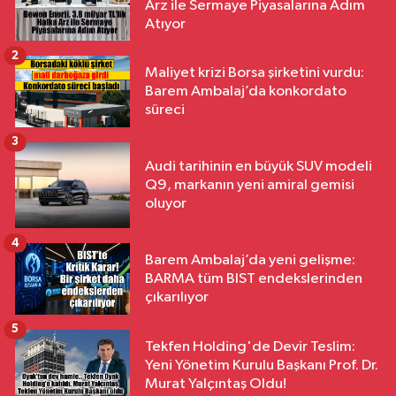
Arz ile Sermaye Piyasalarına Adım
Atıyor
2
Maliyet krizi Borsa şirketini vurdu:
Barem Ambalaj’da konkordato
süreci
3
Audi tarihinin en büyük SUV modeli
Q9, markanın yeni amiral gemisi
oluyor
4
Barem Ambalaj’da yeni gelişme:
BARMA tüm BIST endekslerinden
çıkarılıyor
5
Tekfen Holding'de Devir Teslim:
Yeni Yönetim Kurulu Başkanı Prof. Dr.
Murat Yalçıntaş Oldu!