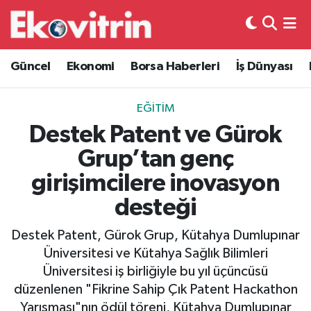
Güncel
Hava Durumu
Güncel
Ekonomi
Borsa Haberleri
İş Dünyası
Ekonomi
Trafik Durumu
EĞITIM
Borsa Haberleri
Süper Lig Puan Durumu ve Fikstür
Destek Patent ve Gürok
Grup’tan genç
İş Dünyası
Tüm Manşetler
girişimcilere inovasyon
Lojistik
Son Dakika Haberleri
desteği
Otovitrin
Haber Arşivi
Destek Patent, Gürok Grup, Kütahya Dumlupınar
Üniversitesi ve Kütahya Sağlık Bilimleri
Asayiş
Üniversitesi iş birliğiyle bu yıl üçüncüsü
düzenlenen "Fikrine Sahip Çık Patent Hackathon
Magazin
Yarışması"nın ödül töreni, Kütahya Dumlupınar