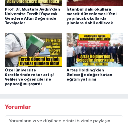
Prof. Dr. Mustafa Aydın’dan
İstanbul’daki okullara
Üniversite Tercihi Yapacak
mescit düzenlemesi: Yeni
Gençlere Altın Değerinde
yapılacak okullarda
Tavsiyeler
planlara dahil edilecek
Özel üniversite
Artaş Holding’den
ücretlerinde rekor artış!
Geleceğe değer katan
Veliler ve öğrenciler ne
eğitim yatırımı
yapacağını şaşırdı
Yorumlar