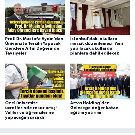
Prof. Dr. Mustafa Aydın’dan
İstanbul’daki okullara
Üniversite Tercihi Yapacak
mescit düzenlemesi: Yeni
Gençlere Altın Değerinde
yapılacak okullarda
Tavsiyeler
planlara dahil edilecek
Özel üniversite
Artaş Holding’den
ücretlerinde rekor artış!
Geleceğe değer katan
Veliler ve öğrenciler ne
eğitim yatırımı
yapacağını şaşırdı