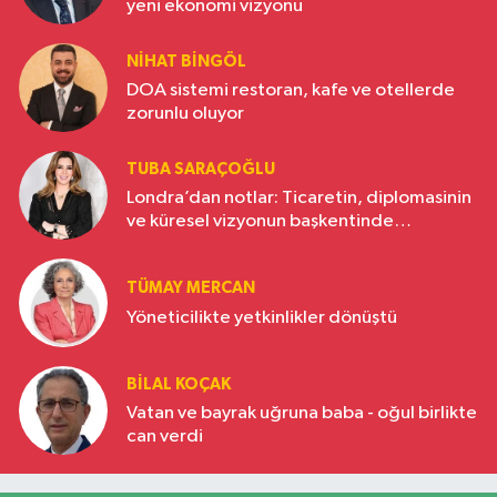
yeni ekonomi vizyonu
NIHAT BINGÖL
DOA sistemi restoran, kafe ve otellerde
zorunlu oluyor
TUBA SARAÇOĞLU
Londra’dan notlar: Ticaretin, diplomasinin
ve küresel vizyonun başkentinde
Türkiye’nin yükselen gücü
TÜMAY MERCAN
Yöneticilikte yetkinlikler dönüştü
BILAL KOÇAK
Vatan ve bayrak uğruna baba - oğul birlikte
can verdi