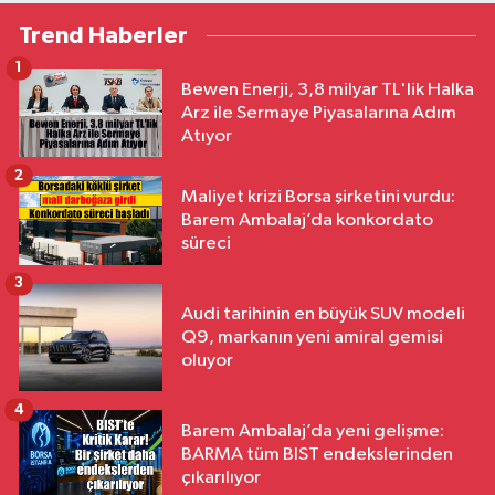
Trend Haberler
1
Bewen Enerji, 3,8 milyar TL'lik Halka
Arz ile Sermaye Piyasalarına Adım
Atıyor
2
Maliyet krizi Borsa şirketini vurdu:
Barem Ambalaj’da konkordato
süreci
3
Audi tarihinin en büyük SUV modeli
Q9, markanın yeni amiral gemisi
oluyor
4
Barem Ambalaj’da yeni gelişme:
BARMA tüm BIST endekslerinden
çıkarılıyor