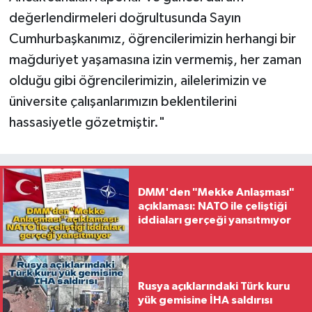
değerlendirmeleri doğrultusunda Sayın
Cumhurbaşkanımız, öğrencilerimizin herhangi bir
mağduriyet yaşamasına izin vermemiş, her zaman
olduğu gibi öğrencilerimizin, ailelerimizin ve
üniversite çalışanlarımızın beklentilerini
hassasiyetle gözetmiştir."
DMM'den "Mekke Anlaşması"
açıklaması: NATO ile çeliştiği
iddiaları gerçeği yansıtmıyor
Rusya açıklarındaki Türk kuru
yük gemisine İHA saldırısı