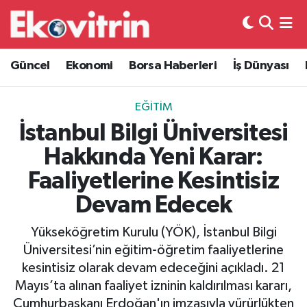
Güncel
Hava Durumu
Güncel
Ekonomi
Borsa Haberleri
İş Dünyası
Ekonomi
Trafik Durumu
EĞITIM
Borsa Haberleri
Süper Lig Puan Durumu ve Fikstür
İstanbul Bilgi Üniversitesi
Hakkında Yeni Karar:
İş Dünyası
Tüm Manşetler
Faaliyetlerine Kesintisiz
Lojistik
Son Dakika Haberleri
Devam Edecek
Otovitrin
Haber Arşivi
Yükseköğretim Kurulu (YÖK), İstanbul Bilgi
Üniversitesi’nin eğitim-öğretim faaliyetlerine
Asayiş
kesintisiz olarak devam edeceğini açıkladı. 21
Mayıs’ta alınan faaliyet izninin kaldırılması kararı,
Magazin
Cumhurbaşkanı Erdoğan'ın imzasıyla yürürlükten