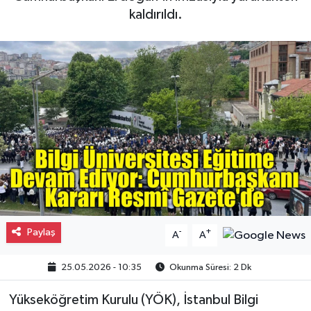
kaldırıldı.
Gayrimenkul
Spor
Eğitim
Paylaş
-
+
A
A
25.05.2026 - 10:35
Okunma Süresi: 2 Dk
Yükseköğretim Kurulu (YÖK), İstanbul Bilgi