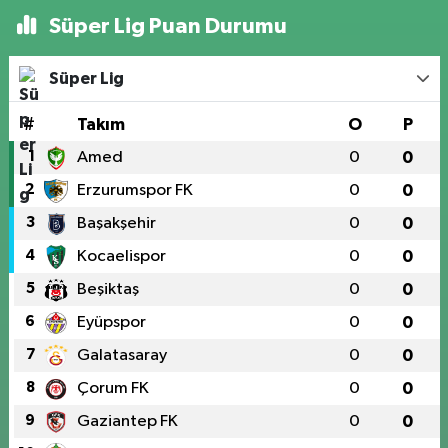
Süper Lig Puan Durumu
Süper Lig
#
Takım
O
P
1
Amed
0
0
2
Erzurumspor FK
0
0
3
Başakşehir
0
0
4
Kocaelispor
0
0
5
Beşiktaş
0
0
6
Eyüpspor
0
0
7
Galatasaray
0
0
8
Çorum FK
0
0
9
Gaziantep FK
0
0