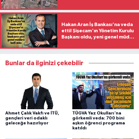
Hakan Aran İş Bankası'na veda
etti! Şişecam'ın Yönetim Kurulu
Başkanı oldu, yeni genel müdür
belli oldu
Bunlar da ilginizi çekebilir
Ahmet Çalık Vakfı ve İTÜ,
TÜGVA Yaz Okulları'na
gençleri veri odaklı
görkemli veda: 700 bini
geleceğe hazırlıyor
aşkın öğrenci programa
katıldı