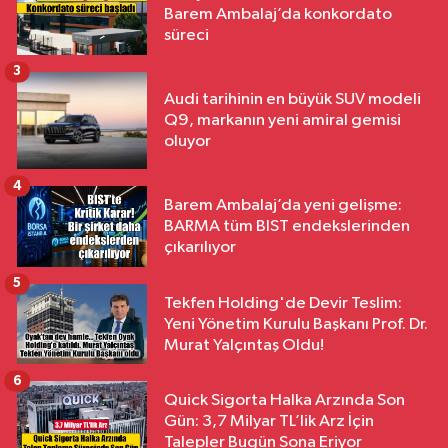
Barem Ambalaj’da konkordato
süreci
3
Audi tarihinin en büyük SUV modeli
Q9, markanın yeni amiral gemisi
oluyor
4
Barem Ambalaj’da yeni gelişme:
BARMA tüm BIST endekslerinden
çıkarılıyor
5
Tekfen Holding'de Devir Teslim:
Yeni Yönetim Kurulu Başkanı Prof. Dr.
Murat Yalçıntaş Oldu!
6
Quick Sigorta Halka Arzında Son
Gün: 3,7 Milyar TL’lik Arz İçin
Talepler Bugün Sona Eriyor