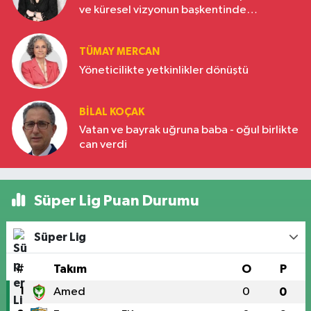
ve küresel vizyonun başkentinde
Türkiye’nin yükselen gücü
TÜMAY MERCAN
Yöneticilikte yetkinlikler dönüştü
BILAL KOÇAK
Vatan ve bayrak uğruna baba - oğul birlikte
can verdi
Süper Lig Puan Durumu
Süper Lig
#
Takım
O
P
1
Amed
0
0