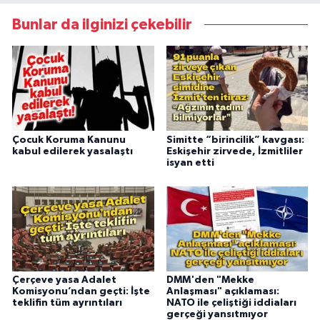
Bunlar da ilginizi çekebilir
Çocuk Koruma Kanunu
Simitte “birincilik” kavgası:
kabul edilerek yasalaştı
Eskişehir zirvede, İzmitliler
isyan etti
Çerçeve yasa Adalet
DMM'den "Mekke
Komisyonu’ndan geçti: İşte
Anlaşması" açıklaması:
teklifin tüm ayrıntıları
NATO ile çeliştiği iddiaları
gerçeği yansıtmıyor