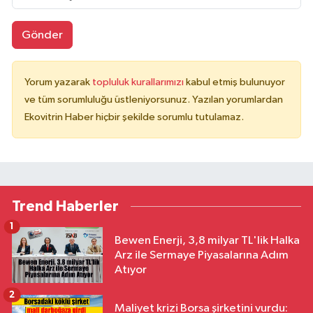
Gönder
Yorum yazarak
topluluk kurallarımızı
kabul etmiş bulunuyor
ve tüm sorumluluğu üstleniyorsunuz. Yazılan yorumlardan
Ekovitrin Haber hiçbir şekilde sorumlu tutulamaz.
Trend Haberler
1
Bewen Enerji, 3,8 milyar TL'lik Halka
Arz ile Sermaye Piyasalarına Adım
Atıyor
2
Maliyet krizi Borsa şirketini vurdu: