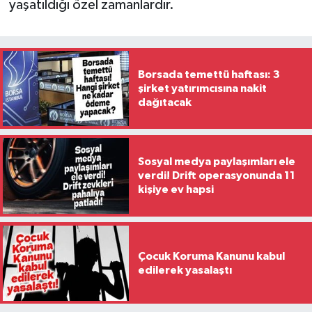
yaşatıldığı özel zamanlardır.
Borsada temettü haftası: 3
şirket yatırımcısına nakit
dağıtacak
Sosyal medya paylaşımları ele
verdi! Drift operasyonunda 11
kişiye ev hapsi
Çocuk Koruma Kanunu kabul
edilerek yasalaştı