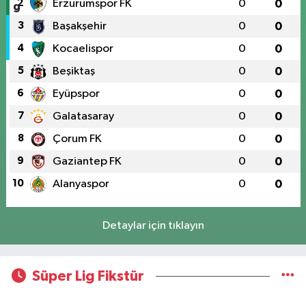
2
Erzurumspor FK
0
0
3
Başakşehir
0
0
4
Kocaelispor
0
0
5
Beşiktaş
0
0
6
Eyüpspor
0
0
7
Galatasaray
0
0
8
Çorum FK
0
0
9
Gaziantep FK
0
0
10
Alanyaspor
0
0
Detaylar için tıklayın
Süper Lig Fikstür