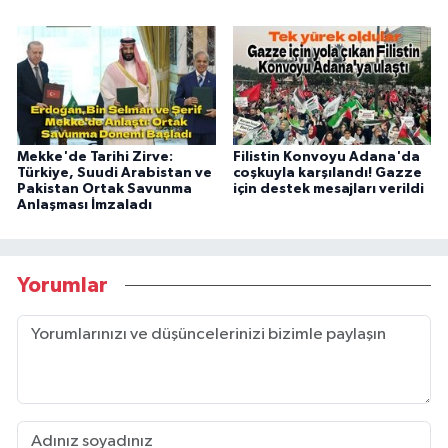
Mekke'de Tarihi Zirve:
Filistin Konvoyu Adana'da
Türkiye, Suudi Arabistan ve
coşkuyla karşılandı! Gazze
Pakistan Ortak Savunma
için destek mesajları verildi
Anlaşması İmzaladı
Yorumlar