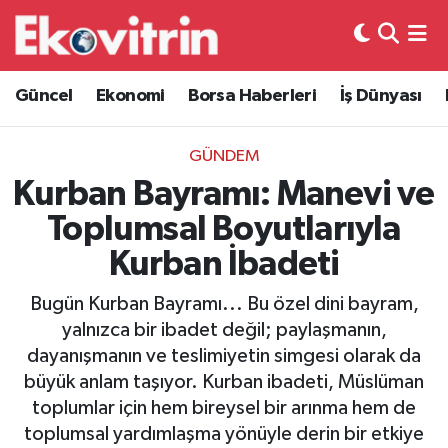
Güncel
Hava Durumu
Güncel
Ekonomi
Borsa Haberleri
İş Dünyası
Ekonomi
Trafik Durumu
GÜNDEM
Borsa Haberleri
Süper Lig Puan Durumu ve Fikstür
Kurban Bayramı: Manevi ve
Toplumsal Boyutlarıyla
İş Dünyası
Tüm Manşetler
Kurban İbadeti
Lojistik
Son Dakika Haberleri
Bugün Kurban Bayramı... Bu özel dini bayram,
yalnızca bir ibadet değil; paylaşmanın,
Otovitrin
Haber Arşivi
dayanışmanın ve teslimiyetin simgesi olarak da
büyük anlam taşıyor. Kurban ibadeti, Müslüman
Asayiş
toplumlar için hem bireysel bir arınma hem de
toplumsal yardımlaşma yönüyle derin bir etkiye
Magazin