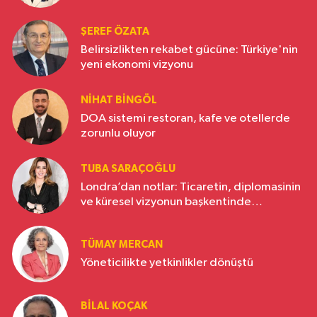
ŞEREF ÖZATA
Belirsizlikten rekabet gücüne: Türkiye'nin
yeni ekonomi vizyonu
NIHAT BINGÖL
DOA sistemi restoran, kafe ve otellerde
zorunlu oluyor
TUBA SARAÇOĞLU
Londra’dan notlar: Ticaretin, diplomasinin
ve küresel vizyonun başkentinde
Türkiye’nin yükselen gücü
TÜMAY MERCAN
Yöneticilikte yetkinlikler dönüştü
BILAL KOÇAK