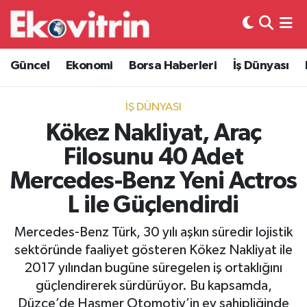
Güncel
Hava Durumu
Güncel
Ekonomi
Borsa Haberleri
İş Dünyası
Ekonomi
Trafik Durumu
İŞ DÜNYASI
Borsa Haberleri
Süper Lig Puan Durumu ve Fikstür
Kökez Nakliyat, Araç
Filosunu 40 Adet
İş Dünyası
Tüm Manşetler
Mercedes-Benz Yeni Actros
Lojistik
Son Dakika Haberleri
L ile Güçlendirdi
Otovitrin
Haber Arşivi
Mercedes-Benz Türk, 30 yılı aşkın süredir lojistik
sektöründe faaliyet gösteren Kökez Nakliyat ile
Asayiş
2017 yılından bugüne süregelen iş ortaklığını
güçlendirerek sürdürüyor. Bu kapsamda,
Magazin
Düzce’de Hasmer Otomotiv’in ev sahipliğinde