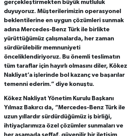
ger
ç
ekle
ş
tirmekten b
ü
y
ü
k mutluluk
duyuyoruz. M
ü
ş
terilerimizin operasyonel
beklentilerine en uygun
çö
z
ü
mleri sunmak
ad
ı
na Mercedes-Benz T
ü
rk ile birlikte
y
ü
r
ü
tt
ü
ğ
ü
m
ü
z
ç
al
ı
ş
malarda, her zaman
s
ü
rd
ü
r
ü
lebilir memnuniyeti
ö
nceliklendiriyoruz. Bu önemli teslimat
ı
n
t
ü
m taraflar i
ç
in hay
ı
rl
ı
olmas
ı
n
ı
diler, K
ö
kez
Nakliyat
’
a i
ş
lerinde bol kazan
ç
ve ba
ş
ar
ı
lar
temenni ederim.” diye konuştu.
Kökez Nakliyat Yönetim Kurulu Ba
ş
kan
ı
Y
ı
lmaz Bak
ı
rc
ı
da, “Mercedes-Benz Türk ile
uzun yıllardır sürdürdü
ğ
ü
m
ü
z i
ş
birli
ğ
i,
ihtiya
ç
lar
ı
m
ı
za
ö
zel
çö
z
ü
mler sunmalar
ı
ve
her a
ş
amada
ş
effaf, güvenilir bir ileti
ş
im