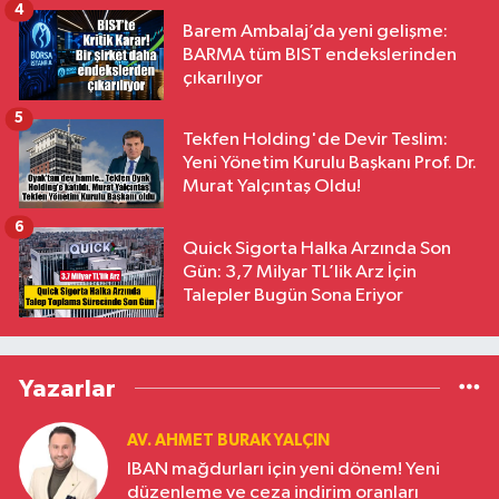
4
Barem Ambalaj’da yeni gelişme:
BARMA tüm BIST endekslerinden
çıkarılıyor
5
Tekfen Holding'de Devir Teslim:
Yeni Yönetim Kurulu Başkanı Prof. Dr.
Murat Yalçıntaş Oldu!
6
Quick Sigorta Halka Arzında Son
Gün: 3,7 Milyar TL’lik Arz İçin
Talepler Bugün Sona Eriyor
Yazarlar
AV. AHMET BURAK YALÇIN
IBAN mağdurları için yeni dönem! Yeni
düzenleme ve ceza indirim oranları