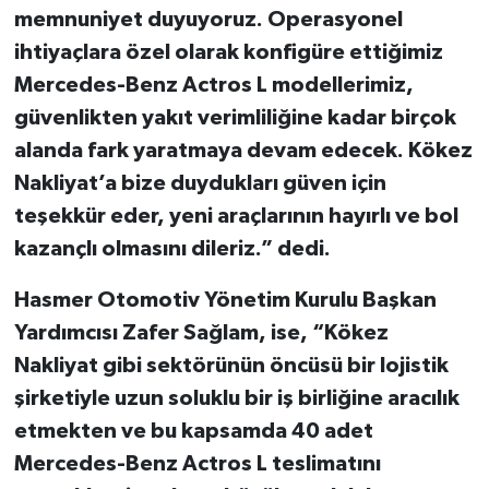
memnuniyet duyuyoruz. Operasyonel
ihtiya
ç
lara
ö
zel olarak konfig
ü
re etti
ğ
imiz
Mercedes-Benz Actros L modellerimiz,
g
ü
venlikten yak
ı
t verimlili
ğ
ine kadar bir
ç
ok
alanda fark yaratmaya devam edecek. K
ö
kez
Nakliyat
’
a bize duyduklar
ı
g
ü
ven i
ç
in
te
ş
ekk
ü
r eder, yeni ara
ç
lar
ı
n
ı
n hay
ı
rl
ı
ve bol
kazan
ç
l
ı
olmas
ı
n
ı
dileriz.
” dedi.
Hasmer Otomotiv Yönetim Kurulu Ba
ş
kan
Yard
ı
mc
ı
s
ı
Zafer Sa
ğ
lam, ise, “Kökez
Nakliyat gibi sektörünün öncüsü bir lojistik
ş
irketiyle uzun soluklu bir i
ş
birli
ğ
ine arac
ı
l
ı
k
etmekten ve bu kapsamda 40 adet
Mercedes-Benz Actros L teslimat
ı
n
ı