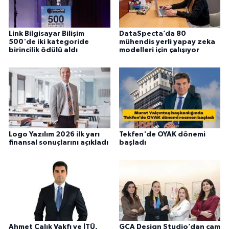
Link Bilgisayar Bilişim
DataSpecta’da 80
500'de iki kategoride
mühendis yerli yapay zeka
birincilik ödülü aldı
modelleri için çalışıyor
Logo Yazılım 2026 ilk yarı
Tekfen'de OYAK dönemi
finansal sonuçlarını açıkladı
başladı
Ahmet Çalık Vakfı ve İTÜ,
GCA Design Studio’dan cam