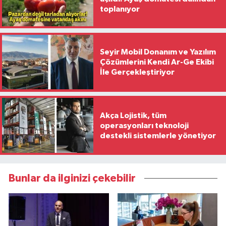
toplanıyor
Seyir Mobil Donanım ve Yazılım
Çözümlerini Kendi Ar-Ge Ekibi
İle Gerçekleştiriyor
Akça Lojistik, tüm
operasyonları teknoloji
destekli sistemlerle yönetiyor
Bunlar da ilginizi çekebilir