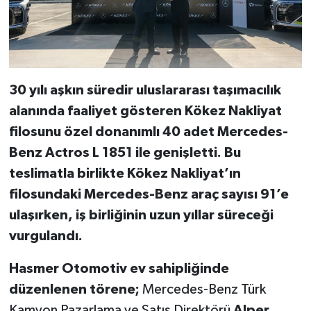
30 yılı aşkın süredir uluslararası taşımacılık
alanında faaliyet gösteren Kökez Nakliyat
filosunu özel donanımlı 40 adet Mercedes-
Benz Actros L 1851 ile genişletti. Bu
teslimatla birlikte Kökez Nakliyat’ın
filosundaki Mercedes-Benz araç sayısı 91’e
ula
ş
ı
rken, i
ş
birli
ğ
inin uzun y
ı
llar s
ü
rece
ğ
i
vurguland
ı
.
Hasmer Otomotiv ev sahipliğinde
düzenlenen törene;
Mercedes-Benz Türk
Kamyon Pazarlama ve Satış Direktörü
Alper