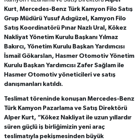
Kurt
,
Mercedes-Benz T
ü
rk Kamyon Filo Sat
ı
ş
Grup M
ü
d
ü
r
ü
Yusuf Ad
ı
g
ü
zel, Kamyon Filo
Sat
ı
ş
Koordinat
ö
r
ü
P
ı
nar Nazl
ı
Ural, Kökez
Nakliyat Yönetim Kurulu Ba
ş
kan
ı
Y
ı
lmaz
Bak
ı
rc
ı
, Y
ö
netim Kurulu Ba
ş
kan Yard
ı
mc
ı
s
ı
İ
smail G
ö
karslan, Hasmer Otomotiv Yönetim
Kurulu Başkan Yardımcısı Zafer Sağlam ile
Hasmer Otomotiv y
ö
neticileri ve sat
ı
ş
dan
ı
ş
manlar
ı
kat
ı
ld
ı
.
Teslimat töreninde konuşan Mercedes-Benz
Türk Kamyon Pazarlama ve Satış Direktörü
Alper Kurt, “Kökez Nakliyat ile uzun yıllardır
süren güçlü i
ş
birli
ğ
imizin yeni ara
ç
teslimat
ı
yla peki
ş
mesinden b
ü
y
ü
k