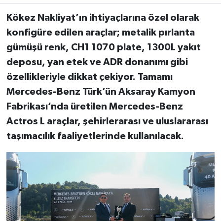
Kökez Nakliyat’ın ihtiyaçlarına özel olarak
konfigüre edilen araçlar; metalik pırlanta
gümü
ş
ü
renk, CH1 1070 plate, 1300L yak
ı
t
deposu, yan etek ve ADR donan
ı
m
ı
gibi
ö
zellikleriyle dikkat
ç
ekiyor. Tamam
ı
Mercedes-Benz T
ü
rk
’ü
n Aksaray Kamyon
Fabrikas
ı’
nda
ü
retilen Mercedes-Benz
Actros L ara
ç
lar,
ş
ehirleraras
ı
ve uluslararas
ı
ta
ş
ı
mac
ı
l
ı
k faaliyetlerinde kullan
ı
lacak.