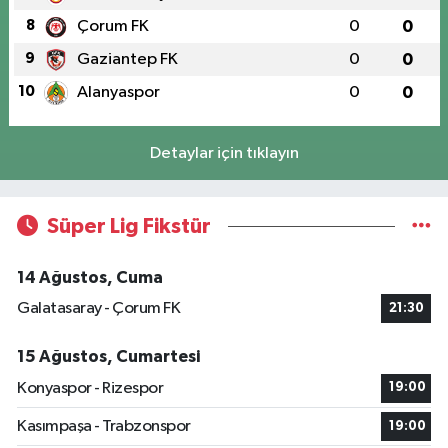
8
Çorum FK
0
0
9
Gaziantep FK
0
0
10
Alanyaspor
0
0
Detaylar için tıklayın
Süper Lig Fikstür
14 Ağustos, Cuma
Galatasaray - Çorum FK
21:30
15 Ağustos, Cumartesi
Konyaspor - Rizespor
19:00
Kasımpaşa - Trabzonspor
19:00