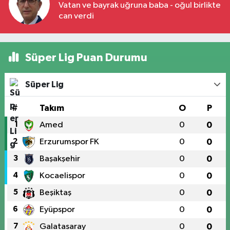
Vatan ve bayrak uğruna baba - oğul birlikte
can verdi
Süper Lig Puan Durumu
Süper Lig
#
Takım
O
P
1
Amed
0
0
2
Erzurumspor FK
0
0
3
Başakşehir
0
0
4
Kocaelispor
0
0
5
Beşiktaş
0
0
6
Eyüpspor
0
0
7
Galatasaray
0
0