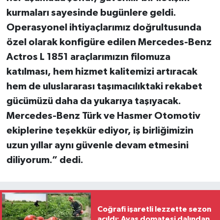
kurmaları sayesinde bugünlere geldi.
Operasyonel ihtiyaçlarımız do
ğ
rultusunda
özel olarak konfigüre edilen Mercedes-Benz
Actros L 1851 araçlarımızın filomuza
katılması, hem hizmet kalitemizi artıracak
hem de uluslararası ta
ş
ımacılıktaki rekabet
gücümüzü daha da yukarıya ta
ş
ıyacak.
Mercedes-Benz Türk ve Hasmer Otomotiv
ekiplerine te
ş
ekkür ediyor, i
ş
birli
ğ
imizin
uzun yıllar aynı güvenle devam etmesini
diliyorum.” dedi.
Coğrafi işaretli lezzette sezon
açıldı: Ayaş domatesi dalından