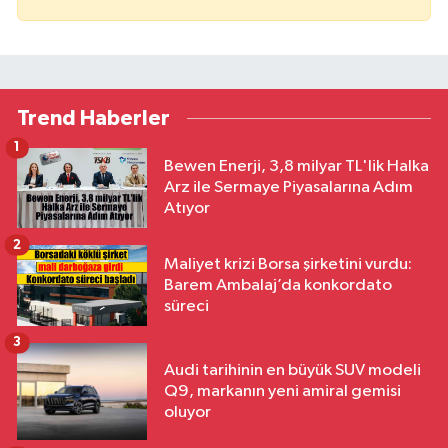
Trend Haberler
1
Bewen Enerji, 3,8 milyar TL'lik Halka
Arz ile Sermaye Piyasalarına Adım
Atıyor
2
Maliyet krizi Borsa şirketini vurdu:
Barem Ambalaj’da konkordato
süreci
3
Audi tarihinin en büyük SUV modeli
Q9, markanın yeni amiral gemisi
oluyor