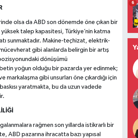
6
R
lerinde olsa da ABD son dönemde öne çıkan bir
 yüksek talep kapasitesi, Türkiye’nin katma
satı sunmaktadır. Makine-teçhizat, elektrik-
Y
ücevherat gibi alanlarda belirgin bir artış
mpozisyonundaki dönüşümü
abetin yoğun olduğu bir pazarda yer edinmek;
 ve markalaşma gibi unsurları öne çıkardığı için
m baskısı yaratmakta, bu da uzun vadede
r.
İLİĞİ
algalanmalara rağmen son yıllarda istikrarlı bir
kte, ABD pazarına ihracatta bazı yapısal