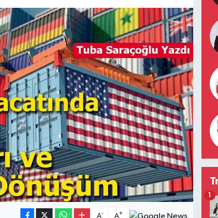
T
1
-
+
A
A