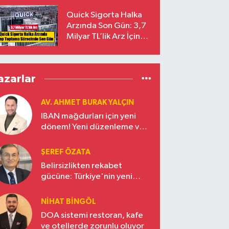
Yalçıntaş Oldu!
Quick Sigorta Halka
Arzında Son Gün: 3,7
Milyar TL’lik Arz İçin
Talepler Bugün Sona
Eriyor
azarlar
AV. AHMET BURAK YALÇIN
IBAN mağdurları için yeni
dönem! Yeni düzenleme ve
ceza indirim oranları
ŞEREF ÖZATA
Belirsizlikten rekabet
gücüne: Türkiye'nin yeni
ekonomi vizyonu
NIHAT BINGÖL
DOA sistemi restoran, kafe
ve otellerde zorunlu oluyor