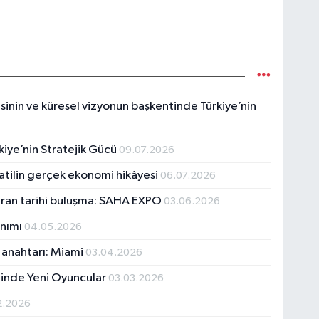
sinin ve küresel vizyonun başkentinde Türkiye’nin
kiye’nin Stratejik Gücü
09.07.2026
Tatilin gerçek ekonomi hikâyesi
06.07.2026
uran tarihi buluşma: SAHA EXPO
03.06.2026
anımı
04.05.2026
n anahtarı: Miami
03.04.2026
iğinde Yeni Oyuncular
03.03.2026
2.2026