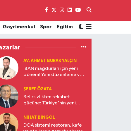
Gayrimenkul
Spor
Eğitim
azarlar
AV. AHMET BURAK YALÇIN
IBAN mağdurları için yeni
dönem! Yeni düzenleme ve
ceza indirim oranları
ŞEREF ÖZATA
Belirsizlikten rekabet
gücüne: Türkiye'nin yeni
ekonomi vizyonu
NIHAT BINGÖL
DOA sistemi restoran, kafe