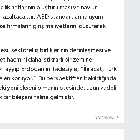
cılık hatlarının oluşturulması ve navlun
ı azaltacaktır. ABD standartlarına uyum
e firmaların giriş maliyetlerini düşürerek
i, sektörel iş birliklerinin derinleşmesi ve
aret hacmini daha istikrarlı bir zemine
Tayyip Erdoğan’ın ifadesiyle, “İhracat, Türk
halen koruyor.” Bu perspektiften bakıldığında
eki yeni ekseni olmanın ötesinde, uzun vadeli
ir bileşeni haline gelmiştir.
SONRAKI