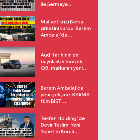
ile Sermaye
Piyasalarına Adım
Atıyor
Maliyet krizi Borsa
şirketini vurdu: Barem
Ambalaj’da
konkordato süreci
Audi tarihinin en
büyük SUV modeli
Q9, markanın yeni
amiral gemisi oluyor
Barem Ambalaj’da
yeni gelişme: BARMA
tüm BIST
endekslerinden
çıkarılıyor
Tekfen Holding'de
Devir Teslim: Yeni
Yönetim Kurulu
Başkanı Prof. Dr. Murat