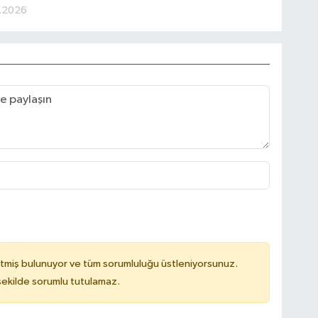
.2026
tmiş bulunuyor ve tüm sorumluluğu üstleniyorsunuz.
 şekilde sorumlu tutulamaz.