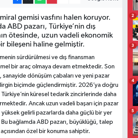
miral gemisi vasfını halen koruyor.
2
a ABD pazarı, Türkiye’nin dış
anın ötesinde, uzun vadeli ekonomik
 bileşeni haline gelmiştir.
3
ümenin sürdürülmesi ve dış finansman
 temel bir araç olmaya devam etmektedir. Son
ış, sanayide dönüşüm çabaları ve yeni pazar
4
 belirgin biçimde güçlendirmiştir. 2026’ya doğru
, Türkiye’nin küresel tedarik zincirlerinde daha
mektedir. Ancak uzun vadeli başarı için pazar
5
e yüksek gelirli pazarlarda daha güçlü bir yer
r. Bu bağlamda ABD pazarı, büyüklüğü, talep
e açısından özel bir konuma sahiptir.