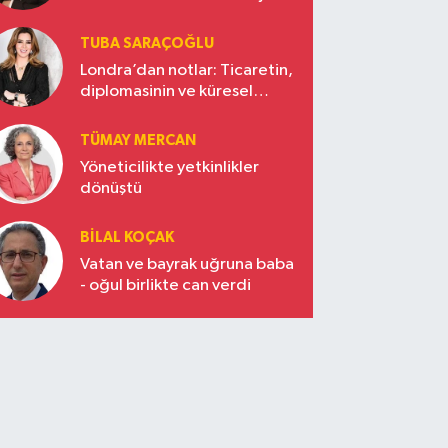
TUBA SARAÇOĞLU
Londra’dan notlar: Ticaretin,
diplomasinin ve küresel
vizyonun başkentinde
Türkiye’nin yükselen gücü
TÜMAY MERCAN
Yöneticilikte yetkinlikler
dönüştü
BILAL KOÇAK
Vatan ve bayrak uğruna baba
- oğul birlikte can verdi