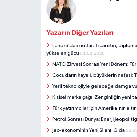
Yazarın Diğer Yazıları
Londra’dan notlar: Ticaretin, diploma
yükselen gücü
04.08.2026
NATO Zirvesi Sonrası Yeni Dönem: Tür
Çocukların hayali, büyüklerin nefesi: 
Yerli teknolojiyle geleceğe damga v
Kişisel marka çağı: Zenginliğin yeni t
Türk yatırımcılar için Amerika'nın altı
Petrol Sonrası Dünya: Enerji Jeopolit
Jeo-ekonominin Yeni Silahı: Gıda
02.0