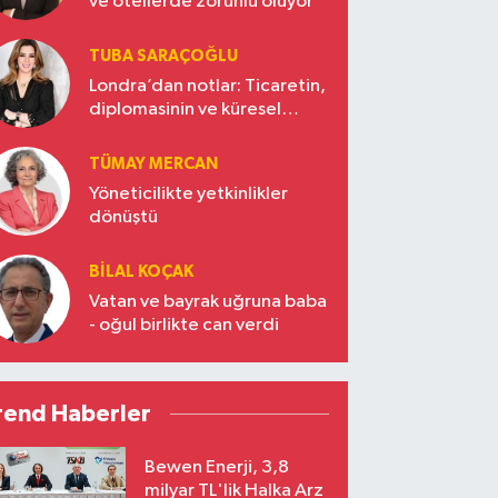
ve otellerde zorunlu oluyor
TUBA SARAÇOĞLU
Londra’dan notlar: Ticaretin,
diplomasinin ve küresel
vizyonun başkentinde
Türkiye’nin yükselen gücü
TÜMAY MERCAN
Yöneticilikte yetkinlikler
dönüştü
BILAL KOÇAK
Vatan ve bayrak uğruna baba
- oğul birlikte can verdi
rend Haberler
Bewen Enerji, 3,8
milyar TL'lik Halka Arz