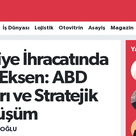
İş Dünyası
Lojistik
Otovitrin
Asayiş
Magazin
Y
iye İhracatında
 Eksen: ABD
ı ve Stratejik
üşüm
ÇOĞLU