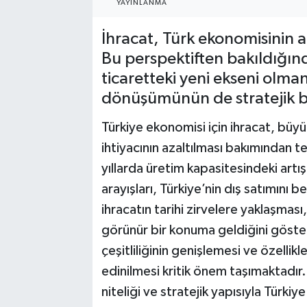
YAYINLANMA
İhracat, Türk ekonomisinin a
Bu perspektiften bakıldığınd
ticaretteki yeni ekseni olm
dönüşümünün de stratejik bir
Türkiye ekonomisi için ihracat, büy
ihtiyacının azaltılması bakımından
yıllarda üretim kapasitesindeki art
arayışları, Türkiye’nin dış satımını
ihracatın tarihi zirvelere yaklaşması
görünür bir konuma geldiğini göster
çeşitliliğinin genişlemesi ve özellikl
edinilmesi kritik önem taşımaktadı
niteliği ve stratejik yapısıyla Türkiy