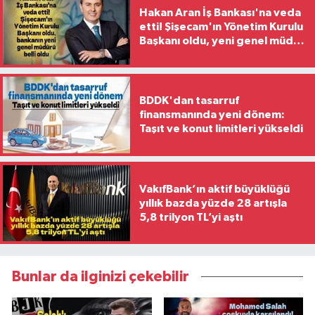
Hakan Aran İş Bankası'na veda
etti! Şişecam'ın Yönetim Kurulu
Başkanı oldu, yeni genel müdür
belli oldu
BDDK'dan tasarruf
finansmanında yeni dönem:
Taşıt ve konut limitleri yükseldi
VakıfBank’ın aktif büyüklüğü
yıllık bazda yüzde 28 artışla
5,8 trilyon TL’yi aştı
Bunlar da ilginizi çekebilir