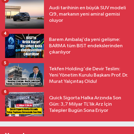
Audi tarihinin en büyük SUV modeli
Q9, markanın yeni amiral gemisi
oluyor
4
Barem Ambalaj’da yeni gelişme:
BARMA tüm BIST endekslerinden
çıkarılıyor
5
Tekfen Holding'de Devir Teslim:
Yeni Yönetim Kurulu Başkanı Prof. Dr.
Murat Yalçıntaş Oldu!
6
Quick Sigorta Halka Arzında Son
Gün: 3,7 Milyar TL’lik Arz İçin
Talepler Bugün Sona Eriyor