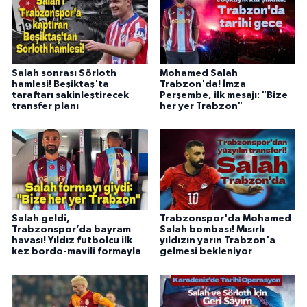
Salah sonrası Sörloth
Mohamed Salah
hamlesi! Beşiktaş'ta
Trabzon'da! İmza
taraftarı sakinleştirecek
Perşembe, ilk mesajı: "Bize
transfer planı
her yer Trabzon"
Salah geldi,
Trabzonspor'da Mohamed
Trabzonspor’da bayram
Salah bombası! Mısırlı
havası! Yıldız futbolcu ilk
yıldızın yarın Trabzon'a
kez bordo-mavili formayla
gelmesi bekleniyor