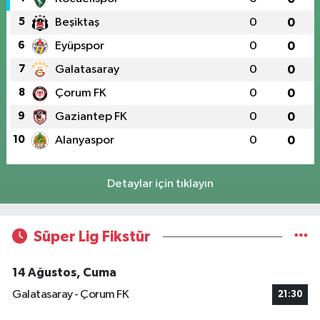
5
Beşiktaş
0
0
6
Eyüpspor
0
0
7
Galatasaray
0
0
8
Çorum FK
0
0
9
Gaziantep FK
0
0
10
Alanyaspor
0
0
Detaylar için tıklayın
Süper Lig Fikstür
14 Ağustos, Cuma
Galatasaray - Çorum FK
21:30