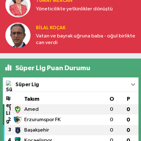
TÜMAY MERCAN
Yöneticilikte yetkinlikler dönüştü
BILAL KOÇAK
Vatan ve bayrak uğruna baba - oğul birlikte
can verdi
Süper Lig Puan Durumu
Süper Lig
#
Takım
O
P
1
Amed
0
0
2
Erzurumspor FK
0
0
3
Başakşehir
0
0
4
Kocaelispor
0
0