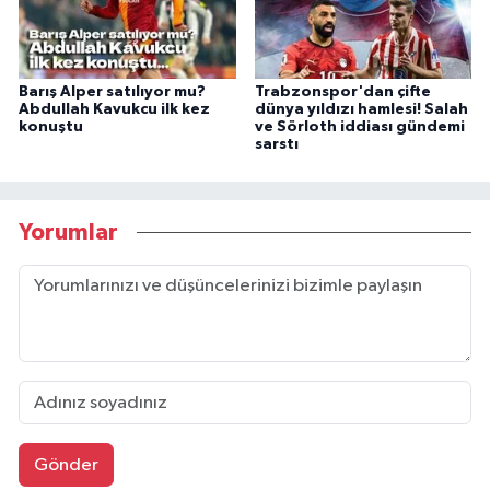
Barış Alper satılıyor mu?
Trabzonspor'dan çifte
Abdullah Kavukcu ilk kez
dünya yıldızı hamlesi! Salah
konuştu
ve Sörloth iddiası gündemi
sarstı
Yorumlar
Gönder