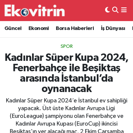
Güncel
Hava Durumu
Güncel
Ekonomi
Borsa Haberleri
İş Dünyası
Ekonomi
Trafik Durumu
SPOR
Borsa Haberleri
Süper Lig Puan Durumu ve Fikstür
Kadınlar Süper Kupa 2024,
Fenerbahçe ile Beşiktaş
İş Dünyası
Tüm Manşetler
arasında İstanbul’da
Lojistik
Son Dakika Haberleri
oynanacak
Otovitrin
Haber Arşivi
Kadınlar Süper Kupa 2024’e İstanbul ev sahipliği
yapacak. Üst üste Kadınlar Avrupa Ligi
Asayiş
(EuroLeague) şampiyonu olan Fenerbahçe ve
Kadınlar Avrupa Kupası (EuroCup) ikincisi
Magazin
Beşiktaş'ın yer alacağı maç, 2 Ekim Çarşamba