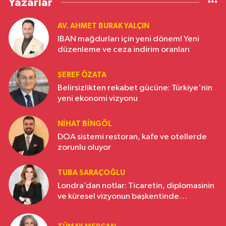
Yazarlar
AV. AHMET BURAK YALÇIN
IBAN mağdurları için yeni dönem! Yeni
düzenleme ve ceza indirim oranları
ŞEREF ÖZATA
Belirsizlikten rekabet gücüne: Türkiye'nin
yeni ekonomi vizyonu
NIHAT BINGÖL
DOA sistemi restoran, kafe ve otellerde
zorunlu oluyor
TUBA SARAÇOĞLU
Londra’dan notlar: Ticaretin, diplomasinin
ve küresel vizyonun başkentinde
Türkiye’nin yükselen gücü