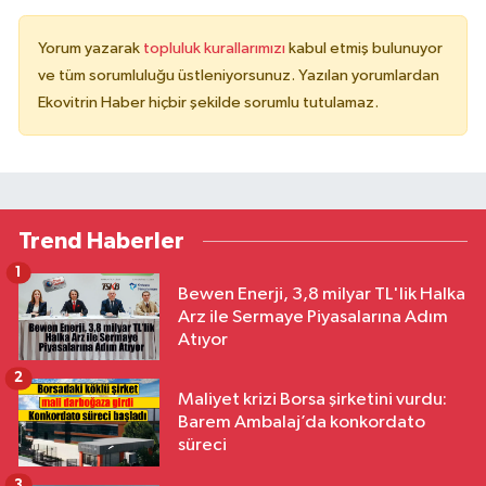
Yorum yazarak
topluluk kurallarımızı
kabul etmiş bulunuyor
ve tüm sorumluluğu üstleniyorsunuz. Yazılan yorumlardan
Ekovitrin Haber hiçbir şekilde sorumlu tutulamaz.
Trend Haberler
1
Bewen Enerji, 3,8 milyar TL'lik Halka
Arz ile Sermaye Piyasalarına Adım
Atıyor
2
Maliyet krizi Borsa şirketini vurdu:
Barem Ambalaj’da konkordato
süreci
3