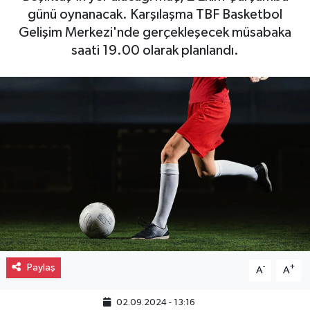
günü oynanacak. Karşılaşma TBF Basketbol
Gayrimenkul
Gelişim Merkezi'nde gerçekleşecek müsabaka
saati 19.00 olarak planlandı.
Spor
Eğitim
Paylaş
-
+
A
A
02.09.2024 - 13:16