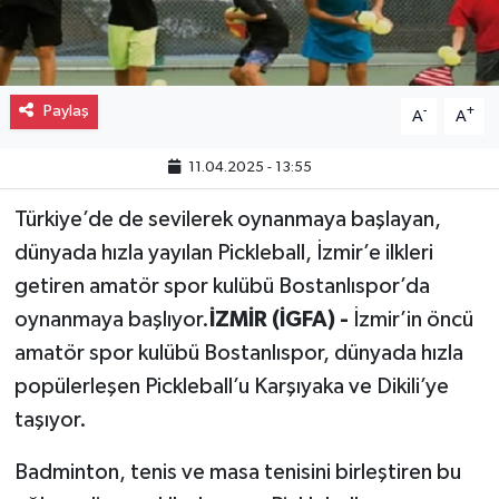
Gayrimenkul
Spor
Paylaş
-
+
A
A
Eğitim
11.04.2025 - 13:55
Türkiye’de de sevilerek oynanmaya başlayan,
dünyada hızla yayılan Pickleball, İzmir’e ilkleri
getiren amatör spor kulübü Bostanlıspor’da
oynanmaya başlıyor.
İZMİR (İGFA) -
İzmir’in öncü
amatör spor kulübü Bostanlıspor, dünyada hızla
popülerleşen Pickleball’u Karşıyaka ve Dikili’ye
taşıyor.
Badminton, tenis ve masa tenisini birleştiren bu