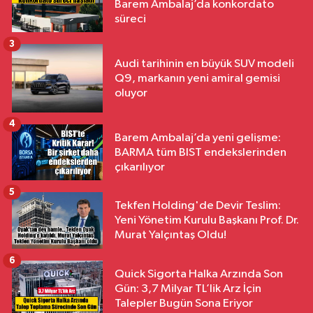
Barem Ambalaj’da konkordato
süreci
3
Audi tarihinin en büyük SUV modeli
Q9, markanın yeni amiral gemisi
oluyor
4
Barem Ambalaj’da yeni gelişme:
BARMA tüm BIST endekslerinden
çıkarılıyor
5
Tekfen Holding'de Devir Teslim:
Yeni Yönetim Kurulu Başkanı Prof. Dr.
Murat Yalçıntaş Oldu!
6
Quick Sigorta Halka Arzında Son
Gün: 3,7 Milyar TL’lik Arz İçin
Talepler Bugün Sona Eriyor