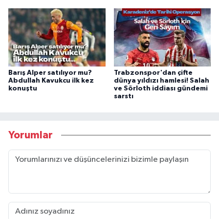
Barış Alper satılıyor mu?
Trabzonspor'dan çifte
Abdullah Kavukcu ilk kez
dünya yıldızı hamlesi! Salah
konuştu
ve Sörloth iddiası gündemi
sarstı
Yorumlar