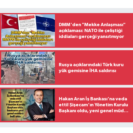
DMM'den "Mekke Anlaşması"
açıklaması: NATO ile çeliştiği
iddiaları gerçeği yansıtmıyor
Rusya açıklarındaki Türk kuru
yük gemisine İHA saldırısı
Hakan Aran İş Bankası'na veda
etti! Şişecam'ın Yönetim Kurulu
Başkanı oldu, yeni genel müdür
belli oldu