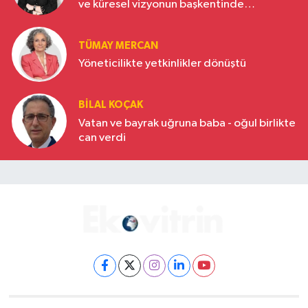
ve küresel vizyonun başkentinde
Türkiye’nin yükselen gücü
TÜMAY MERCAN
Yöneticilikte yetkinlikler dönüştü
BILAL KOÇAK
Vatan ve bayrak uğruna baba - oğul birlikte
can verdi