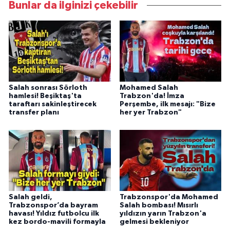
Bunlar da ilginizi çekebilir
Salah sonrası Sörloth
Mohamed Salah
hamlesi! Beşiktaş'ta
Trabzon'da! İmza
taraftarı sakinleştirecek
Perşembe, ilk mesajı: "Bize
transfer planı
her yer Trabzon"
Salah geldi,
Trabzonspor'da Mohamed
Trabzonspor’da bayram
Salah bombası! Mısırlı
havası! Yıldız futbolcu ilk
yıldızın yarın Trabzon'a
kez bordo-mavili formayla
gelmesi bekleniyor