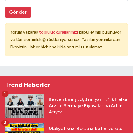
Gönder
Yorum yazarak
topluluk kurallarımızı
kabul etmiş bulunuyor
ve tüm sorumluluğu üstleniyorsunuz. Yazılan yorumlardan
Ekovitrin Haber hiçbir şekilde sorumlu tutulamaz.
Trend Haberler
1
Bewen Enerji, 3,8 milyar TL'lik Halka
Arz ile Sermaye Piyasalarına Adım
Atıyor
2
Maliyet krizi Borsa şirketini vurdu: