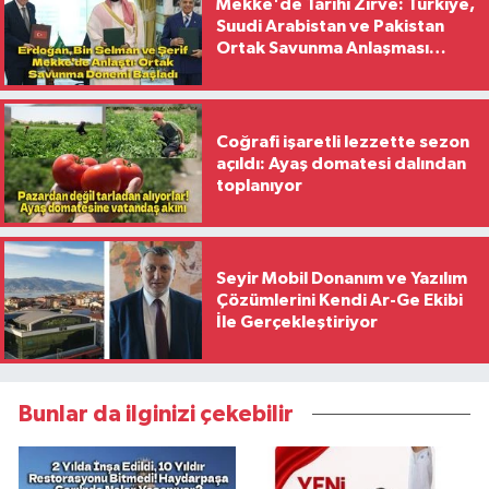
Mekke'de Tarihi Zirve: Türkiye,
Suudi Arabistan ve Pakistan
Ortak Savunma Anlaşması
İmzaladı
Coğrafi işaretli lezzette sezon
açıldı: Ayaş domatesi dalından
toplanıyor
Seyir Mobil Donanım ve Yazılım
Çözümlerini Kendi Ar-Ge Ekibi
İle Gerçekleştiriyor
Bunlar da ilginizi çekebilir