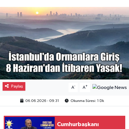
Gayrimenkul
Spor
Eğitim
Paylaş
-
+
A
A
06.06.2026 - 09:31
Okunma Süresi: 1 Dk
Cumhurbaşkanı