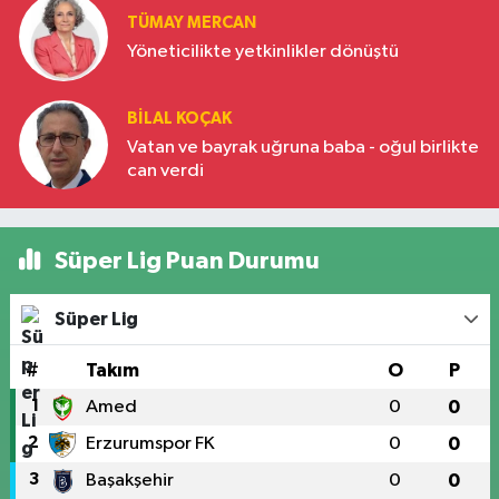
TÜMAY MERCAN
Yöneticilikte yetkinlikler dönüştü
BILAL KOÇAK
Vatan ve bayrak uğruna baba - oğul birlikte
can verdi
Süper Lig Puan Durumu
Süper Lig
#
Takım
O
P
1
Amed
0
0
2
Erzurumspor FK
0
0
3
Başakşehir
0
0