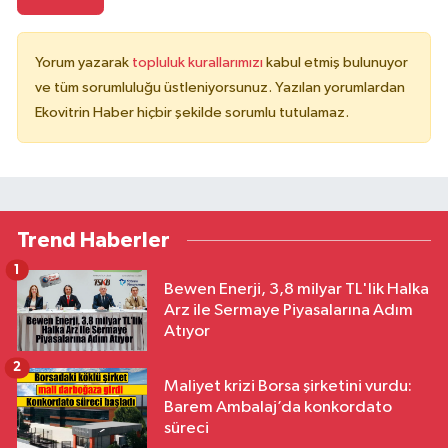
Yorum yazarak
topluluk kurallarımızı
kabul etmiş bulunuyor
ve tüm sorumluluğu üstleniyorsunuz. Yazılan yorumlardan
Ekovitrin Haber hiçbir şekilde sorumlu tutulamaz.
Trend Haberler
1
Bewen Enerji, 3,8 milyar TL'lik Halka
Arz ile Sermaye Piyasalarına Adım
Atıyor
2
Maliyet krizi Borsa şirketini vurdu:
Barem Ambalaj’da konkordato
süreci