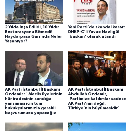
2 Yılda İnşa Edildi, 10 Yıldır
Yeni Parti'de skandal karar:
Restorasyonu Bitmedi!
DHKP-C'li Yavuz Nazlıgül
Haydarpaşa Garı'nda Neler
'başkan' olarak atandı
Yaşanıyor?
AK Parti İstanbul İl Başkanı
AK Parti İstanbul İl Başkanı
Özdemir : ' Meclis üyelerinin
Abdullah Özdemir,
hür iradesinin sandığa
'Partimize katılımlar sadece
yansıması için tüm
AK Parti'nin değil,
hukukçularımızla gerekli
Türkiye'nin büyümesidir'
başvurumuzu yapacağız'