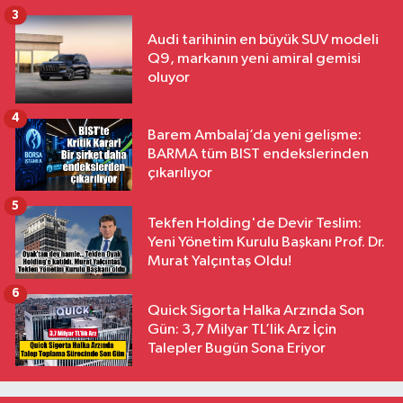
3
Audi tarihinin en büyük SUV modeli
Q9, markanın yeni amiral gemisi
oluyor
4
Barem Ambalaj’da yeni gelişme:
BARMA tüm BIST endekslerinden
çıkarılıyor
5
Tekfen Holding'de Devir Teslim:
Yeni Yönetim Kurulu Başkanı Prof. Dr.
Murat Yalçıntaş Oldu!
6
Quick Sigorta Halka Arzında Son
Gün: 3,7 Milyar TL’lik Arz İçin
Talepler Bugün Sona Eriyor