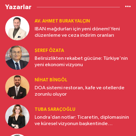
Yazarlar
AV. AHMET BURAK YALÇIN
IBAN mağdurları için yeni dönem! Yeni
düzenleme ve ceza indirim oranları
ŞEREF ÖZATA
Belirsizlikten rekabet gücüne: Türkiye'nin
yeni ekonomi vizyonu
NIHAT BINGÖL
DOA sistemi restoran, kafe ve otellerde
zorunlu oluyor
TUBA SARAÇOĞLU
Londra’dan notlar: Ticaretin, diplomasinin
ve küresel vizyonun başkentinde
Türkiye’nin yükselen gücü