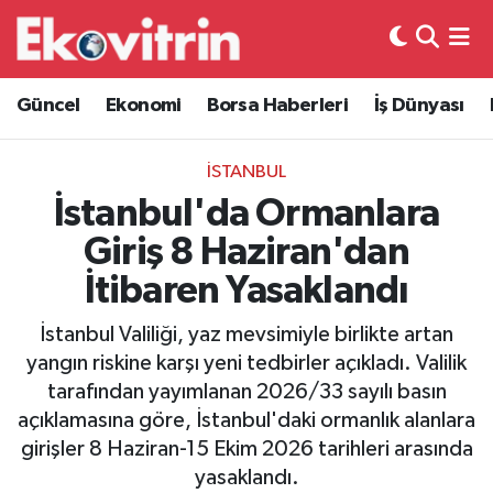
Güncel
Hava Durumu
Güncel
Ekonomi
Borsa Haberleri
İş Dünyası
Ekonomi
Trafik Durumu
İSTANBUL
Borsa Haberleri
Süper Lig Puan Durumu ve Fikstür
İstanbul'da Ormanlara
Giriş 8 Haziran'dan
İş Dünyası
Tüm Manşetler
İtibaren Yasaklandı
Lojistik
Son Dakika Haberleri
İstanbul Valiliği, yaz mevsimiyle birlikte artan
yangın riskine karşı yeni tedbirler açıkladı. Valilik
Otovitrin
Haber Arşivi
tarafından yayımlanan 2026/33 sayılı basın
açıklamasına göre, İstanbul'daki ormanlık alanlara
Asayiş
girişler 8 Haziran-15 Ekim 2026 tarihleri arasında
yasaklandı.
Magazin