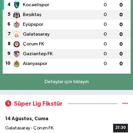
4
Kocaelispor
0
0
5
Beşiktaş
0
0
6
Eyüpspor
0
0
7
Galatasaray
0
0
8
Çorum FK
0
0
9
Gaziantep FK
0
0
10
Alanyaspor
0
0
Detaylar için tıklayın
Süper Lig Fikstür
14 Ağustos, Cuma
Galatasaray - Çorum FK
21:30