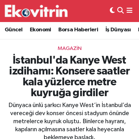
Güncel
Hava Durumu
Güncel
Ekonomi
Borsa Haberleri
İş Dünyası
Ekonomi
Trafik Durumu
MAGAZIN
Borsa Haberleri
Süper Lig Puan Durumu ve Fikstür
İstanbul'da Kanye West
izdihamı: Konsere saatler
İş Dünyası
Tüm Manşetler
kala yüzlerce metre
Lojistik
Son Dakika Haberleri
kuyruğa girdiler
Otovitrin
Haber Arşivi
Dünyaca ünlü şarkıcı Kanye West’in İstanbul’da
vereceği dev konser öncesi stadyum önünde
Asayiş
metrelerce kuyruk oluştu. Binlerce hayranı,
kapıların açılmasına saatler kala heyecanla
Magazin
beklemeye başladı.