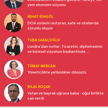
yeni ekonomi vizyonu
NIHAT BINGÖL
DOA sistemi restoran, kafe ve otellerde
zorunlu oluyor
TUBA SARAÇOĞLU
Londra’dan notlar: Ticaretin, diplomasinin
ve küresel vizyonun başkentinde
Türkiye’nin yükselen gücü
TÜMAY MERCAN
Yöneticilikte yetkinlikler dönüştü
BILAL KOÇAK
Vatan ve bayrak uğruna baba - oğul birlikte
can verdi