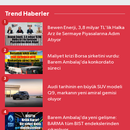
Trend Haberler
1
Bewen Enerji, 3,8 milyar TL'lik Halka
Arz ile Sermaye Piyasalarına Adım
Atıyor
2
Maliyet krizi Borsa şirketini vurdu:
Barem Ambalaj’da konkordato
süreci
3
Audi tarihinin en büyük SUV modeli
Q9, markanın yeni amiral gemisi
oluyor
4
Barem Ambalaj’da yeni gelişme:
BARMA tüm BIST endekslerinden
çıkarılıyor