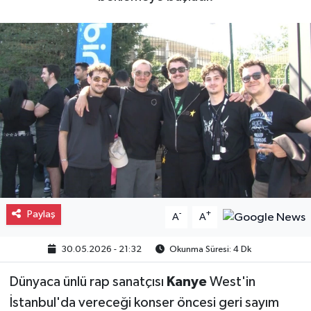
Gayrimenkul
Spor
Eğitim
Paylaş
-
+
A
A
30.05.2026 - 21:32
Okunma Süresi: 4 Dk
Dünyaca ünlü rap sanatçısı
Kanye
West'in
İstanbul'da vereceği konser öncesi geri sayım