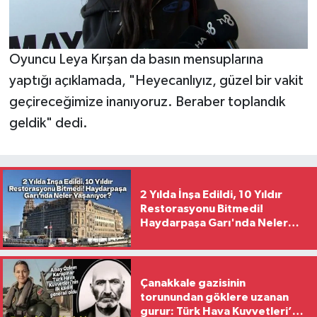
Oyuncu Leya Kırşan da basın mensuplarına
yaptığı açıklamada, "Heyecanlıyız, güzel bir vakit
geçireceğimize inanıyoruz. Beraber toplandık
geldik" dedi.
2 Yılda İnşa Edildi, 10 Yıldır
Restorasyonu Bitmedi!
Haydarpaşa Garı'nda Neler
Yaşanıyor?
Çanakkale gazisinin
torunundan göklere uzanan
gurur: Türk Hava Kuvvetleri’nin