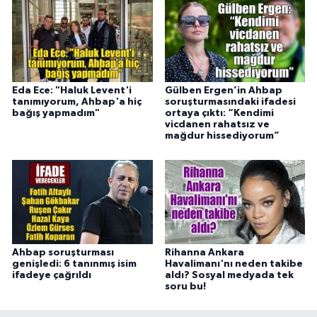
Eda Ece: "Haluk Levent'i
Gülben Ergen’in Ahbap
tanımıyorum, Ahbap'a hiç
soruşturmasındaki ifadesi
bağış yapmadım"
ortaya çıktı: “Kendimi
vicdanen rahatsız ve
mağdur hissediyorum”
Ahbap soruşturması
Rihanna Ankara
genişledi: 6 tanınmış isim
Havalimanı'nı neden takibe
ifadeye çağrıldı
aldı? Sosyal medyada tek
soru bu!