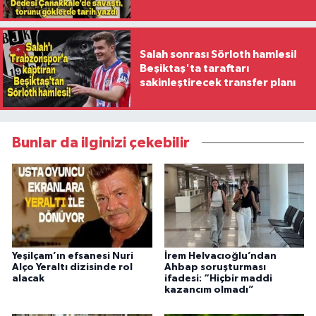
ilk kadın generali oldu
Salah sonrası Sörloth hamlesi!
Beşiktaş'ta taraftarı
sakinleştirecek transfer planı
Bunlar da ilginizi çekebilir
Yeşilçam’ın efsanesi Nuri
İrem Helvacıoğlu’ndan
Alço Yeraltı dizisinde rol
Ahbap soruşturması
alacak
ifadesi: “Hiçbir maddi
kazancım olmadı”