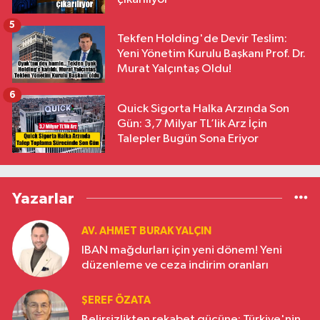
5
Tekfen Holding'de Devir Teslim:
Yeni Yönetim Kurulu Başkanı Prof. Dr.
Murat Yalçıntaş Oldu!
6
Quick Sigorta Halka Arzında Son
Gün: 3,7 Milyar TL’lik Arz İçin
Talepler Bugün Sona Eriyor
Yazarlar
AV. AHMET BURAK YALÇIN
IBAN mağdurları için yeni dönem! Yeni
düzenleme ve ceza indirim oranları
ŞEREF ÖZATA
Belirsizlikten rekabet gücüne: Türkiye'nin